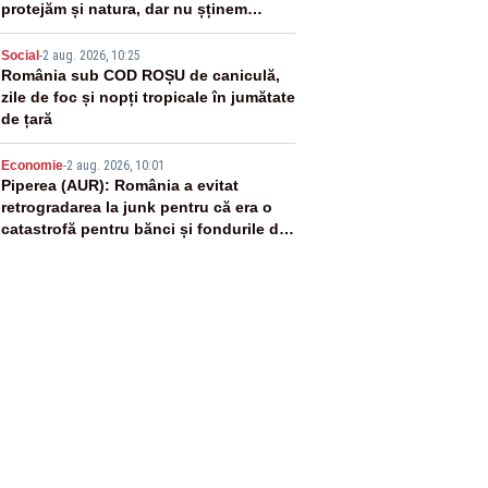
protejăm și natura, dar nu șținem
omaneii în stare permanentă de alertă
4
Social
-
2 aug. 2026, 10:25
România sub COD ROȘU de caniculă,
zile de foc și nopți tropicale în jumătate
de țară
5
Economie
-
2 aug. 2026, 10:01
Piperea (AUR): România a evitat
retrogradarea la junk pentru că era o
catastrofă pentru bănci și fondurile de
pensii