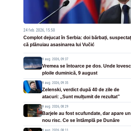
24 feb. 2026, 15:50
Complot dejucat în Serbia: doi bărbați, suspectaț
că plănuiau asasinarea lui Vučić
9 aug. 2026, 09:37
Vremea se întoarce pe dos. Unde lovesc
ploile duminică, 9 august
9 aug. 2026, 09:35
Zelenski, verdict după 40 de zile de
atacuri: „Sunt mulțumit de rezultat”
9 aug. 2026, 08:29
Barjele au fost scufundate, dar apare un
nou risc. Ce se întâmplă pe Dunăre
9 aug. 2026, 08:11