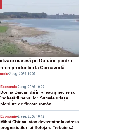
ilizare masivă pe Dunăre, pentru
varea producției la Cernavodă.
omie
·
2 aug. 2026, 10:07
ata va detona o stâncă și va devia
 fluviului - IMAGINI AERIENE
2
Economie
-
2 aug. 2026, 10:09
Dorina Barcari dă în vileag șmecheria
înghețării pensiilor. Sumele uriașe
pierdute de fiecare român
3
Economie
-
2 aug. 2026, 10:12
Mihai Chirica, atac devastator la adresa
progresiștilor lui Bolojan: Trebuie să