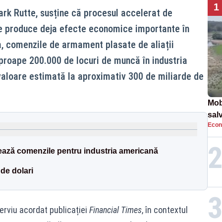
1
rk Rutte, susține că procesul accelerat de
e produce deja efecte economice importante în
ia, comenzile de armament plasate de aliații
proape 200.000 de locuri de muncă în industria
valoare estimată la aproximativ 300 de miliarde de
Mob
sal
Econ
Arm
apa
ază comenzile pentru industria americană
de dolari
terviu acordat publicației
Financial Times
, în contextul