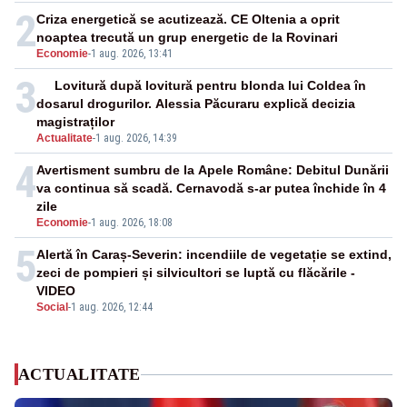
2
Criza energetică se acutizează. CE Oltenia a oprit
noaptea trecută un grup energetic de la Rovinari
Economie
-
1 aug. 2026, 13:41
3
Lovitură după lovitură pentru blonda lui Coldea în
dosarul drogurilor. Alessia Păcuraru explică decizia
magistraților
Actualitate
-
1 aug. 2026, 14:39
4
Avertisment sumbru de la Apele Române: Debitul Dunării
va continua să scadă. Cernavodă s-ar putea închide în 4
zile
Economie
-
1 aug. 2026, 18:08
5
Alertă în Caraș-Severin: incendiile de vegetație se extind,
zeci de pompieri și silvicultori se luptă cu flăcările -
VIDEO
Social
-
1 aug. 2026, 12:44
ACTUALITATE