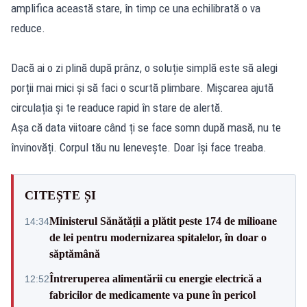
amplifica această stare, în timp ce una echilibrată o va
reduce.
Dacă ai o zi plină după prânz, o soluție simplă este să alegi
porții mai mici și să faci o scurtă plimbare. Mișcarea ajută
circulația și te readuce rapid în stare de alertă.
Așa că data viitoare când ți se face somn după masă, nu te
învinovăți. Corpul tău nu lenevește. Doar își face treaba.
CITEȘTE ȘI
Ministerul Sănătății a plătit peste 174 de milioane
14:34
de lei pentru modernizarea spitalelor, în doar o
săptămână
Întreruperea alimentării cu energie electrică a
12:52
fabricilor de medicamente va pune în pericol