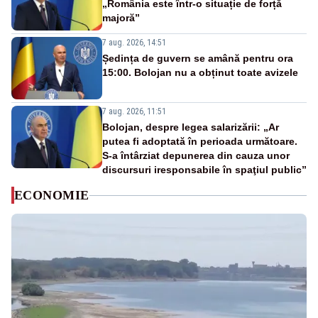
„România este într-o situație de forță
majoră”
7 aug. 2026, 14:51
Ședința de guvern se amână pentru ora
15:00. Bolojan nu a obținut toate avizele
7 aug. 2026, 11:51
Bolojan, despre legea salarizării: „Ar
putea fi adoptată în perioada următoare.
S-a întârziat depunerea din cauza unor
discursuri iresponsabile în spaţiul public”
ECONOMIE