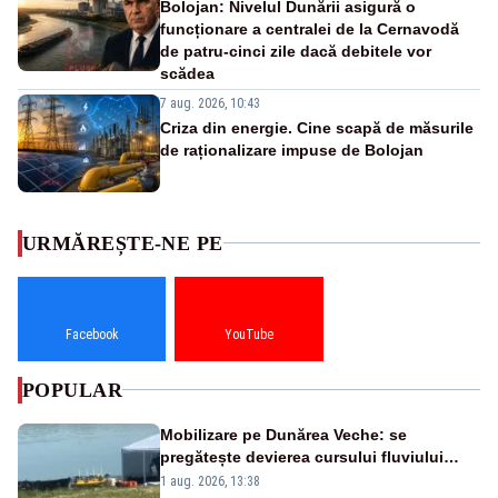
Bolojan: Nivelul Dunării asigură o
funcționare a centralei de la Cernavodă
de patru-cinci zile dacă debitele vor
scădea
7 aug. 2026, 10:43
Criza din energie. Cine scapă de măsurile
de raționalizare impuse de Bolojan
URMĂREȘTE-NE PE
Facebook
YouTube
POPULAR
Mobilizare pe Dunărea Veche: se
pregătește devierea cursului fluviului
către Cernavodă – VIDEO
1 aug. 2026, 13:38