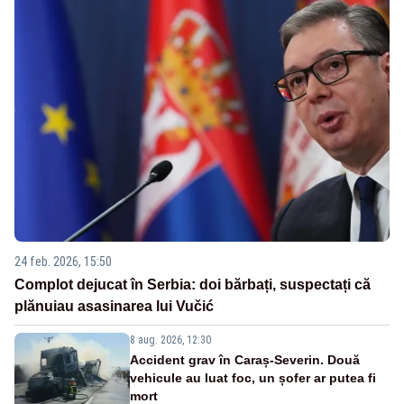
24 feb. 2026, 15:50
Complot dejucat în Serbia: doi bărbați, suspectați că
plănuiau asasinarea lui Vučić
8 aug. 2026, 12:30
Accident grav în Caraș-Severin. Două
vehicule au luat foc, un șofer ar putea fi
mort