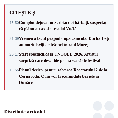
CITEȘTE ȘI
Complot dejucat în Serbia: doi bărbați, suspectați
15:50
că plănuiau asasinarea lui Vučić
Vremea a făcut prăpăd după caniculă. Doi bărbați
21:39
au murit loviți de trăsnet în râul Mureș
Start spectaculos la UNTOLD 2026. Artistul-
20:17
surpriză care deschide prima seară de festival
Planul decisiv pentru salvarea Reactorului 2 de la
19:56
Cernavodă. Cum vor fi scufundate barjele în
Dunăre
Distribuie articolul