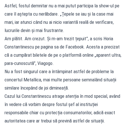
Astfel, fostul demnitar nu a mai putut participa la show-ul pe
care îl aștepta cu nerăbdare. „Țepele se iau și la case mai
mari, iar atunci când nu ai nicio variantă reală de verificare,
lucrurile devin și mai frustrante.
Am plătit. Am crezut. Și m-am trezit țepuit”, a scris Horia
Constantinescu pe pagina sa de Facebook. Acesta a precizat
că a cumpărat biletele de pe o platformă online „aparent ultra,
para-cunoscută”, Viagogo.
Nu a fost singurul care a întâmpinat astfel de probleme la
concertul Metallica, mai multe persoane semnalând situații
similare începând de joi dimineață.
Cazul lui Constantinescu atrage atenția în mod special, având
în vedere că vorbim despre fostul șef al instituției
responsabile chiar cu protecția consumatorilor, adică exact
autoritatea care ar trebui să prevină astfel de situații.