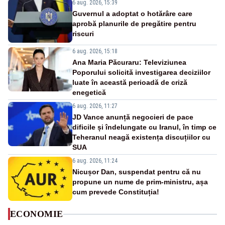
6 aug. 2026, 15:39
Guvernul a adoptat o hotărâre care
aprobă planurile de pregătire pentru
riscuri
6 aug. 2026, 15:18
Ana Maria Păcuraru: Televiziunea
Poporului solicită investigarea deciziilor
luate în această perioadă de criză
enegetică
6 aug. 2026, 11:27
JD Vance anunță negocieri de pace
dificile și îndelungate cu Iranul, în timp ce
Teheranul neagă existența discuțiilor cu
SUA
6 aug. 2026, 11:24
Nicușor Dan, suspendat pentru că nu
propune un nume de prim-ministru, așa
cum prevede Constituția!
ECONOMIE