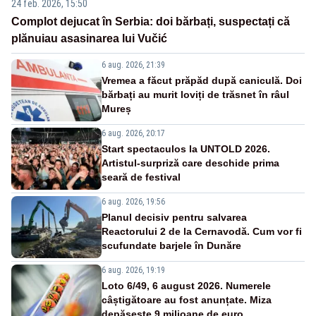
24 feb. 2026, 15:50
Complot dejucat în Serbia: doi bărbați, suspectați că
plănuiau asasinarea lui Vučić
6 aug. 2026, 21:39
Vremea a făcut prăpăd după caniculă. Doi
bărbați au murit loviți de trăsnet în râul
Mureș
6 aug. 2026, 20:17
Start spectaculos la UNTOLD 2026.
Artistul-surpriză care deschide prima
seară de festival
6 aug. 2026, 19:56
Planul decisiv pentru salvarea
Reactorului 2 de la Cernavodă. Cum vor fi
scufundate barjele în Dunăre
6 aug. 2026, 19:19
Loto 6/49, 6 august 2026. Numerele
câștigătoare au fost anunțate. Miza
depășește 9 milioane de euro