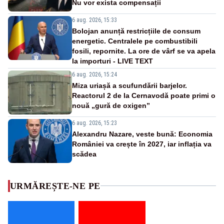
Nu vor exista compensații
6 aug. 2026, 15:33
Bolojan anunță restricțiile de consum
energetic. Centralele pe combustibili
fosili, repornite. La ore de vârf se va apela
la importuri - LIVE TEXT
6 aug. 2026, 15:24
Miza uriașă a scufundării barjelor.
Reactorul 2 de la Cernavodă poate primi o
nouă „gură de oxigen”
6 aug. 2026, 15:23
Alexandru Nazare, veste bună: Economia
României va crește în 2027, iar inflația va
scădea
URMĂREȘTE-NE PE