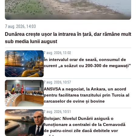
7 aug. 2026, 14:03
Dunărea crește ușor la intrarea în țară, dar rămâne mult
sub media lunii august
7 aug. 2026, 13:02
În intervalul orar de seară, consumul de
curent „a scăzut cu 200-300 de megawați”
7 aug. 2026, 10:57
ANSVSA a negociat, la Ankara, un acord
pentru facilitarea tranzitului prin Turcia al
carcaselor de ovine și bovine
7 aug. 2026, 10:51
Bolojan: Nivelul Dunării asigură o
funcționare a centralei de la Cernavodă
de patru-cinci zile dacă debitele vor