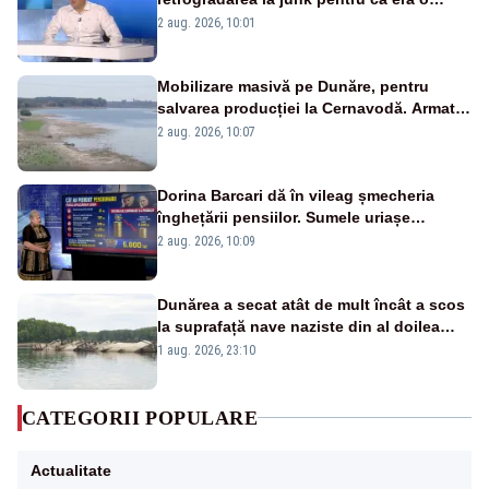
catastrofă pentru bănci și fondurile de
2 aug. 2026, 10:01
pensii
Mobilizare masivă pe Dunăre, pentru
salvarea producției la Cernavodă. Armata
va detona o stâncă și va devia apa
2 aug. 2026, 10:07
fluviului - IMAGINI AERIENE
Dorina Barcari dă în vileag șmecheria
înghețării pensiilor. Sumele uriașe
pierdute de fiecare român
2 aug. 2026, 10:09
Dunărea a secat atât de mult încât a scos
la suprafață nave naziste din al doilea
război mondial
1 aug. 2026, 23:10
CATEGORII POPULARE
Actualitate