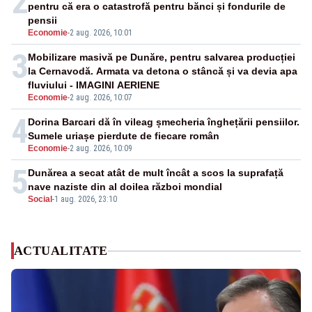
2
pentru că era o catastrofă pentru bănci și fondurile de
pensii
Economie
-
2 aug. 2026, 10:01
3
Mobilizare masivă pe Dunăre, pentru salvarea producției
la Cernavodă. Armata va detona o stâncă și va devia apa
fluviului - IMAGINI AERIENE
Economie
-
2 aug. 2026, 10:07
4
Dorina Barcari dă în vileag șmecheria înghețării pensiilor.
Sumele uriașe pierdute de fiecare român
Economie
-
2 aug. 2026, 10:09
5
Dunărea a secat atât de mult încât a scos la suprafață
nave naziste din al doilea război mondial
Social
-
1 aug. 2026, 23:10
ACTUALITATE