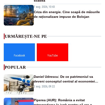
scădea
7 aug. 2026, 10:43
Criza din energie. Cine scapă de măsurile
de raționalizare impuse de Bolojan
URMĂREȘTE-NE PE
Facebook
YouTube
POPULAR
Daniel Udrescu: De ce patrimoniul va
deveni conceptul central al economiei
viitoare?
2 aug. 2026, 09:22
Piperea (AUR): România a evitat
retrogradarea la junk pentru că era o