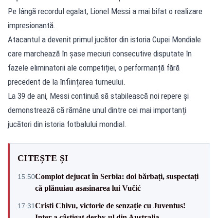
Pe lângă recordul egalat, Lionel Messi a mai bifat o realizare
impresionantă.
Atacantul a devenit primul jucător din istoria Cupei Mondiale
care marchează în șase meciuri consecutive disputate în
fazele eliminatorii ale competiției, o performanță fără
precedent de la înființarea turneului.
La 39 de ani, Messi continuă să stabilească noi repere și
demonstrează că rămâne unul dintre cei mai importanți
jucători din istoria fotbalului mondial.
CITEȘTE ȘI
Complot dejucat în Serbia: doi bărbați, suspectați
15:50
că plănuiau asasinarea lui Vučić
Cristi Chivu, victorie de senzație cu Juventus!
17:31
Inter a câștigat derby-ul din Australia