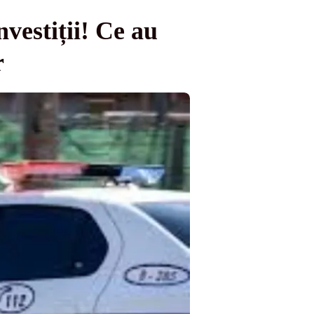
vestiții! Ce au
r