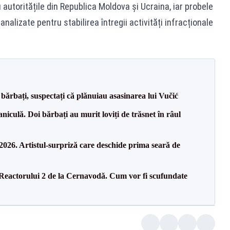
 autoritățile din Republica Moldova și Ucraina, iar probele
analizate pentru stabilirea întregii activități infracționale
bărbați, suspectați că plănuiau asasinarea lui Vučić
culă. Doi bărbați au murit loviți de trăsnet în râul
26. Artistul-surpriză care deschide prima seară de
 Reactorului 2 de la Cernavodă. Cum vor fi scufundate