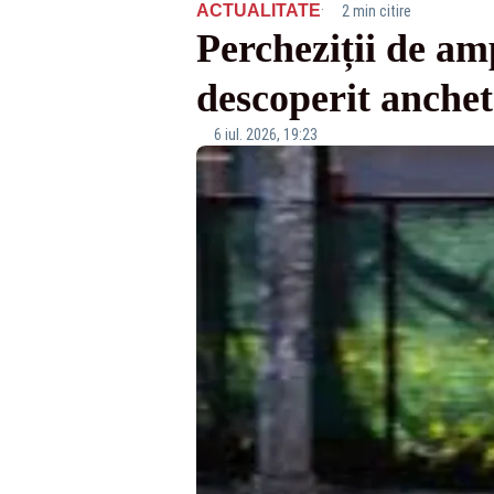
·
ACTUALITATE
2 min citire
Percheziții de amp
descoperit ancheta
6 iul. 2026, 19:23