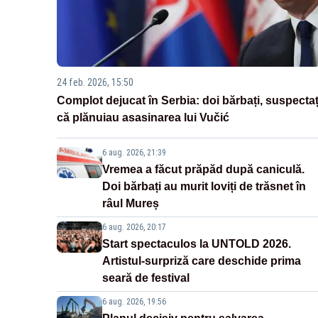
24 feb. 2026, 15:50
Complot dejucat în Serbia: doi bărbați, suspectaț
că plănuiau asasinarea lui Vučić
6 aug. 2026, 21:39
Vremea a făcut prăpăd după caniculă.
Doi bărbați au murit loviți de trăsnet în
râul Mureș
6 aug. 2026, 20:17
Start spectaculos la UNTOLD 2026.
Artistul-surpriză care deschide prima
seară de festival
6 aug. 2026, 19:56