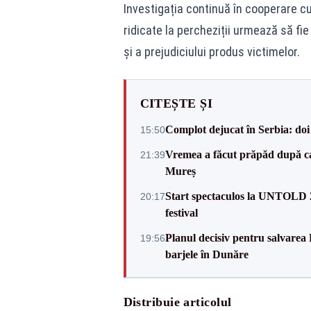
Investigația continuă în cooperare cu
ridicate la percheziții urmează să fie 
și a prejudiciului produs victimelor.
CITEȘTE ȘI
Complot dejucat în Serbia: doi 
15:50
Vremea a făcut prăpăd după cani
21:39
Mureș
Start spectaculos la UNTOLD 20
20:17
festival
Planul decisiv pentru salvarea
19:56
barjele în Dunăre
Distribuie articolul