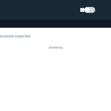
Schimba tema
 locuințele suspecților
Advertising