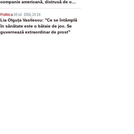
companie americană, distrusă de o
rachetă rusească
5
Politica
-
30 iul. 2026, 23:24
Lia Olguța Vasilescu: ”Ce se întâmplă
în sănătate este o bătaie de joc. Se
guvernează extraordinar de prost”