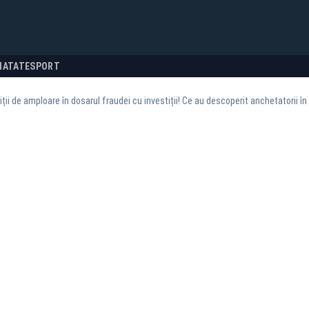
NATATE
SPORT
ții de amploare în dosarul fraudei cu investiții! Ce au descoperit anchetatorii în