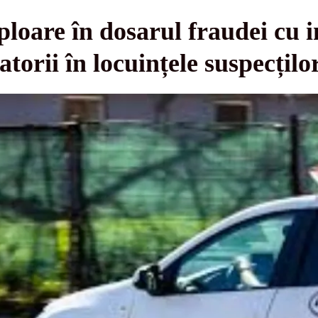
loare în dosarul fraudei cu in
torii în locuințele suspecțilo