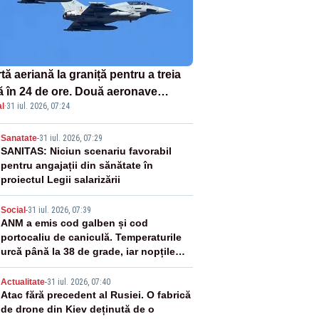
tă aeriană la graniță pentru a treia
ă în 24 de ore. Două aeronave
l
·
31 iul. 2026, 07:24
fighter britanice au fost ridicate de
ol
2
Sanatate
-
31 iul. 2026, 07:29
SANITAS: Niciun scenariu favorabil
pentru angajații din sănătate în
proiectul Legii salarizării
3
Social
-
31 iul. 2026, 07:39
ANM a emis cod galben și cod
portocaliu de caniculă. Temperaturile
urcă până la 38 de grade, iar nopțile
devin tropicale
4
Actualitate
-
31 iul. 2026, 07:40
Atac fără precedent al Rusiei. O fabrică
de drone din Kiev deținută de o