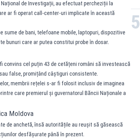
 Național de Investigații, au efectuat percheziții la
re ar fi operat call-center-uri implicate în această
te sume de bani, telefoane mobile, laptopuri, dispozitive
te bunuri care ar putea constitui probe în dosar.
fi convins cel puțin 43 de cetățeni români să investească
sau false, promițând câștiguri consistente.
lor, membrii rețelei s-ar fi folosit inclusiv de imaginea
rintre care premierul și guvernatorul Băncii Naționale a
lica Moldova
te de anchetă, însă autoritățile au reușit să găsească
țiunilor desfășurate până în prezent.