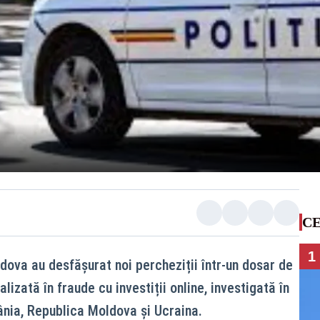
CE
1
dova au desfășurat noi percheziții într-un dosar de
izată în fraude cu investiții online, investigată în
nia, Republica Moldova și Ucraina.