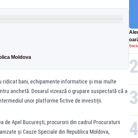
Aler
oar
Socia
Euro
la s
blica Moldova
au ridicat bani, echipamente informatice și mai multe
tru anchetă. Dosarul vizează o grupare suspectată că a
ntermediul unor platforme fictive de investiții.
a de Apel București, procurorii din cadrul Procuraturii
anizate și Cauze Speciale din Republica Moldova,