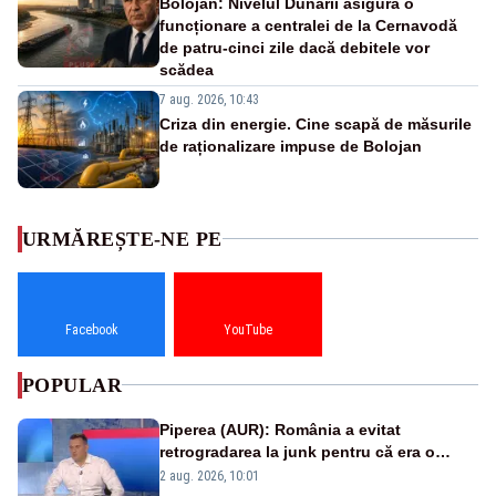
Bolojan: Nivelul Dunării asigură o
funcționare a centralei de la Cernavodă
de patru-cinci zile dacă debitele vor
scădea
7 aug. 2026, 10:43
Criza din energie. Cine scapă de măsurile
de raționalizare impuse de Bolojan
URMĂREȘTE-NE PE
Facebook
YouTube
POPULAR
Piperea (AUR): România a evitat
retrogradarea la junk pentru că era o
catastrofă pentru bănci și fondurile de
2 aug. 2026, 10:01
pensii