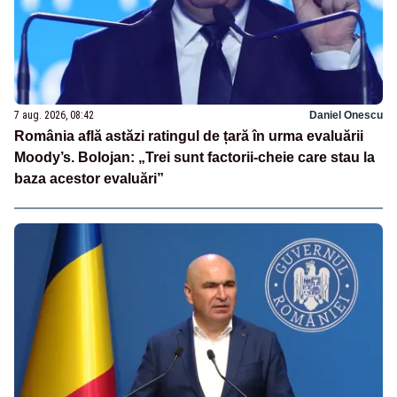
7 aug. 2026, 08:42
Daniel Onescu
România află astăzi ratingul de țară în urma evaluării
Moody’s. Bolojan: „Trei sunt factorii-cheie care stau la
baza acestor evaluări”