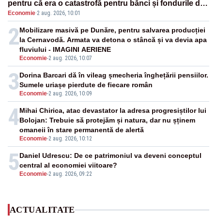
pentru că era o catastrofă pentru bănci și fondurile de
Economie
·
2 aug. 2026, 10:01
pensii
2
Mobilizare masivă pe Dunăre, pentru salvarea producției
la Cernavodă. Armata va detona o stâncă și va devia apa
fluviului - IMAGINI AERIENE
Economie
-
2 aug. 2026, 10:07
3
Dorina Barcari dă în vileag șmecheria înghețării pensiilor.
Sumele uriașe pierdute de fiecare român
Economie
-
2 aug. 2026, 10:09
4
Mihai Chirica, atac devastator la adresa progresiștilor lui
Bolojan: Trebuie să protejăm și natura, dar nu șținem
omaneii în stare permanentă de alertă
Economie
-
2 aug. 2026, 10:12
5
Daniel Udrescu: De ce patrimoniul va deveni conceptul
central al economiei viitoare?
Economie
-
2 aug. 2026, 09:22
ACTUALITATE