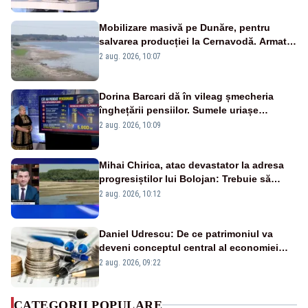
Mobilizare masivă pe Dunăre, pentru
salvarea producției la Cernavodă. Armata
va detona o stâncă și va devia apa
2 aug. 2026, 10:07
fluviului - IMAGINI AERIENE
Dorina Barcari dă în vileag șmecheria
înghețării pensiilor. Sumele uriașe
pierdute de fiecare român
2 aug. 2026, 10:09
Mihai Chirica, atac devastator la adresa
progresiștilor lui Bolojan: Trebuie să
protejăm și natura, dar nu șținem omaneii
2 aug. 2026, 10:12
în stare permanentă de alertă
Daniel Udrescu: De ce patrimoniul va
deveni conceptul central al economiei
viitoare?
2 aug. 2026, 09:22
CATEGORII POPULARE