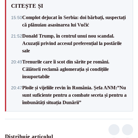
CITEȘTE ȘI
Complot dejucat în Serbia: doi bărbați, suspectați
15:50
că plănuiau asasinarea lui Vučić
Donald Trump, în centrul unui nou scandal.
21:52
Acuzații privind accesul preferențial la postările
sale
Trenurile care îi scot din sărite pe români.
20:49
Călătorii reclamă aglomerația și condițiile
insuportabile
Ploile și vijeliile revin în România. Șefa ANM:”Nu
20:47
sunt suficiente pentru a combate seceta și pentru a
îmbunătăți situația Dunării”
Distribuie articolul