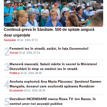
Continuă greva în Sănătate. 500 de spitale asigură
doar urgențele
Sanatate
·
30 iul. 2026, 07:51
2
Fermierii ies în stradă, astăzi, în fața Guvernului!
Social
-
30 iul. 2026, 07:54
3
Manevră mascată. Salarii mărite în secret la Ministerul
Dezvoltării în timp ce medicii ies în stradă
Politica
-
30 iul. 2026, 08:00
4
Ancheta explozivă Ana Maria Păcuraru: Șantierul Damen
Mangalia, dosarul care scufundă apărarea României
Economie
-
30 iul. 2026, 08:09
5
Dezvăluiri INCENDIARE marca Rizea TV: Ion Bazac, în
centrul unor noi acuzații publice