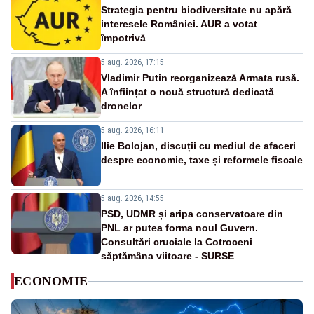
Strategia pentru biodiversitate nu apără
interesele României. AUR a votat
împotrivă
5 aug. 2026, 17:15
Vladimir Putin reorganizează Armata rusă.
A înființat o nouă structură dedicată
dronelor
5 aug. 2026, 16:11
Ilie Bolojan, discuții cu mediul de afaceri
despre economie, taxe și reformele fiscale
5 aug. 2026, 14:55
PSD, UDMR și aripa conservatoare din
PNL ar putea forma noul Guvern.
Consultări cruciale la Cotroceni
săptămâna viitoare - SURSE
ECONOMIE