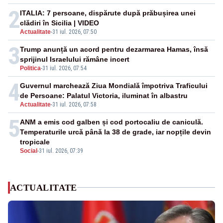
2
ITALIA: 7 persoane, dispărute după prăbușirea unei
clădiri în Sicilia | VIDEO
Actualitate
-
31 iul. 2026, 07:50
3
Trump anunță un acord pentru dezarmarea Hamas, însă
sprijinul Israelului rămâne incert
Politica
-
31 iul. 2026, 07:54
4
Guvernul marchează Ziua Mondială împotriva Traficului
de Persoane: Palatul Victoria, iluminat în albastru
Actualitate
-
31 iul. 2026, 07:58
5
ANM a emis cod galben și cod portocaliu de caniculă.
Temperaturile urcă până la 38 de grade, iar nopțile devin
tropicale
Social
-
31 iul. 2026, 07:39
ACTUALITATE