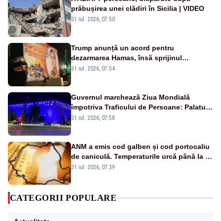
prăbușirea unei clădiri în Sicilia | VIDEO
31 iul. 2026, 07:50
Trump anunță un acord pentru
dezarmarea Hamas, însă sprijinul
Israelului rămâne incert
31 iul. 2026, 07:54
Guvernul marchează Ziua Mondială
împotriva Traficului de Persoane: Palatul
Victoria, iluminat în albastru
31 iul. 2026, 07:58
ANM a emis cod galben și cod portocaliu
de caniculă. Temperaturile urcă până la 38
de grade, iar nopțile devin tropicale
31 iul. 2026, 07:39
CATEGORII POPULARE