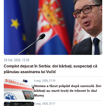
24 feb. 2026, 15:50
Complot dejucat în Serbia: doi bărbați, suspectați că
plănuiau asasinarea lui Vučić
6 aug. 2026, 21:39
Vremea a făcut prăpăd după caniculă. Doi
bărbați au murit loviți de trăsnet în râul
Mureș
6 aug. 2026, 20:17