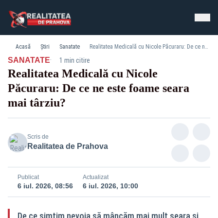
Acasă
Știri
Sanatate
Realitatea Medicală cu Nicole Păcuraru: De ce ne este foame seara mai târziu?
·
SANATATE
1 min citire
Realitatea Medicală cu Nicole
Păcuraru: De ce ne este foame seara
mai târziu?
Scris de
Realitatea de Prahova
Publicat
Actualizat
6 iul. 2026, 08:56
6 iul. 2026, 10:00
De ce simțim nevoia să mâncăm mai mult seara și