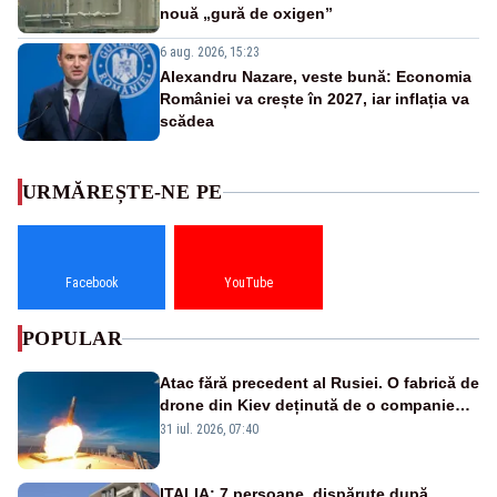
nouă „gură de oxigen”
6 aug. 2026, 15:23
Alexandru Nazare, veste bună: Economia
României va crește în 2027, iar inflația va
scădea
URMĂREȘTE-NE PE
Facebook
YouTube
POPULAR
Atac fără precedent al Rusiei. O fabrică de
drone din Kiev deținută de o companie
americană, distrusă de o rachetă
31 iul. 2026, 07:40
rusească
ITALIA: 7 persoane, dispărute după