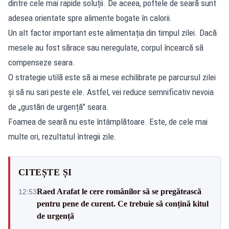
dintre cele mai rapide soluții. De aceea, poftele de seară sunt
adesea orientate spre alimente bogate în calorii.
Un alt factor important este alimentația din timpul zilei. Dacă
mesele au fost sărace sau neregulate, corpul încearcă să
compenseze seara.
O strategie utilă este să ai mese echilibrate pe parcursul zilei
și să nu sari peste ele. Astfel, vei reduce semnificativ nevoia
de „gustări de urgență” seara.
Foamea de seară nu este întâmplătoare. Este, de cele mai
multe ori, rezultatul întregii zile.
CITEȘTE ȘI
Raed Arafat le cere românilor să se pregătească
12:53
pentru pene de curent. Ce trebuie să conțină kitul
de urgență