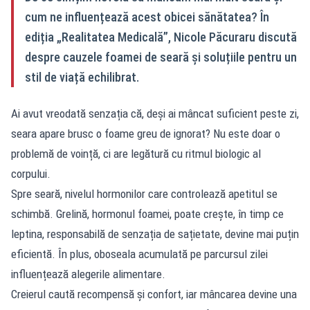
cum ne influențează acest obicei sănătatea? În
ediția „Realitatea Medicală”, Nicole Păcuraru discută
despre cauzele foamei de seară și soluțiile pentru un
stil de viață echilibrat.
Ai avut vreodată senzația că, deși ai mâncat suficient peste zi,
seara apare brusc o foame greu de ignorat? Nu este doar o
problemă de voință, ci are legătură cu ritmul biologic al
corpului.
Spre seară, nivelul hormonilor care controlează apetitul se
schimbă. Grelină, hormonul foamei, poate crește, în timp ce
leptina, responsabilă de senzația de sațietate, devine mai puțin
eficientă. În plus, oboseala acumulată pe parcursul zilei
influențează alegerile alimentare.
Creierul caută recompensă și confort, iar mâncarea devine una