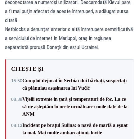
deconectarea a numeroşi utilizatori. Deocamdată Kievul pare
a fi mai puţin afectat de aceste întreruperi, a adăugat sursa
citată.
Netblocks a denunţat anterior o altă întrerupere semnificativă
a serviciului de internet în Mariupol, oraş în regiunea
separatistă prorusă Doneţk din estul Ucrainei.
CITEȘTE ȘI
Complot dejucat în Serbia: doi bărbați, suspectați
15:50
că plănuiau asasinarea lui Vučić
Vijelii extreme în țară și temperaturi de foc. La ce
08:38
să ne așteptăm în orele următoare: noile date de la
ANM
Incident pe brațul Sulina: o navă de marfă a eșuat
08:13
la mal. Mai multe ambarcațiuni, lovite