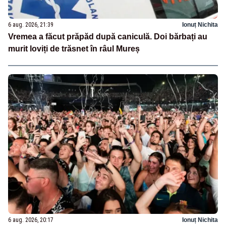
6 aug. 2026, 21:39
Ionuț Nichita
Vremea a făcut prăpăd după caniculă. Doi bărbați au
murit loviți de trăsnet în râul Mureș
6 aug. 2026, 20:17
Ionuț Nichita