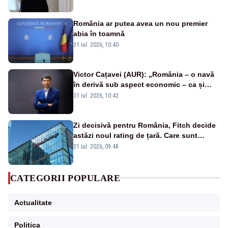
România ar putea avea un nou premier
abia în toamnă
31 iul. 2026, 10:40
Victor Cațavei (AUR): „România – o navă
în derivă sub aspect economic – ca și
rezultat al guvernărilor din ultimii 36 de
31 iul. 2026, 10:42
ani”
Zi decisivă pentru România, Fitch decide
astăzi noul rating de țară. Care sunt
efectele retrogradării la categoria „junk”
31 iul. 2026, 09:48
CATEGORII POPULARE
Actualitate
Politica