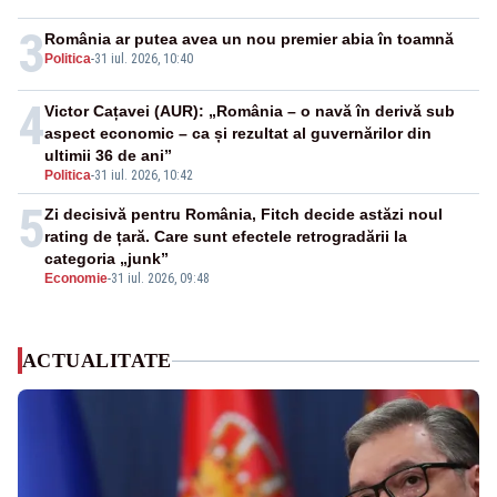
3
România ar putea avea un nou premier abia în toamnă
Politica
-
31 iul. 2026, 10:40
4
Victor Cațavei (AUR): „România – o navă în derivă sub
aspect economic – ca și rezultat al guvernărilor din
ultimii 36 de ani”
Politica
-
31 iul. 2026, 10:42
5
Zi decisivă pentru România, Fitch decide astăzi noul
rating de țară. Care sunt efectele retrogradării la
categoria „junk”
Economie
-
31 iul. 2026, 09:48
ACTUALITATE