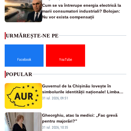
Cum se va întrerupe energia electrică la
marii consumatori industriali? Bolojan:
Nu vor exista compensații
URMĂREȘTE-NE PE
Facebook
YouTube
POPULAR
Guvernul de la Chișinău lovește în
simbolurile identității naționale! Limba
română nu se economisește! Limba
31 iul. 2026, 09:51
română se sărbătorește!
Gheorghiu, atac la medici: „Fac grevă
pentru majorări?”
31 iul. 2026, 10:35