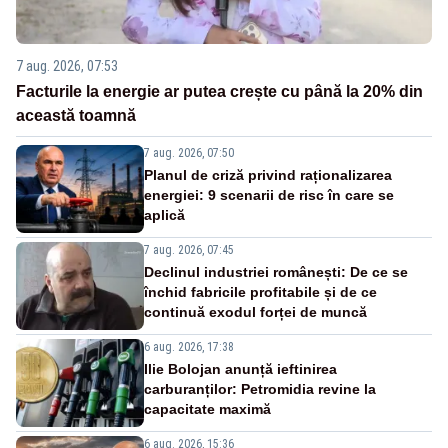
7 aug. 2026, 07:53
Facturile la energie ar putea crește cu până la 20% din
această toamnă
7 aug. 2026, 07:50
Planul de criză privind raționalizarea
energiei: 9 scenarii de risc în care se
aplică
7 aug. 2026, 07:45
Declinul industriei românești: De ce se
închid fabricile profitabile și de ce
continuă exodul forței de muncă
6 aug. 2026, 17:38
Ilie Bolojan anunță ieftinirea
carburanților: Petromidia revine la
capacitate maximă
6 aug. 2026, 15:36