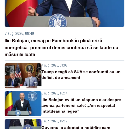
7 aug. 2026, 08:40
Ilie Bolojan, mesaj pe Facebook în plină criză
energetică: premierul demis continuă să se laude cu
măsurile luate
7 aug. 2026, 08:03
Trump neagă că SUA se confruntă cu un
deficit de armament
6 aug. 2026, 16:34
Ilie Bolojan evită un răspuns clar despre
averea partenerei sale: „Am respectat
întotdeauna legea”
6 aug. 2026, 15:39
Guvernul a adoptat o hotărâre care