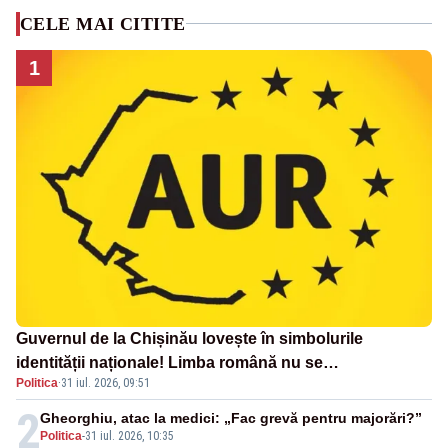
CELE MAI CITITE
1
Guvernul de la Chișinău lovește în simbolurile
identității naționale! Limba română nu se
Politica
·
31 iul. 2026, 09:51
economisește! Limba română se sărbătorește!
2
Gheorghiu, atac la medici: „Fac grevă pentru majorări?”
Politica
-
31 iul. 2026, 10:35