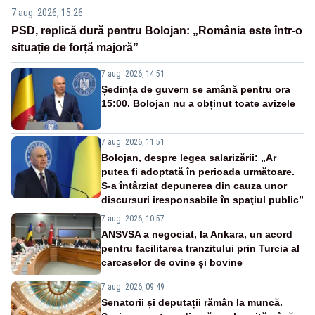
7 aug. 2026, 15:26
PSD, replică dură pentru Bolojan: „România este într-o
situație de forță majoră”
7 aug. 2026, 14:51
Ședința de guvern se amână pentru ora
15:00. Bolojan nu a obținut toate avizele
7 aug. 2026, 11:51
Bolojan, despre legea salarizării: „Ar
putea fi adoptată în perioada următoare.
S-a întârziat depunerea din cauza unor
discursuri iresponsabile în spaţiul public”
7 aug. 2026, 10:57
ANSVSA a negociat, la Ankara, un acord
pentru facilitarea tranzitului prin Turcia al
carcaselor de ovine și bovine
7 aug. 2026, 09:49
Senatorii și deputații rămân la muncă.