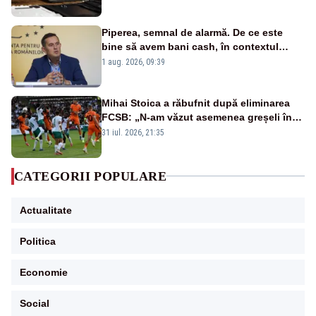
Piperea, semnal de alarmă. De ce este
bine să avem bani cash, în contextul
alertei energetice?
1 aug. 2026, 09:39
Mihai Stoica a răbufnit după eliminarea
FCSB: „N-am văzut asemenea greșeli în
190 de meciuri europene”
31 iul. 2026, 21:35
CATEGORII POPULARE
Actualitate
Politica
Economie
Social