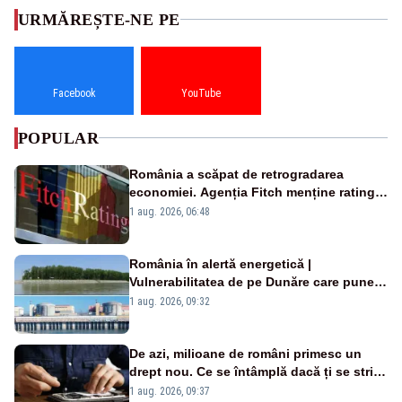
URMĂREȘTE-NE PE
Facebook
YouTube
POPULAR
România a scăpat de retrogradarea
economiei. Agenția Fitch menține ratingul
„BBB-” cu perspectivă negativă
1 aug. 2026, 06:48
România în alertă energetică |
Vulnerabilitatea de pe Dunăre care pune
în pericol Centrala Cernavodă era
1 aug. 2026, 09:32
cunoscută de pe vremea lui Ceaușescu
De azi, milioane de români primesc un
drept nou. Ce se întâmplă dacă ți se strică
un produs
1 aug. 2026, 09:37