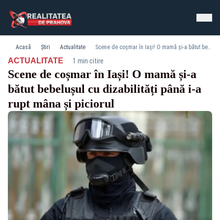
Acasă
Știri
Actualitate
Scene de coșmar în Iași! O mamă și-a bătut bebelușul cu dizabilități până i-a rupt mâna și piciorul
·
ACTUALITATE
1 min citire
Scene de coșmar în Iași! O mamă și-a
bătut bebelușul cu dizabilități până i-a
rupt mâna și piciorul