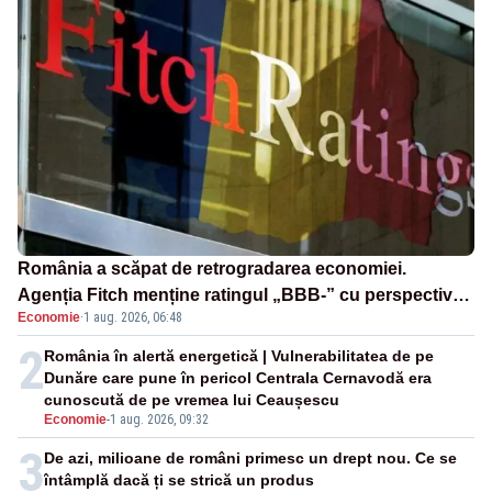
România a scăpat de retrogradarea economiei.
Agenția Fitch menține ratingul „BBB-” cu perspectivă
Economie
·
1 aug. 2026, 06:48
negativă
2
România în alertă energetică | Vulnerabilitatea de pe
Dunăre care pune în pericol Centrala Cernavodă era
cunoscută de pe vremea lui Ceaușescu
Economie
-
1 aug. 2026, 09:32
3
De azi, milioane de români primesc un drept nou. Ce se
întâmplă dacă ți se strică un produs