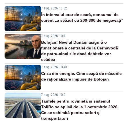
7 aug. 2026, 13:02
În intervalul orar de seară, consumul de
curent „a scăzut cu 200-300 de megawați”
7 aug. 2026, 10:51
Bolojan: Nivelul Dunării asigură o
funcționare a centralei de la Cernavodă
de patru-cinci zile dacă debitele vor
scădea
7 aug. 2026, 10:43
Criza din energie. Cine scapă de măsurile
de raționalizare impuse de Bolojan
7 aug. 2026, 10:01
Tarifele pentru rovinietă și sistemul
TollRo se aplică de la 1 octombrie 2026.
Ce se schimbă pentru șoferi și
transportatori