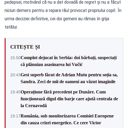
pedepsei, motivând că nu a dat dovadă de regret și nu a făcut
niciun demers pentru a repara răul provocat propriului copil. În
urma deciziei definitive, cei doi gemeni au rămas în grija
tatălui.
CITEȘTE ȘI
Complot dejucat în Serbia: doi bărbați, suspectați
15:50
că plănuiau asasinarea lui Vučić
Gest superb făcut de Adrian Mutu pentru soția sa,
20:43
Sandra. Zeci de mii de oameni au văzut imaginile
Operațiune fără precedent pe Dunăre. Cum
19:45
funcționează digul din barje care ajută centrala de
la Cernavodă
România, sub monitorizarea Comisiei Europene
19:17
din cauza crizei energetice. Ce cere Victor