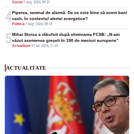
Social
-
1 aug. 2026, 09:37
4
Piperea, semnal de alarmă. De ce este bine să avem bani
cash, în contextul alertei energetice?
Politica
-
1 aug. 2026, 09:39
5
Mihai Stoica a răbufnit după eliminarea FCSB: „N-am
văzut asemenea greșeli în 190 de meciuri europene”
Actualitate
-
31 iul. 2026, 21:35
ACTUALITATE