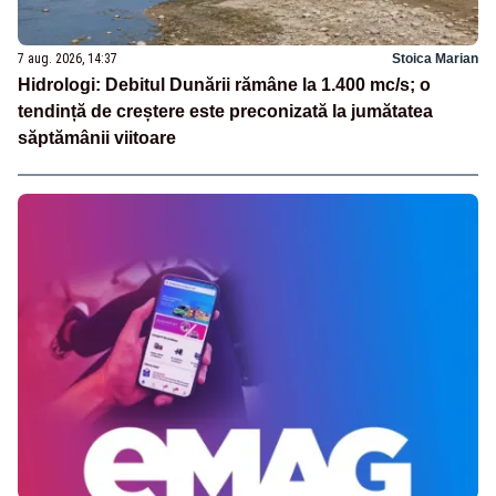
7 aug. 2026, 14:37
Stoica Marian
Hidrologi: Debitul Dunării rămâne la 1.400 mc/s; o
tendință de creștere este preconizată la jumătatea
săptămânii viitoare