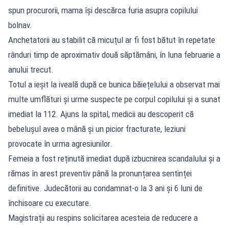
spun procurorii, mama își descărca furia asupra copilului
bolnav.
Anchetatorii au stabilit că micuțul ar fi fost bătut în repetate
rânduri timp de aproximativ două săptămâni, în luna februarie a
anului trecut.
Totul a ieșit la iveală după ce bunica băiețelului a observat mai
multe umflături și urme suspecte pe corpul copilului și a sunat
imediat la 112. Ajuns la spital, medicii au descoperit că
bebelușul avea o mână și un picior fracturate, leziuni
provocate în urma agresiunilor.
Femeia a fost reținută imediat după izbucnirea scandalului și a
rămas în arest preventiv până la pronunțarea sentinței
definitive. Judecătorii au condamnat-o la 3 ani și 6 luni de
închisoare cu executare.
Magistrații au respins solicitarea acesteia de reducere a