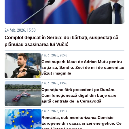
24 feb. 2026, 15:50
Complot dejucat în Serbia: doi bărbați, suspectați că
plănuiau asasinarea lui Vučić
7 aug. 2026, 20:43
Gest superb făcut de Adrian Mutu pentru
soția sa, Sandra. Zeci de mii de oameni au
văzut imaginile
7 aug. 2026, 19:45
Operațiune fără precedent pe Dunăre.
Cum funcționează digul din barje care
ajută centrala de la Cernavodă
7 aug. 2026, 19:17
România, sub monitorizarea Comisiei
Europene din cauza crizei energetice. Ce
cere Victor Negrescu