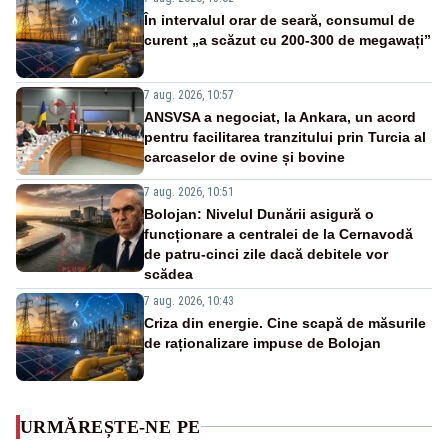
În intervalul orar de seară, consumul de
curent „a scăzut cu 200-300 de megawați”
7 aug. 2026, 10:57
ANSVSA a negociat, la Ankara, un acord
pentru facilitarea tranzitului prin Turcia al
carcaselor de ovine și bovine
7 aug. 2026, 10:51
Bolojan: Nivelul Dunării asigură o
funcționare a centralei de la Cernavodă
de patru-cinci zile dacă debitele vor
scădea
7 aug. 2026, 10:43
Criza din energie. Cine scapă de măsurile
de raționalizare impuse de Bolojan
URMĂREȘTE-NE PE