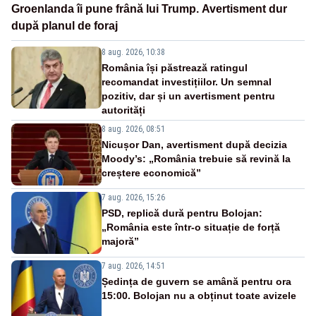
Groenlanda îi pune frână lui Trump. Avertisment dur
după planul de foraj
8 aug. 2026, 10:38
România își păstrează ratingul
recomandat investițiilor. Un semnal
pozitiv, dar și un avertisment pentru
autorități
8 aug. 2026, 08:51
Nicușor Dan, avertisment după decizia
Moody’s: „România trebuie să revină la
creștere economică”
7 aug. 2026, 15:26
PSD, replică dură pentru Bolojan:
„România este într-o situație de forță
majoră”
7 aug. 2026, 14:51
Ședința de guvern se amână pentru ora
15:00. Bolojan nu a obținut toate avizele