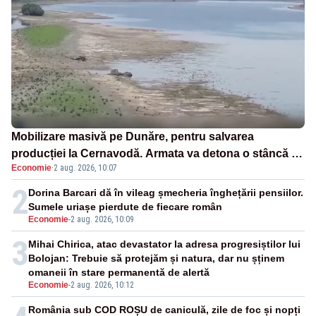
Mobilizare masivă pe Dunăre, pentru salvarea
producției la Cernavodă. Armata va detona o stâncă și
Economie
·
2 aug. 2026, 10:07
va devia apa fluviului - IMAGINI AERIENE
2
Dorina Barcari dă în vileag șmecheria înghețării pensiilor.
Sumele uriașe pierdute de fiecare român
Economie
-
2 aug. 2026, 10:09
3
Mihai Chirica, atac devastator la adresa progresiștilor lui
Bolojan: Trebuie să protejăm și natura, dar nu șținem
omaneii în stare permanentă de alertă
Economie
-
2 aug. 2026, 10:12
România sub COD ROȘU de caniculă, zile de foc și nopți