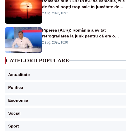
România sub COD ROȘU de caniculă, zile
de foc și nopți tropicale în jumătate de
țară
2 aug. 2026, 10:25
Piperea (AUR): România a evitat
retrogradarea la junk pentru că era o
catastrofă pentru bănci și fondurile de
2 aug. 2026, 10:01
pensii
CATEGORII POPULARE
Actualitate
Politica
Economie
Social
Sport