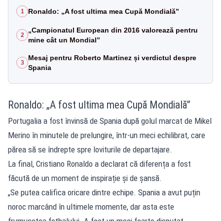
Ronaldo: „A fost ultima mea Cupă Mondială”
1
„Campionatul European din 2016 valorează pentru
2
mine cât un Mondial”
Mesaj pentru Roberto Martinez și verdictul despre
3
Spania
Ronaldo: „A fost ultima mea Cupă Mondială”
Portugalia a fost învinsă de Spania după golul marcat de Mikel
Merino în minutele de prelungire, într-un meci echilibrat, care
părea să se îndrepte spre loviturile de departajare.
La final, Cristiano Ronaldo a declarat că diferența a fost
făcută de un moment de inspirație și de șansă.
„Se putea califica oricare dintre echipe. Spania a avut puțin
noroc marcând în ultimele momente, dar asta este
frumusețea fotbalului. A fost un meci foarte disputat.