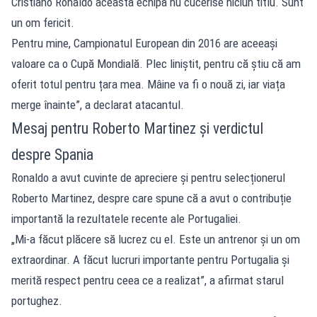
Cristiano Ronaldo această echipă nu cucerise niciun titlu. Sunt
un om fericit.
Pentru mine, Campionatul European din 2016 are aceeași
valoare ca o Cupă Mondială. Plec liniștit, pentru că știu că am
oferit totul pentru țara mea. Mâine va fi o nouă zi, iar viața
merge înainte”, a declarat atacantul.
Mesaj pentru Roberto Martinez și verdictul
despre Spania
Ronaldo a avut cuvinte de apreciere și pentru selecționerul
Roberto Martinez, despre care spune că a avut o contribuție
importantă la rezultatele recente ale Portugaliei.
„Mi-a făcut plăcere să lucrez cu el. Este un antrenor și un om
extraordinar. A făcut lucruri importante pentru Portugalia și
merită respect pentru ceea ce a realizat”, a afirmat starul
portughez.