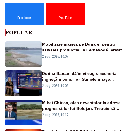
Facebook
YouTube
POPULAR
Mobilizare masivă pe Dunăre, pentru
salvarea producției la Cernavodă. Armata
va detona o stâncă și va devia apa
2 aug. 2026, 10:07
fluviului - IMAGINI AERIENE
Dorina Barcari dă în vileag șmecheria
înghețării pensiilor. Sumele uriașe
pierdute de fiecare român
2 aug. 2026, 10:09
Mihai Chirica, atac devastator la adresa
progresiștilor lui Bolojan: Trebuie să
protejăm și natura, dar nu șținem omaneii
2 aug. 2026, 10:12
în stare permanentă de alertă