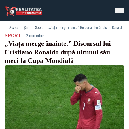
Acasă
Știri
Sport
„Viața merge înainte.” Discursul lui Cristiano Ronaldo după ultimul său meci la Cupa Mondială
·
SPORT
2 min citire
„Viața merge înainte.” Discursul lui
Cristiano Ronaldo după ultimul său
meci la Cupa Mondială