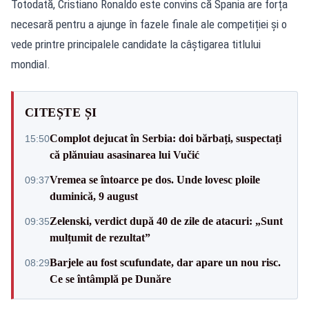
Totodată, Cristiano Ronaldo este convins că Spania are forța
necesară pentru a ajunge în fazele finale ale competiției și o
vede printre principalele candidate la câștigarea titlului
mondial.
CITEȘTE ȘI
Complot dejucat în Serbia: doi bărbați, suspectați
15:50
că plănuiau asasinarea lui Vučić
Vremea se întoarce pe dos. Unde lovesc ploile
09:37
duminică, 9 august
Zelenski, verdict după 40 de zile de atacuri: „Sunt
09:35
mulțumit de rezultat”
Barjele au fost scufundate, dar apare un nou risc.
08:29
Ce se întâmplă pe Dunăre