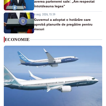
averea partenerei sale: „Am respectat
întotdeauna legea”
6 aug. 2026, 15:39
Guvernul a adoptat o hotărâre care
aprobă planurile de pregătire pentru
riscuri
ECONOMIE