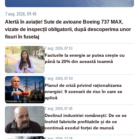
7 aug. 2026, 09:45
Alertă în aviație! Sute de avioane Boeing 737 MAX,
vizate de inspecții obligatorii, după descoperirea unor
fisuri în fuselaj
7 aug. 2026, 07:53
Facturile la energie ar putea crește cu
până la 20% din această toamnă
7 aug. 2026, 07:50
Planul de criză privind raționalizarea
energiei: 9 scenarii de risc în care se
aplică
7 aug. 2026, 07:45
Declinul industriei românești: De ce se
închid fabricile profitabile și de ce
continuă exodul forței de muncă
6 aug. 2026, 17:38