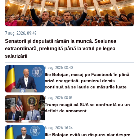
7 aug. 2026, 09:49
Senatorii și deputații rămân la muncă. Sesiunea
extraordinară, prelungită până la votul pe legea
salarizării
7 aug. 2026, 08:40
Ilie Bolojan, mesaj pe Facebook în plină
criză energetică: premierul demis
continuă să se laude cu măsurile luate
7 aug. 2026, 08:03
Trump neagă că SUA se confruntă cu un
deficit de armament
6 aug. 2026, 16:34
Ilie Bolojan evită un răspuns clar despre