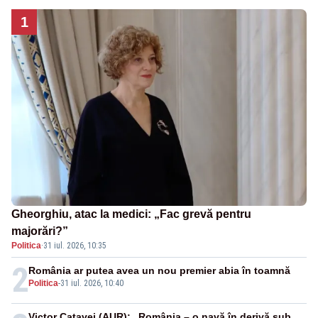
1
Gheorghiu, atac la medici: „Fac grevă pentru
majorări?”
Politica
·
31 iul. 2026, 10:35
2
România ar putea avea un nou premier abia în toamnă
Politica
-
31 iul. 2026, 10:40
Victor Cațavei (AUR): „România – o navă în derivă sub