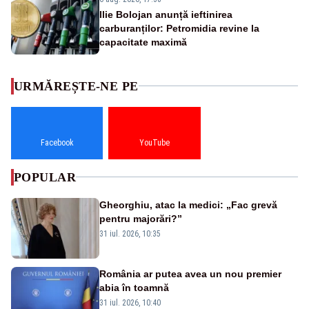
Ilie Bolojan anunță ieftinirea
carburanților: Petromidia revine la
capacitate maximă
URMĂREȘTE-NE PE
Facebook
YouTube
POPULAR
Gheorghiu, atac la medici: „Fac grevă
pentru majorări?”
31 iul. 2026, 10:35
România ar putea avea un nou premier
abia în toamnă
31 iul. 2026, 10:40