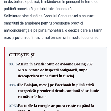
în dezbaterea publică, limitându-se în principal la teme de
politică monetară și stabilitate financiară.
Solicitarea vine după ce Consiliul Concurenței a anunțat
sancțiuni de amploare pentru presupuse practici
anticoncurențiale pe piața monetară, o decizie care a stârnit
reacții puternice în sistemul bancar și în mediul economic.
CITEȘTE ȘI
Alertă în aviație! Sute de avioane Boeing 737
09:45
MAX, vizate de inspecții obligatorii, după
descoperirea unor fisuri în fuselaj
Ilie Bolojan, mesaj pe Facebook în plină criză
08:40
energetică: premierul demis continuă să se laude
cu măsurile luate
Facturile la energie ar putea crește cu până la
07:53