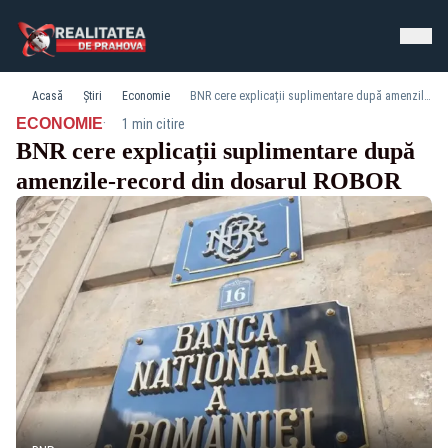
Acasă
Știri
Economie
BNR cere explicații suplimentare după amenzile-record din dosarul ROBOR
·
ECONOMIE
1 min citire
BNR cere explicații suplimentare după
amenzile-record din dosarul ROBOR