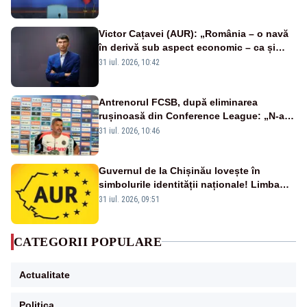
Victor Cațavei (AUR): „România – o navă
în derivă sub aspect economic – ca și
rezultat al guvernărilor din ultimii 36 de
31 iul. 2026, 10:42
ani”
Antrenorul FCSB, după eliminarea
rușinoasă din Conference League: „N-ai
cum să nu scoți în evidență și lucrurile
31 iul. 2026, 10:46
bune”
Guvernul de la Chișinău lovește în
simbolurile identității naționale! Limba
română nu se economisește! Limba
31 iul. 2026, 09:51
română se sărbătorește!
CATEGORII POPULARE
Actualitate
Politica