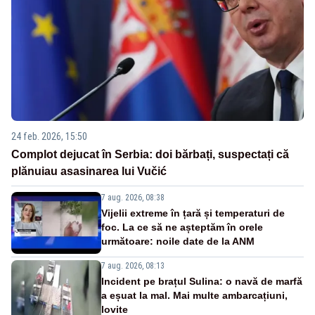
24 feb. 2026, 15:50
Complot dejucat în Serbia: doi bărbați, suspectați că
plănuiau asasinarea lui Vučić
7 aug. 2026, 08:38
Vijelii extreme în țară și temperaturi de
foc. La ce să ne așteptăm în orele
următoare: noile date de la ANM
7 aug. 2026, 08:13
Incident pe brațul Sulina: o navă de marfă
a eșuat la mal. Mai multe ambarcațiuni,
lovite