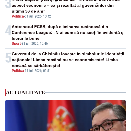
3
aspect economic – ca și rezultat al guvernărilor din
ultimii 36 de ani”
Politica
-
31 iul. 2026, 10:42
4
Antrenorul FCSB, după eliminarea rușinoasă din
Conference League: „N-ai cum să nu scoți în evidență și
lucrurile bune”
Sport
-
31 iul. 2026, 10:46
5
Guvernul de la Chișinău lovește în simbolurile identității
naționale! Limba română nu se economisește! Limba
română se sărbătorește!
Politica
-
31 iul. 2026, 09:51
ACTUALITATE