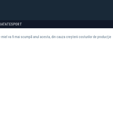
NATATE
SPORT
 miel va fi mai scumpă anul acesta, din cauza creşterii costurilor de producţie