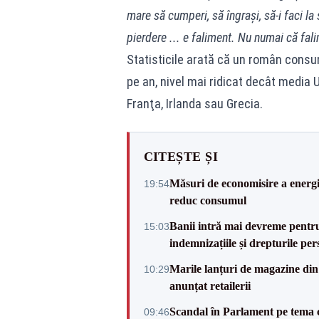
mare să cumperi, să îngraşi, să-i faci la
pierdere ... e faliment. Nu numai că fali
Statisticile arată că un român consu
pe an, nivel mai ridicat decât media 
Franţa, Irlanda sau Grecia.
CITEȘTE ȘI
Măsuri de economisire a energie
19:54
reduc consumul
Banii intră mai devreme pentru 
15:03
indemnizațiile și drepturile per
Marile lanțuri de magazine d
10:29
anunțat retailerii
Scandal în Parlament pe tema c
09:46