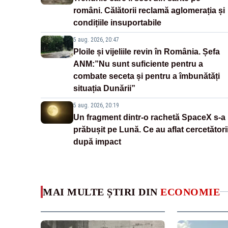
români. Călătorii reclamă aglomerația și
condițiile insuportabile
5 aug. 2026, 20:47
Ploile și vijeliile revin în România. Șefa
ANM:”Nu sunt suficiente pentru a
combate seceta și pentru a îmbunătăți
situația Dunării”
5 aug. 2026, 20:19
Un fragment dintr-o rachetă SpaceX s-a
prăbușit pe Lună. Ce au aflat cercetători
după impact
MAI MULTE ȘTIRI DIN
ECONOMIE