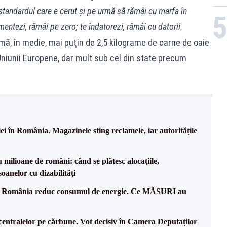
 standardul care e cerut şi pe urmă să rămâi cu marfa în
mentezi, rămâi pe zero; te îndatorezi, rămâi cu datorii.
mă, în medie, mai puţin de 2,5 kilograme de carne de oaie
Uniunii Europene, dar mult sub cel din state precum
i în România. Magazinele sting reclamele, iar autoritățile
milioane de români: când se plătesc alocațiile,
soanelor cu dizabilități
in România reduc consumul de energie. Ce MĂSURI au
entralelor pe cărbune. Vot decisiv în Camera Deputaților