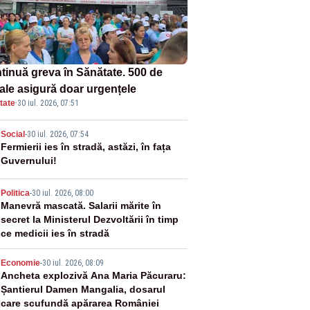
tinuă greva în Sănătate. 500 de
tale asigură doar urgențele
tate
·
30 iul. 2026, 07:51
2
Social
-
30 iul. 2026, 07:54
Fermierii ies în stradă, astăzi, în fața
Guvernului!
3
Politica
-
30 iul. 2026, 08:00
Manevră mascată. Salarii mărite în
secret la Ministerul Dezvoltării în timp
ce medicii ies în stradă
4
Economie
-
30 iul. 2026, 08:09
Ancheta explozivă Ana Maria Păcuraru:
Șantierul Damen Mangalia, dosarul
care scufundă apărarea României