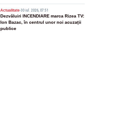
5
Actualitate
-
30 iul. 2026, 07:51
Dezvăluiri INCENDIARE marca Rizea TV:
Ion Bazac, în centrul unor noi acuzații
publice