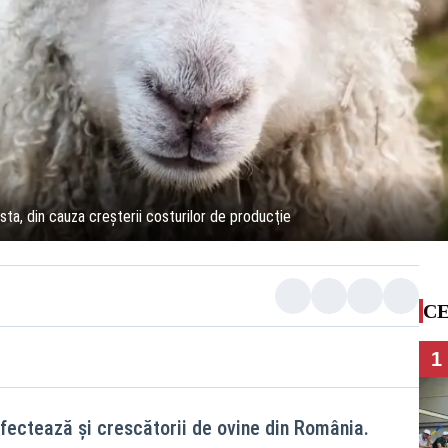
ta, din cauza creşterii costurilor de producţie
CE
1
afectează şi crescătorii de ovine din România.