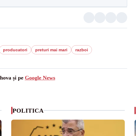
producatori
preturi mai mari
razboi
ahova și pe
Google News
POLITICA