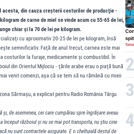
 acesta, din cauza creşterii costurilor de producţie -
 kilogram de carne de miel se vinde acum cu 55-65 de lei,
unge chiar şi la 70 de lei pe kilogram.
Con
cializaţi cu aproximativ 20-25 de lei pe kilogram, însă
spi
Sana
reşte semnificativ. Faţă de anul trecut, carnea este mai
costurilor la furaje, medicamente şi combustibil. În
boiul din Orientul Mijlociu - ţările arabe erau o piaţă bună
mai venit comenzi, aşa că se tem să nu rămână cu mieii
n zona Sărmaşu, a explicat pentru Radio România Târgu
ă şi, de asemenea, cei care cumpărau spre îngrăşare aveau
e a început războiul şi nu se mai pot transporta, nu ştiu cine
că nu sunt contractele asigurate. E o cheltuială destul de