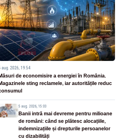
5 aug. 2026, 19:54
Măsuri de economisire a energiei în România.
Magazinele sting reclamele, iar autoritățile reduc
consumul
5 aug. 2026, 15:03
Banii intră mai devreme pentru milioane
de români: când se plătesc alocațiile,
indemnizațiile și drepturile persoanelor
cu dizabilități