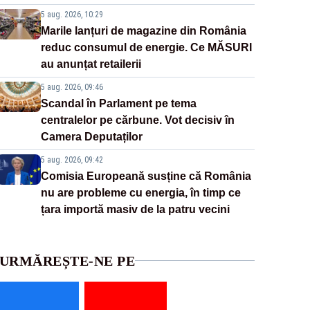
5 aug. 2026, 10:29
Marile lanțuri de magazine din România
reduc consumul de energie. Ce MĂSURI
au anunțat retailerii
5 aug. 2026, 09:46
Scandal în Parlament pe tema
centralelor pe cărbune. Vot decisiv în
Camera Deputaților
5 aug. 2026, 09:42
Comisia Europeană susține că România
nu are probleme cu energia, în timp ce
țara importă masiv de la patru vecini
URMĂREȘTE-NE PE