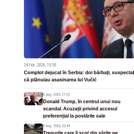
24 feb. 2026, 15:50
Complot dejucat în Serbia: doi bărbați, suspectaț
că plănuiau asasinarea lui Vučić
5 aug. 2026, 21:52
Donald Trump, în centrul unui nou
scandal. Acuzații privind accesul
preferențial la postările sale
5 aug. 2026, 20:49
Trenurile care îi scot din sărite pe