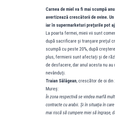
Carnea de miel va fi mai scumpă anul
avertizează crescătorii de ovine. Un
iar în supermarketuri preţurile pot aj
La poarta fermei, mieii vii sunt comer
după sacrificare şi tranşare preţul c
scumpă cu peste 20%, după creşterea 
plus, fermierii sunt afectaţi şi de răz
de desfacere, dar anul acesta nu au 
nevânduţi.
Traian Sălăgean
, crescător de oi di
Mureş:
În zona respectivă se vindea marfă mult
contracte cu arabii. Şi în situaţia în car
mai riscă să cumpere miei să îngraşe, da