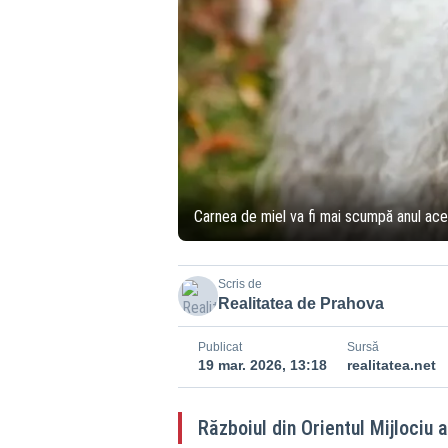
Carnea de miel va fi mai scumpă anul aces
Scris de
Realitatea de Prahova
Publicat
Sursă
19 mar. 2026, 13:18
realitatea.net
Războiul din Orientul Mijlociu 