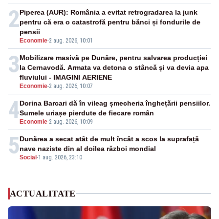
2
Piperea (AUR): România a evitat retrogradarea la junk
pentru că era o catastrofă pentru bănci și fondurile de
pensii
Economie
-
2 aug. 2026, 10:01
3
Mobilizare masivă pe Dunăre, pentru salvarea producției
la Cernavodă. Armata va detona o stâncă și va devia apa
fluviului - IMAGINI AERIENE
Economie
-
2 aug. 2026, 10:07
4
Dorina Barcari dă în vileag șmecheria înghețării pensiilor.
Sumele uriașe pierdute de fiecare român
Economie
-
2 aug. 2026, 10:09
5
Dunărea a secat atât de mult încât a scos la suprafață
nave naziste din al doilea război mondial
Social
-
1 aug. 2026, 23:10
ACTUALITATE