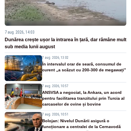
7 aug. 2026, 14:03
Dunărea crește ușor la intrarea în țară, dar rămâne mult
sub media lunii august
7 aug. 2026, 13:02
În intervalul orar de seară, consumul de
curent „a scăzut cu 200-300 de megawați”
7 aug. 2026, 10:57
ANSVSA a negociat, la Ankara, un acord
pentru facilitarea tranzitului prin Turcia al
carcaselor de ovine și bovine
7 aug. 2026, 10:51
Bolojan: Nivelul Dunării asigură o
funcționare a centralei de la Cernavodă