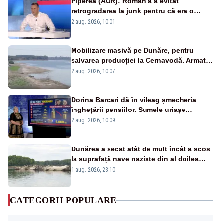
Piperea (AUR): România a evitat
retrogradarea la junk pentru că era o
catastrofă pentru bănci și fondurile de
2 aug. 2026, 10:01
pensii
Mobilizare masivă pe Dunăre, pentru
salvarea producției la Cernavodă. Armata
va detona o stâncă și va devia apa
2 aug. 2026, 10:07
fluviului - IMAGINI AERIENE
Dorina Barcari dă în vileag șmecheria
înghețării pensiilor. Sumele uriașe
pierdute de fiecare român
2 aug. 2026, 10:09
Dunărea a secat atât de mult încât a scos
la suprafață nave naziste din al doilea
război mondial
1 aug. 2026, 23:10
CATEGORII POPULARE