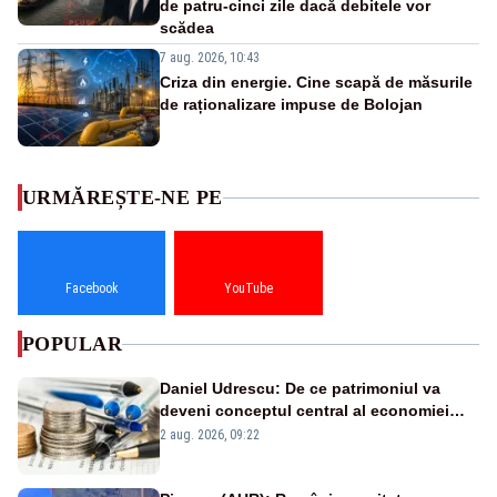
de patru-cinci zile dacă debitele vor
scădea
7 aug. 2026, 10:43
Criza din energie. Cine scapă de măsurile
de raționalizare impuse de Bolojan
URMĂREȘTE-NE PE
Facebook
YouTube
POPULAR
Daniel Udrescu: De ce patrimoniul va
deveni conceptul central al economiei
viitoare?
2 aug. 2026, 09:22