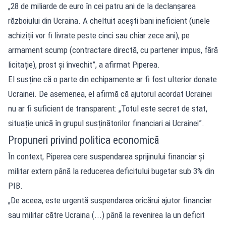
„28 de miliarde de euro în cei patru ani de la declanșarea
războiului din Ucraina. A cheltuit acești bani ineficient (unele
achiziții vor fi livrate peste cinci sau chiar zece ani), pe
armament scump (contractare directă, cu partener impus, fără
licitație), prost și învechit”, a afirmat Piperea.
El susține că o parte din echipamente ar fi fost ulterior donate
Ucrainei. De asemenea, el afirmă că ajutorul acordat Ucrainei
nu ar fi suficient de transparent: „Totul este secret de stat,
situație unică în grupul susținătorilor financiari ai Ucrainei”.
Propuneri privind politica economică
În context, Piperea cere suspendarea sprijinului financiar și
militar extern până la reducerea deficitului bugetar sub 3% din
PIB.
„De aceea, este urgentă suspendarea oricărui ajutor financiar
sau militar către Ucraina (...) până la revenirea la un deficit