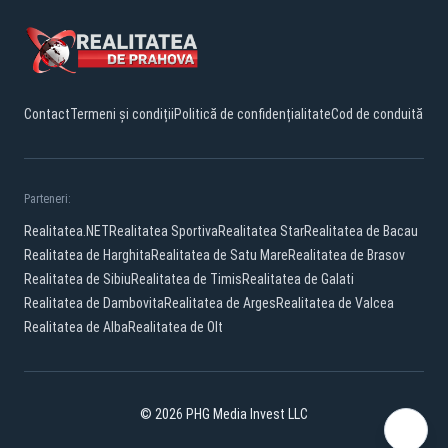
Contact
Termeni și condiții
Politică de confidențialitate
Cod de conduită
Parteneri:
Realitatea.NET
Realitatea Sportiva
Realitatea Star
Realitatea de Bacau
Realitatea de Harghita
Realitatea de Satu Mare
Realitatea de Brasov
Realitatea de Sibiu
Realitatea de Timis
Realitatea de Galati
Realitatea de Dambovita
Realitatea de Arges
Realitatea de Valcea
Realitatea de Alba
Realitatea de Olt
© 2026 PHG Media Invest LLC
Facebook
YouTube