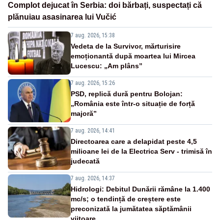
Complot dejucat în Serbia: doi bărbați, suspectați că
plănuiau asasinarea lui Vučić
7 aug. 2026, 15:38
Vedeta de la Survivor, mărturisire
emoționantă după moartea lui Mircea
Lucescu: „Am plâns”
7 aug. 2026, 15:26
PSD, replică dură pentru Bolojan:
„România este într-o situație de forță
majoră”
7 aug. 2026, 14:41
Directoarea care a delapidat peste 4,5
milioane lei de la Electrica Serv - trimisă în
judecată
7 aug. 2026, 14:37
Hidrologi: Debitul Dunării rămâne la 1.400
mc/s; o tendință de creștere este
preconizată la jumătatea săptămânii
viitoare