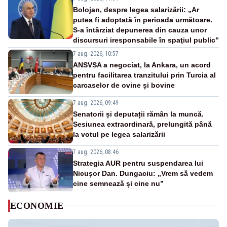
Bolojan, despre legea salarizării: „Ar
putea fi adoptată în perioada următoare.
S-a întârziat depunerea din cauza unor
discursuri iresponsabile în spaţiul public”
7 aug. 2026, 10:57
ANSVSA a negociat, la Ankara, un acord
pentru facilitarea tranzitului prin Turcia al
carcaselor de ovine și bovine
7 aug. 2026, 09:49
Senatorii și deputații rămân la muncă.
Sesiunea extraordinară, prelungită până
la votul pe legea salarizării
7 aug. 2026, 08:46
Strategia AUR pentru suspendarea lui
Nicușor Dan. Dungaciu: „Vrem să vedem
cine semnează și cine nu”
ECONOMIE