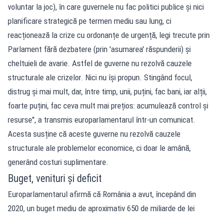
voluntar la joc), în care guvernele nu fac politici publice și nici
planificare strategică pe termen mediu sau lung, ci
reacționează la crize cu ordonanțe de urgență, legi trecute prin
Parlament fără dezbatere (prin 'asumarea' răspunderii) și
cheltuieli de avarie. Astfel de guverne nu rezolvă cauzele
structurale ale crizelor. Nici nu își propun. Stingând focul,
distrug și mai mult, dar, între timp, unii, puțini, fac bani, iar alții,
foarte puțini, fac ceva mult mai prețios: acumulează control și
resurse", a transmis europarlamentarul într-un comunicat.
Acesta susține că aceste guverne nu rezolvă cauzele
structurale ale problemelor economice, ci doar le amână,
generând costuri suplimentare.
Buget, venituri și deficit
Europarlamentarul afirmă că România a avut, începând din
2020, un buget mediu de aproximativ 650 de miliarde de lei