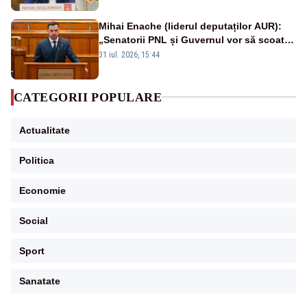
Mihai Enache (liderul deputaților AUR):
„Senatorii PNL și Guvernul vor să scoată
la vânzare bunuri publice pentru a stinge
31 iul. 2026, 15:44
datoriile pentru vaccinurile Pfizer!”
CATEGORII POPULARE
Actualitate
Politica
Economie
Social
Sport
Sanatate