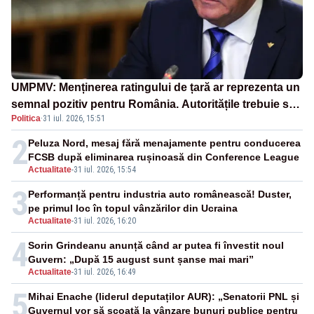
UMPMV: Menținerea ratingului de țară ar reprezenta un
semnal pozitiv pentru România. Autoritățile trebuie să
Politica
·
31 iul. 2026, 15:51
continue consolidarea stabilității economice și
financiare
2
Peluza Nord, mesaj fără menajamente pentru conducerea
FCSB după eliminarea rușinoasă din Conference League
Actualitate
-
31 iul. 2026, 15:54
3
Performanță pentru industria auto românească! Duster,
pe primul loc în topul vânzărilor din Ucraina
Actualitate
-
31 iul. 2026, 16:20
4
Sorin Grindeanu anunță când ar putea fi învestit noul
Guvern: „După 15 august sunt șanse mai mari”
Actualitate
-
31 iul. 2026, 16:49
5
Mihai Enache (liderul deputaților AUR): „Senatorii PNL și
Guvernul vor să scoată la vânzare bunuri publice pentru