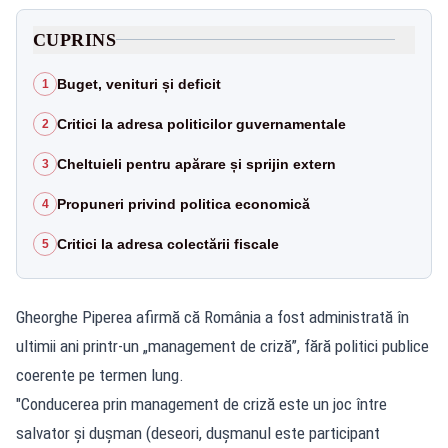
CUPRINS
Buget, venituri și deficit
1
Critici la adresa politicilor guvernamentale
2
Cheltuieli pentru apărare și sprijin extern
3
Propuneri privind politica economică
4
Critici la adresa colectării fiscale
5
Gheorghe Piperea afirmă că România a fost administrată în
ultimii ani printr-un „management de criză”, fără politici publice
coerente pe termen lung.
"Conducerea prin management de criză este un joc între
salvator și dușman (deseori, dușmanul este participant