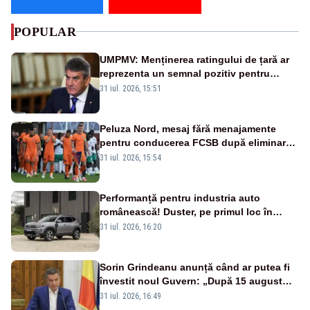
POPULAR
UMPMV: Menținerea ratingului de țară ar
reprezenta un semnal pozitiv pentru
România. Autoritățile trebuie să continue
31 iul. 2026, 15:51
consolidarea stabilității economice și
financiare
Peluza Nord, mesaj fără menajamente
pentru conducerea FCSB după eliminarea
rușinoasă din Conference League
31 iul. 2026, 15:54
Performanță pentru industria auto
românească! Duster, pe primul loc în
topul vânzărilor din Ucraina
31 iul. 2026, 16:20
Sorin Grindeanu anunță când ar putea fi
învestit noul Guvern: „După 15 august
sunt șanse mai mari”
31 iul. 2026, 16:49