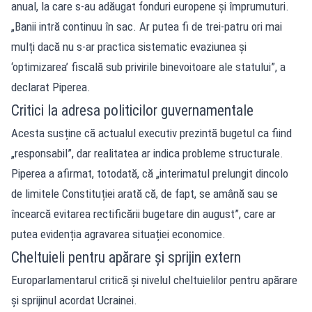
anual, la care s-au adăugat fonduri europene și împrumuturi.
„Banii intră continuu în sac. Ar putea fi de trei-patru ori mai
mulți dacă nu s-ar practica sistematic evaziunea și
‘optimizarea’ fiscală sub privirile binevoitoare ale statului”, a
declarat Piperea.
Critici la adresa politicilor guvernamentale
Acesta susține că actualul executiv prezintă bugetul ca fiind
„responsabil”, dar realitatea ar indica probleme structurale.
Piperea a afirmat, totodată, că „interimatul prelungit dincolo
de limitele Constituției arată că, de fapt, se amână sau se
încearcă evitarea rectificării bugetare din august”, care ar
putea evidenția agravarea situației economice.
Cheltuieli pentru apărare și sprijin extern
Europarlamentarul critică și nivelul cheltuielilor pentru apărare
și sprijinul acordat Ucrainei.