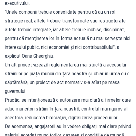
executivului.
"Unele companii trebuie consolidate pentru că au un rol
strategic real, altele trebuie transformate sau restructurate,
altele trebuie integrate, iar altele trebuie închise, disciplinat,
pentru că menținerea lor în forma actuală nu mai servește nici
interesului public, nici economiei și nici contribuabilului", a
explicat Oana Gheorghiu.
Un alt proiect vizează reglementarea mai strictă a accesului
străinilor pe piața muncii din țara noastră și, chiar în urmă cu o
săptămână, un proiect de act normativ s-a aflat pe masa
guvernului.
Practic, se intenționează o autorizare mai clară a firmelor care
aduc muncitori străini în țara noastră, controlul mai riguros al
acestora, reducerea birocraţiei, digitalizarea procedurilor.
De asemenea, angajatorii au în vedere obligații mai clare privind
salariul acordat muncitorilor, cazarea și condițiile de muncă.