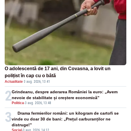
O adolescentă de 17 ani, din Covasna, a lovit un
polițist în cap cu o bâtă
Actualitate
·
3 aug. 2026, 13:41
2
Grindeanu, despre aderarea României la euro: „Avem
nevoie de stabilitate și creștere economică”
Politica
-
3 aug. 2026, 13:48
3
Drama fermierilor români: un kilogram de cartofi se
vinde cu doar 30 de bani: „Prețul carburanților ne
distruge!”
Social
-
3 aug. 2026, 14:12