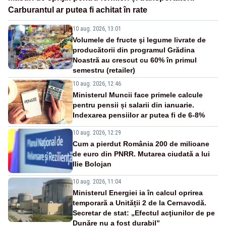
Carburantul ar putea fi achitat în rate
10 aug. 2026, 13:01
Volumele de fructe şi legume livrate de
producătorii din programul Grădina
Noastră au crescut cu 60% în primul
semestru (retailer)
10 aug. 2026, 12:46
Ministerul Muncii face primele calcule
pentru pensii și salarii din ianuarie.
Indexarea pensiilor ar putea fi de 6-8%
10 aug. 2026, 12:29
Cum a pierdut România 200 de milioane
de euro din PNRR. Mutarea ciudată a lui
Ilie Bolojan
10 aug. 2026, 11:04
Ministerul Energiei ia în calcul oprirea
temporară a Unității 2 de la Cernavodă.
Secretar de stat: „Efectul acţiunilor de pe
Dunăre nu a fost durabil”