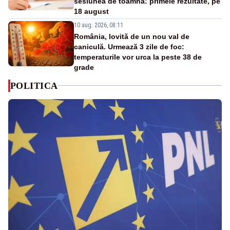
sesiunea de toamnă: primele rezultate, pe
18 august
10 aug. 2026, 08:11
România, lovită de un nou val de
caniculă. Urmează 3 zile de foc:
temperaturile vor urca la peste 38 de
grade
POLITICA