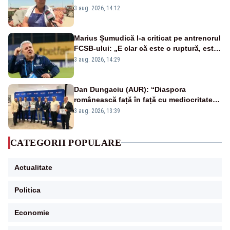
„Prețul carburanților ne distruge!”
3 aug. 2026, 14:12
Marius Șumudică l-a criticat pe antrenorul
FCSB-ului: „E clar că este o ruptură, este
o fractură acolo”
3 aug. 2026, 14:29
Dan Dungaciu (AUR): “Diaspora
românească față în față cu mediocritatea
statului român”
3 aug. 2026, 13:39
CATEGORII POPULARE
Actualitate
Politica
Economie