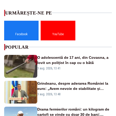
URMĂREȘTE-NE PE
Facebook
YouTube
POPULAR
O adolescentă de 17 ani, din Covasna, a
lovit un polițist în cap cu o bâtă
3 aug. 2026, 13:41
Grindeanu, despre aderarea României la
euro: „Avem nevoie de stabilitate și
creștere economică”
3 aug. 2026, 13:48
Drama fermierilor români: un kilogram de
cartofi se vinde cu doar 30 de bani: