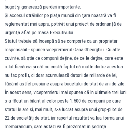
buget şi generează pierderi importante.
Şi accesul străinilor pe piaţa muncii din ţara noastră va fi
reglementat mai aspru, potrivit unui proiect de ordonanţă de
urgenţă aflat pe masa Executivului.
Statul trebuie să înceapă să se comporte ca un proprietar
responsabil - spunea vicepremierul Oana Gheorghiu. Cu alte
cuvinte, să știe ce companii deține, de ce le deține, care este
rolul fiecăreia și cât ne costă faptul că multe dintre acestea
nu fac profit, ci doar acumulează datorii de miliarde de lei,
făcând astfel presiune asupra bugetului de stat de ani de zile.
În acest sens, vicepremierul mai spunea că în ultimele trei luni
s-a făcut un bilanț al celor peste 1.500 de companii pe care
statul le are și, mai mult, s-a lucrat asupra unui grup-pilot de
22 de societăți de stat, iar raportul rezultat va lua forma unui
memorandum, care astăzi va fi prezentat în ședința