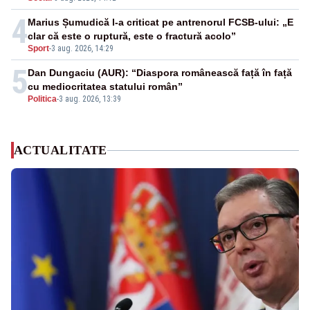
4
Marius Șumudică l-a criticat pe antrenorul FCSB-ului: „E
clar că este o ruptură, este o fractură acolo”
Sport
-
3 aug. 2026, 14:29
5
Dan Dungaciu (AUR): “Diaspora românească față în față
cu mediocritatea statului român”
Politica
-
3 aug. 2026, 13:39
ACTUALITATE