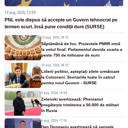
10 aug. 2026, 12:09
PNL este dispus să accepte un Guvern tehnocrat pe
termen scurt, însă pune condiții dure (SURSE)
10 aug. 2026, 09:33
Săptămână de foc. Proiectele PNRR intră
la votul final: Parlamentul decide soarta a
peste 750 de milioane de euro
10 aug. 2026, 08:32
Liderii politici, așteptați zilele următoare
la Cotroceni. Scenariile luate în calcul
pentru noul Guvern - SURSE
9 aug. 2026, 18:04
Zelenski avertizează: Phenianul
pregătește trimiterea a 50.000 de militari
în Rusia
9 aug. 2026, 17:50
Dan Dungaciu avertizează că șansele