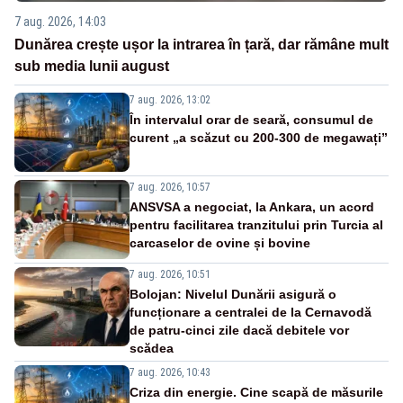
7 aug. 2026, 14:03
Dunărea crește ușor la intrarea în țară, dar rămâne mult
sub media lunii august
7 aug. 2026, 13:02
În intervalul orar de seară, consumul de
curent „a scăzut cu 200-300 de megawați”
7 aug. 2026, 10:57
ANSVSA a negociat, la Ankara, un acord
pentru facilitarea tranzitului prin Turcia al
carcaselor de ovine și bovine
7 aug. 2026, 10:51
Bolojan: Nivelul Dunării asigură o
funcționare a centralei de la Cernavodă
de patru-cinci zile dacă debitele vor
scădea
7 aug. 2026, 10:43
Criza din energie. Cine scapă de măsurile