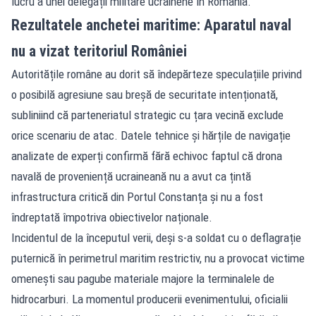
lucru a unei delegații militare ucrainene în România.
Rezultatele anchetei maritime: Aparatul naval
nu a vizat teritoriul României
Autoritățile române au dorit să îndepărteze speculațiile privind
o posibilă agresiune sau breșă de securitate intenționată,
subliniind că parteneriatul strategic cu țara vecină exclude
orice scenariu de atac. Datele tehnice și hărțile de navigație
analizate de experți confirmă fără echivoc faptul că drona
navală de proveniență ucraineană nu a avut ca țintă
infrastructura critică din Portul Constanța și nu a fost
îndreptată împotriva obiectivelor naționale.
Incidentul de la începutul verii, deși s-a soldat cu o deflagrație
puternică în perimetrul maritim restrictiv, nu a provocat victime
omenești sau pagube materiale majore la terminalele de
hidrocarburi. La momentul producerii evenimentului, oficialii