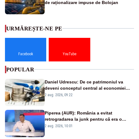
de raționalizare impuse de Bolojan
URMĂREȘTE-NE PE
Facebook
YouTube
POPULAR
Daniel Udrescu: De ce patrimoniul va
deveni conceptul central al economiei
viitoare?
2 aug. 2026, 09:22
Piperea (AUR): România a evitat
retrogradarea la junk pentru că era o
catastrofă pentru bănci și fondurile de
2 aug. 2026, 10:01
pensii