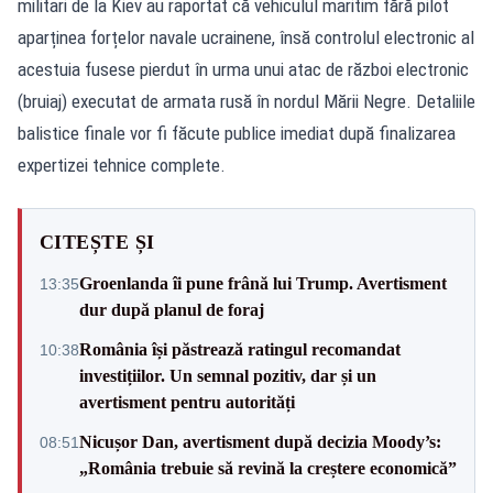
militari de la Kiev au raportat că vehiculul maritim fără pilot
aparținea forțelor navale ucrainene, însă controlul electronic al
acestuia fusese pierdut în urma unui atac de război electronic
(bruiaj) executat de armata rusă în nordul Mării Negre. Detaliile
balistice finale vor fi făcute publice imediat după finalizarea
expertizei tehnice complete.
CITEȘTE ȘI
Groenlanda îi pune frână lui Trump. Avertisment
13:35
dur după planul de foraj
România își păstrează ratingul recomandat
10:38
investițiilor. Un semnal pozitiv, dar și un
avertisment pentru autorități
Nicușor Dan, avertisment după decizia Moody’s:
08:51
„România trebuie să revină la creștere economică”