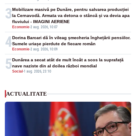
3
Mobilizare masivă pe Dunăre, pentru salvarea producției
la Cernavodă. Armata va detona o stâncă și va devia apa
fluviului - IMAGINI AERIENE
Economie
-
2 aug. 2026, 10:07
4
Dorina Barcari dă în vileag șmecheria înghețării pensiilor.
Sumele uriașe pierdute de fiecare român
Economie
-
2 aug. 2026, 10:09
5
Dunărea a secat atât de mult încât a scos la suprafață
nave naziste din al doilea război mondial
Social
-
1 aug. 2026, 23:10
ACTUALITATE