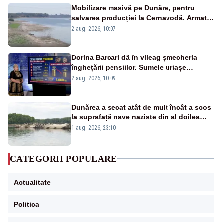
Mobilizare masivă pe Dunăre, pentru
salvarea producției la Cernavodă. Armata
va detona o stâncă și va devia apa
2 aug. 2026, 10:07
fluviului - IMAGINI AERIENE
Dorina Barcari dă în vileag șmecheria
înghețării pensiilor. Sumele uriașe
pierdute de fiecare român
2 aug. 2026, 10:09
Dunărea a secat atât de mult încât a scos
la suprafață nave naziste din al doilea
război mondial
1 aug. 2026, 23:10
CATEGORII POPULARE
Actualitate
Politica