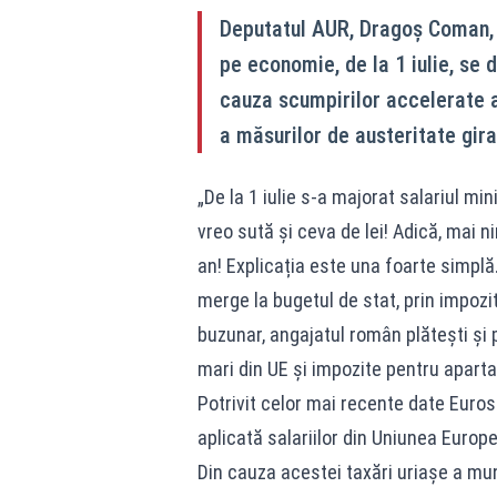
Deputatul AUR, Dragoș Coman, a
pe economie, de la 1 iulie, se 
cauza scumpirilor accelerate al
a măsurilor de austeritate gira
„De la 1 iulie s-a majorat salariul mi
vreo sută și ceva de lei! Adică, mai n
an! Explicația este una foarte simplă.
merge la bugetul de stat, prin impozit
buzunar, angajatul român plătești și
mari din UE și impozite pentru aparta
Potrivit celor mai recente date Euros
aplicată salariilor din Uniunea Euro
Din cauza acestei taxări uriașe a mun