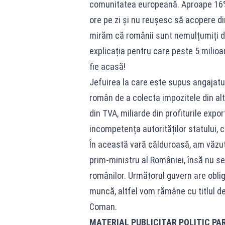
comunitatea europeană. Aproape 16% 
ore pe zi și nu reușesc să acopere din
mirăm că românii sunt nemulțumiți d
explicația pentru care peste 5 milio
fie acasă!
Jefuirea la care este supus angajatul
român de a colecta impozitele din al
din TVA, miliarde din profiturile expo
incompetența autorităților statului, 
În această vară călduroasă, am văzut 
prim-ministru al României, însă nu s
românilor. Următorul guvern are obliga
muncă, altfel vom rămâne cu titlul de
Coman.
MATERIAL PUBLICITAR POLITIC PA