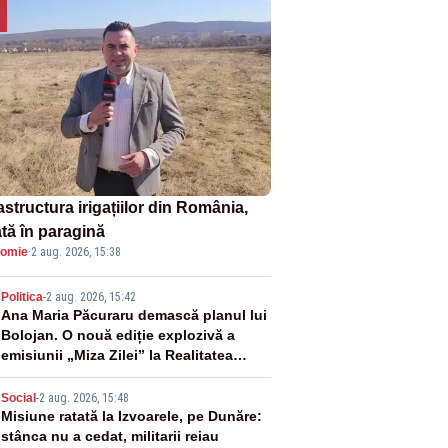
astructura irigațiilor din România,
ată în paragină
omie
·
2 aug. 2026, 15:38
2
Politica
-
2 aug. 2026, 15:42
Ana Maria Păcuraru demască planul lui
Bolojan. O nouă ediție explozivă a
emisiunii „Miza Zilei” la Realitatea
PLUS
3
Social
-
2 aug. 2026, 15:48
Misiune ratată la Izvoarele, pe Dunăre:
stânca nu a cedat, militarii reiau