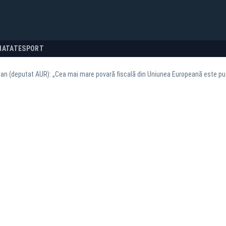
NATATE
SPORT
n (deputat AUR): „Cea mai mare povară fiscală din Uniunea Europeană este pus