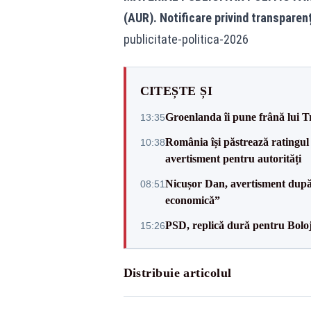
(AUR). Notificare privind transparen
publicitate-politica-2026
CITEȘTE ȘI
Groenlanda îi pune frână lui 
13:35
România își păstrează ratingul 
10:38
avertisment pentru autorități
Nicușor Dan, avertisment după 
08:51
economică”
PSD, replică dură pentru Boloj
15:26
Distribuie articolul