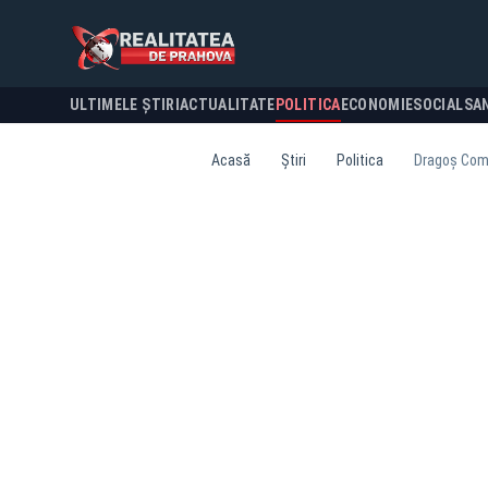
ULTIMELE ȘTIRI
ACTUALITATE
POLITICA
ECONOMIE
SOCIAL
SA
Acasă
Știri
Politica
Dragoș Coma