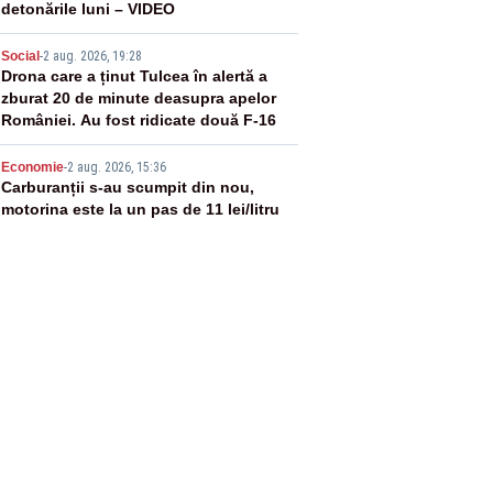
detonările luni – VIDEO
4
Social
-
2 aug. 2026, 19:28
Drona care a ținut Tulcea în alertă a
zburat 20 de minute deasupra apelor
României. Au fost ridicate două F-16
5
Economie
-
2 aug. 2026, 15:36
Carburanții s-au scumpit din nou,
motorina este la un pas de 11 lei/litru