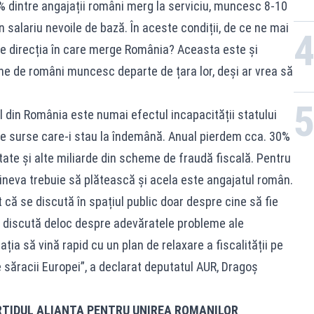
dintre angajații români merg la serviciu, muncesc 8-10
 salariu nevoile de bază. În aceste condiții, de ce ne mai
e direcția în care merge România? Aceasta este și
ane de români muncesc departe de țara lor, deși ar vrea să
 din România este numai efectul incapacității statului
te surse care-i stau la îndemână. Anual pierdem cca. 30%
rtate și alte miliarde din scheme de fraudă fiscală. Pentru
cineva trebuie să plătească și acela este angajatul român.
că se discută în spațiul public doar despre cine să fie
e discută deloc despre adevăratele probleme ale
ția să vină rapid cu un plan de relaxare a fiscalității pe
 săracii Europei”, a declarat deputatul AUR, Dragoș
RTIDUL ALIANȚA PENTRU UNIREA ROMANILOR