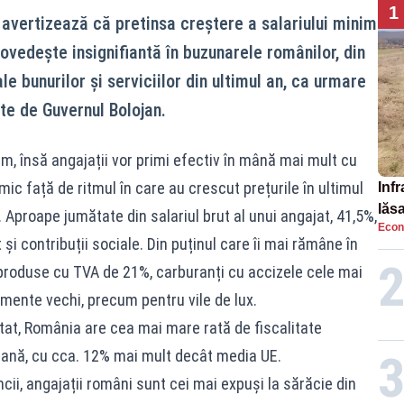
1
vertizează că pretinsa creștere a salariului minim
dovedește insignifiantă în buzunarele românilor, din
e bunurilor și serviciilor din ultimul an, ca urmare
te de Guvernul Bolojan.
nim, însă angajații vor primi efectiv în mână mai mult cu
imic față de ritmul în care au crescut prețurile în ultimul
Infr
lăs
 Aproape jumătate din salariul brut al unui angajat, 41,5%,
Econ
 și contribuții sociale. Din puținul care îi mai rămâne în
 produse cu TVA de 21%, carburanți cu accizele cele mai
mente vechi, precum pentru vile de lux.
tat, România are cea mai mare rată de fiscalitate
peană, cu cca. 12% mai mult decât media UE.
cii, angajații români sunt cei mai expuși la sărăcie din