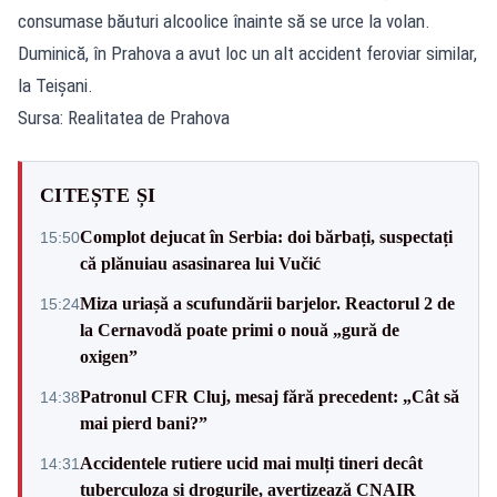
consumase băuturi alcoolice înainte să se urce la volan.
Duminică, în Prahova a avut loc un alt accident feroviar similar,
la Teișani.
Sursa: Realitatea de Prahova
CITEȘTE ȘI
Complot dejucat în Serbia: doi bărbați, suspectați
15:50
că plănuiau asasinarea lui Vučić
Miza uriașă a scufundării barjelor. Reactorul 2 de
15:24
la Cernavodă poate primi o nouă „gură de
oxigen”
Patronul CFR Cluj, mesaj fără precedent: „Cât să
14:38
mai pierd bani?”
Accidentele rutiere ucid mai mulți tineri decât
14:31
tuberculoza și drogurile, avertizează CNAIR