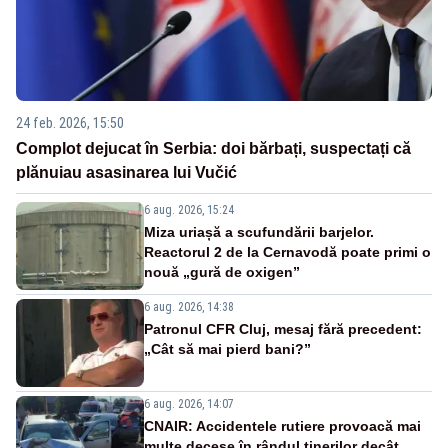
24 feb. 2026, 15:50
Complot dejucat în Serbia: doi bărbați, suspectați că
plănuiau asasinarea lui Vučić
6 aug. 2026, 15:24
Miza uriașă a scufundării barjelor.
Reactorul 2 de la Cernavodă poate primi o
nouă „gură de oxigen”
6 aug. 2026, 14:38
Patronul CFR Cluj, mesaj fără precedent:
„Cât să mai pierd bani?”
6 aug. 2026, 14:07
CNAIR: Accidentele rutiere provoacă mai
multe decese în rândul tinerilor decât