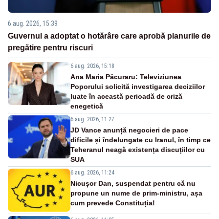
6 aug. 2026, 15:39
Guvernul a adoptat o hotărâre care aprobă planurile de
pregătire pentru riscuri
6 aug. 2026, 15:18
Ana Maria Păcuraru: Televiziunea
Poporului solicită investigarea deciziilor
luate în această perioadă de criză
enegetică
6 aug. 2026, 11:27
JD Vance anunță negocieri de pace
dificile și îndelungate cu Iranul, în timp ce
Teheranul neagă existența discuțiilor cu
SUA
6 aug. 2026, 11:24
Nicușor Dan, suspendat pentru că nu
propune un nume de prim-ministru, așa
cum prevede Constituția!