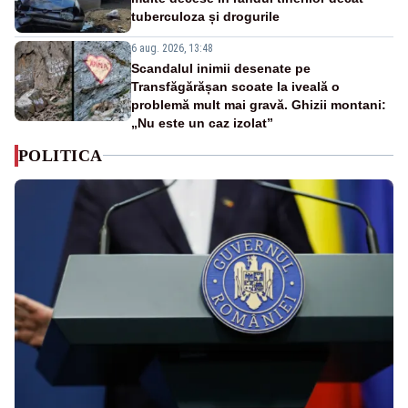
tuberculoza și drogurile
6 aug. 2026, 13:48
Scandalul inimii desenate pe
Transfăgărășan scoate la iveală o
problemă mult mai gravă. Ghizii montani:
„Nu este un caz izolat”
POLITICA