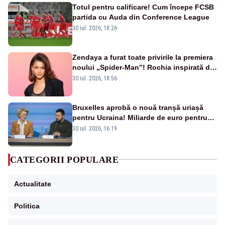
Totul pentru calificare! Cum începe FCSB
partida cu Auda din Conference League
30 iul. 2026, 18:26
Zendaya a furat toate privirile la premiera
noului „Spider-Man”! Rochia inspirată de
pânza de păianjen a făcut senzație
30 iul. 2026, 18:56
Bruxelles aprobă o nouă tranșă uriașă
pentru Ucraina! Miliarde de euro pentru
armament și apărare
30 iul. 2026, 16:19
CATEGORII POPULARE
Actualitate
Politica