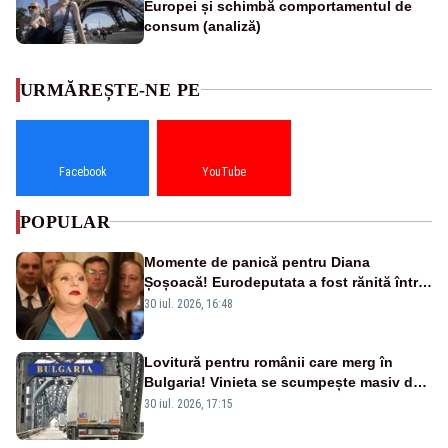
Europei și schimbă comportamentul de
consum (analiză)
URMĂREȘTE-NE PE
Facebook
YouTube
POPULAR
Momente de panică pentru Diana
Șoșoacă! Eurodeputata a fost rănită într-
un accident rutier
30 iul. 2026, 16:48
Lovitură pentru românii care merg în
Bulgaria! Vinieta se scumpește masiv de
la 1 august
30 iul. 2026, 17:15