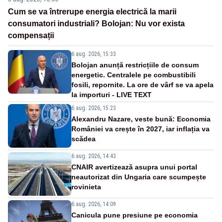
Cum se va întrerupe energia electrică la marii
consumatori industriali? Bolojan: Nu vor exista
compensații
6 aug. 2026, 15:33
Bolojan anunță restricțiile de consum
energetic. Centralele pe combustibili
fosili, repornite. La ore de vârf se va apela
la importuri - LIVE TEXT
6 aug. 2026, 15:23
Alexandru Nazare, veste bună: Economia
României va crește în 2027, iar inflația va
scădea
6 aug. 2026, 14:43
CNAIR avertizează asupra unui portal
neautorizat din Ungaria care scumpește
rovinieta
6 aug. 2026, 14:09
Canicula pune presiune pe economia