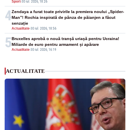
Sport
-
30 iul. 2026, 18:26
4
Zendaya a furat toate privirile la premiera noului „Spider-
Man”! Rochia inspirată de pânza de păianjen a făcut
senzație
Actualitate
-
30 iul. 2026, 18:56
5
Bruxelles aprobă o nouă tranșă uriașă pentru Ucraina!
Miliarde de euro pentru armament și apărare
Actualitate
-
30 iul. 2026, 16:19
ACTUALITATE