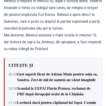
Mexicul a răspuns în minutul 42, după o lovitură liberă. Roberto
Alvarado a trimis cu stângul spre careu, iar mingea a ricoșat
din piciorul englezului Ezri Konsa. Balonul a ajuns direct la
Quinones, care a șutat cu dreptul în partea superioară a porții,
marcând al patrulea său gol la turneu.
Mai devreme, Mexicul avusese o mare ocazie în minutul 15,
dar lovitura de cap a lui Jimenez, din apropiere, a fost respinsă
cu mâna stângă de Pickford.
CITEȘTE ȘI
Gest superb făcut de Adrian Mutu pentru soția sa,
20:43
Sandra. Zeci de mii de oameni au văzut imaginile
Scandal la UEFA! Florin Prunea, reclamat de
18:56
FRF după derapajul sexist de la Chișinău
Lovitură dură pentru căpitanul lui Sepsi. Cosmin
17:16