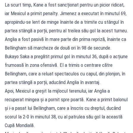
La scurt timp, Kane a fost sancționat pentru un picior ridicat,
iar Mexicul a primit penalty. Jimenez a executat în minutul 69,
apropiindu-se lent de minge înainte de a trimite cu stângul în
partea stângă a porții, pentru al treilea său gol la acest turneu.
Anglia a fost pasivă în mare parte din prima repriză, înainte ca
Bellingham să marcheze de două ori în 98 de secunde.
Bukayo Saka a pregătit primul gol în minutul 36, după o acțiune
frumoasă în zona ofensivă. El a trimis o centrare către
Bellingham, care a reluat spectaculos cu capul, din plonjon, în
partea stângă a porții, aducând Anglia în avantaj.
Apoi, Mexicul a greșit la mijlocul terenului, iar Anglia a
recuperat mingea și a pornit spre poartă. Kane a primit balonul
și i-a pasat lui Bellingham, care a înscris cu dreptul, ducând
scorul la 2-0 în minutul 38, cu al patrulea său gol la această
Cupă Mondială.