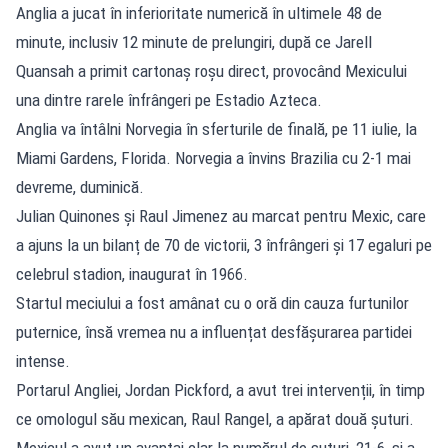
Anglia a jucat în inferioritate numerică în ultimele 48 de
minute, inclusiv 12 minute de prelungiri, după ce Jarell
Quansah a primit cartonaș roșu direct, provocând Mexicului
una dintre rarele înfrângeri pe Estadio Azteca.
Anglia va întâlni Norvegia în sferturile de finală, pe 11 iulie, la
Miami Gardens, Florida. Norvegia a învins Brazilia cu 2-1 mai
devreme, duminică.
Julian Quinones și Raul Jimenez au marcat pentru Mexic, care
a ajuns la un bilanț de 70 de victorii, 3 înfrângeri și 17 egaluri pe
celebrul stadion, inaugurat în 1966.
Startul meciului a fost amânat cu o oră din cauza furtunilor
puternice, însă vremea nu a influențat desfășurarea partidei
intense.
Portarul Angliei, Jordan Pickford, a avut trei intervenții, în timp
ce omologul său mexican, Raul Rangel, a apărat două șuturi.
Mexicul a avut un avantaj clar la numărul de șuturi, 21-6, și a