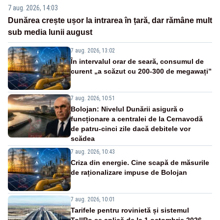
7 aug. 2026, 14:03
Dunărea crește ușor la intrarea în țară, dar rămâne mult
sub media lunii august
7 aug. 2026, 13:02
În intervalul orar de seară, consumul de
curent „a scăzut cu 200-300 de megawați”
7 aug. 2026, 10:51
Bolojan: Nivelul Dunării asigură o
funcționare a centralei de la Cernavodă
de patru-cinci zile dacă debitele vor
scădea
7 aug. 2026, 10:43
Criza din energie. Cine scapă de măsurile
de raționalizare impuse de Bolojan
7 aug. 2026, 10:01
Tarifele pentru rovinietă și sistemul
TollRo se aplică de la 1 octombrie 2026.