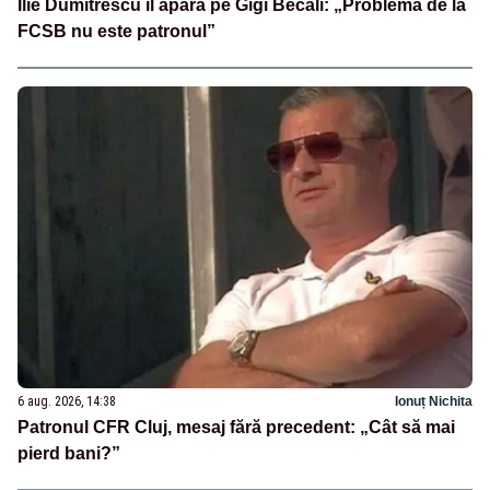
Ilie Dumitrescu îl apără pe Gigi Becali: „Problema de la
FCSB nu este patronul”
6 aug. 2026, 14:38
Ionuț Nichita
Patronul CFR Cluj, mesaj fără precedent: „Cât să mai
pierd bani?”