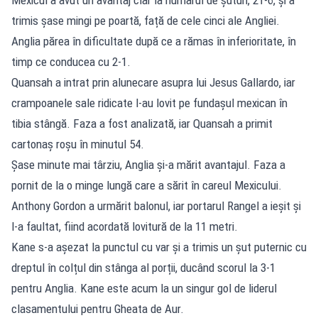
trimis șase mingi pe poartă, față de cele cinci ale Angliei.
Anglia părea în dificultate după ce a rămas în inferioritate, în
timp ce conducea cu 2-1.
Quansah a intrat prin alunecare asupra lui Jesus Gallardo, iar
crampoanele sale ridicate l-au lovit pe fundașul mexican în
tibia stângă. Faza a fost analizată, iar Quansah a primit
cartonaș roșu în minutul 54.
Șase minute mai târziu, Anglia și-a mărit avantajul. Faza a
pornit de la o minge lungă care a sărit în careul Mexicului.
Anthony Gordon a urmărit balonul, iar portarul Rangel a ieșit și
l-a faultat, fiind acordată lovitură de la 11 metri.
Kane s-a așezat la punctul cu var și a trimis un șut puternic cu
dreptul în colțul din stânga al porții, ducând scorul la 3-1
pentru Anglia. Kane este acum la un singur gol de liderul
clasamentului pentru Gheata de Aur.