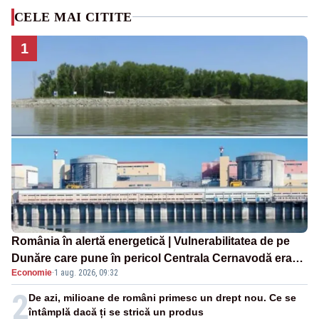
CELE MAI CITITE
1
România în alertă energetică | Vulnerabilitatea de pe
Dunăre care pune în pericol Centrala Cernavodă era
Economie
·
1 aug. 2026, 09:32
cunoscută de pe vremea lui Ceaușescu
2
De azi, milioane de români primesc un drept nou. Ce se
întâmplă dacă ți se strică un produs