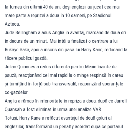
la turneu din ultimii 40 de ani, deși englezii au jucat cea mai
mare parte a reprizei a doua în 10 oameni, pe Stadionul
Azteca.
Jude Bellingham a adus Anglia în avantaj, marcând de două ori
în decurs de un minut. Mai întâi a finalizat o centrare a lui
Bukayo Saka, apoi a înscris din pasa lui Harry Kane, reducând la
tăcere publicul gazdă.
Julian Quinones a redus diferența pentru Mexic înainte de
pauză, reacționând cel mai rapid la o minge respinsă în careu
și trimițând în forță sub transversală, reaprinzând speranțele
co-gazdelor.
Anglia a rămas în inferioritate în repriza a doua, după ce Jarrell
Quansah a fost eliminat în urma unei analize VAR.
Totuși, Harry Kane a refăcut avantajul de două goluri al
englezilor, transformând un penalty acordat după ce portarul