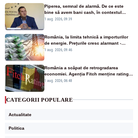
Piperea, semnal de alarmă. De ce este
bine să avem bani cash, în contextul
alertei energetice?
1 aug. 2026, 09:39
România, la limita tehnică a importurilor
de energie. Prețurile cresc alarmant -
Analiză Realitatea Plus
1 aug. 2026, 09:46
România a scăpat de retrogradarea
economiei. Agenția Fitch menține ratingul
„BBB-” cu perspectivă negativă
1 aug. 2026, 06:48
CATEGORII POPULARE
Actualitate
Politica