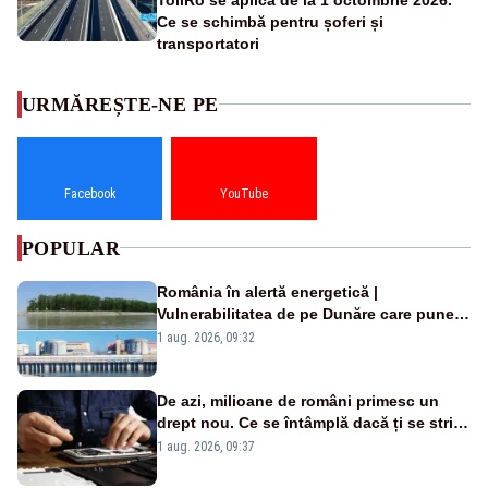
Ce se schimbă pentru șoferi și
transportatori
URMĂREȘTE-NE PE
Facebook
YouTube
POPULAR
România în alertă energetică |
Vulnerabilitatea de pe Dunăre care pune
în pericol Centrala Cernavodă era
1 aug. 2026, 09:32
cunoscută de pe vremea lui Ceaușescu
De azi, milioane de români primesc un
drept nou. Ce se întâmplă dacă ți se strică
un produs
1 aug. 2026, 09:37