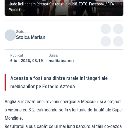
Jude Bellingham (dreapta) a reușit o dublă. FOTO: Facebook / FIFA
World Cup
Scris de
Stoica Marian
Publicat
Sursă
6 iul. 2026, 08:19
realitatea.net
Aceasta a fost una dintre rarele înfrângeri ale
mexicanilor pe Estadio Azteca
Anglia a rezistat unei reveniri energice a Mexicului și a obținut
o victorie cu 3-2, calificându-se în sferturile de finală ale Cupei
Mondiale.
Rezultatul a pus capăt celui mai lung parcurs al țării co-gazdă