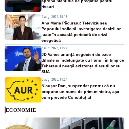
aprobă planurile de pregătire pentru
riscuri
6 aug. 2026, 15:18
Ana Maria Păcuraru: Televiziunea
Poporului solicită investigarea deciziilor
luate în această perioadă de criză
enegetică
6 aug. 2026, 11:27
JD Vance anunță negocieri de pace
dificile și îndelungate cu Iranul, în timp ce
Teheranul neagă existența discuțiilor cu
SUA
6 aug. 2026, 11:24
Nicușor Dan, suspendat pentru că nu
propune un nume de prim-ministru, așa
cum prevede Constituția!
ECONOMIE