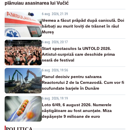
plănuiau asasinarea lui Vučić
6 aug. 2026, 21:39
Vremea a făcut prăpăd după caniculă. Doi
bărbați au murit loviți de trăsnet în râul
Mureș
6 aug. 2026, 20:17
Start spectaculos la UNTOLD 2026.
Artistul-surpriză care deschide prima
seară de festival
6 aug. 2026, 19:56
Planul decisiv pentru salvarea
Reactorului 2 de la Cernavodă. Cum vor fi
scufundate barjele în Dunăre
6 aug. 2026, 19:19
Loto 6/49, 6 august 2026. Numerele
câștigătoare au fost anunțate. Miza
depășește 9 milioane de euro
POLITICA