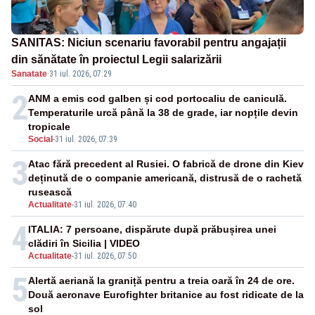
SANITAS: Niciun scenariu favorabil pentru angajații
din sănătate în proiectul Legii salarizării
Sanatate
·
31 iul. 2026, 07:29
2
ANM a emis cod galben și cod portocaliu de caniculă.
Temperaturile urcă până la 38 de grade, iar nopțile devin
tropicale
Social
-
31 iul. 2026, 07:39
3
Atac fără precedent al Rusiei. O fabrică de drone din Kiev
deținută de o companie americană, distrusă de o rachetă
rusească
Actualitate
-
31 iul. 2026, 07:40
4
ITALIA: 7 persoane, dispărute după prăbușirea unei
clădiri în Sicilia | VIDEO
Actualitate
-
31 iul. 2026, 07:50
5
Alertă aeriană la graniță pentru a treia oară în 24 de ore.
Două aeronave Eurofighter britanice au fost ridicate de la
sol