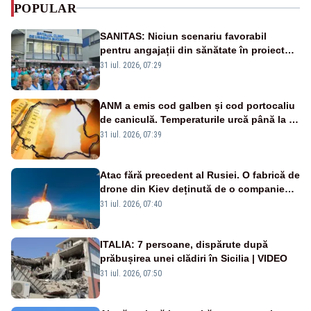
POPULAR
SANITAS: Niciun scenariu favorabil
pentru angajații din sănătate în proiectul
Legii salarizării
31 iul. 2026, 07:29
ANM a emis cod galben și cod portocaliu
de caniculă. Temperaturile urcă până la 38
de grade, iar nopțile devin tropicale
31 iul. 2026, 07:39
Atac fără precedent al Rusiei. O fabrică de
drone din Kiev deținută de o companie
americană, distrusă de o rachetă
31 iul. 2026, 07:40
rusească
ITALIA: 7 persoane, dispărute după
prăbușirea unei clădiri în Sicilia | VIDEO
31 iul. 2026, 07:50