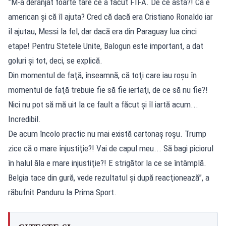
”M-a deranjat foarte tare ce a făcut FIFA. De ce asta?! Că e
american şi că îl ajuta? Cred că dacă era Cristiano Ronaldo iar
îl ajutau, Messi la fel, dar dacă era din Paraguay lua cinci
etape! Pentru Stetele Unite, Balogun este important, a dat
goluri şi tot, deci, se explică.
Din momentul de faţă, înseamnă, că toţi care iau roşu în
momentul de faţă trebuie fie să fie iertaţi, de ce să nu fie?!
Nici nu pot să mă uit la ce fault a făcut şi îl iartă acum...
Incredibil.
De acum încolo practic nu mai există cartonaş roşu. Trump
zice că o mare înjustiţie?! Vai de capul meu... Să bagi piciorul
în halul ăla e mare injustiţie?! E strigător la ce se întâmplă.
Belgia tace din gură, vede rezultatul şi după reacţionează”, a
răbufnit Panduru la
Prima Sport
.