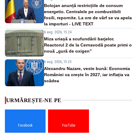
Bolojan anunță restricțiile de consum
energetic. Centralele pe combustibili
fosili, repornite. La ore de vârf se va apela
la importuri - LIVE TEXT
6 aug. 2026, 15:24
Miza uriașă a scufundării barjelor.
Reactorul 2 de la Cernavodă poate primi o
nouă „gură de oxigen”
6 aug. 2026, 15:23
Alexandru Nazare, veste bună: Economia
României va crește în 2027, iar inflația va
scădea
URMĂREȘTE-NE PE
Facebook
YouTube