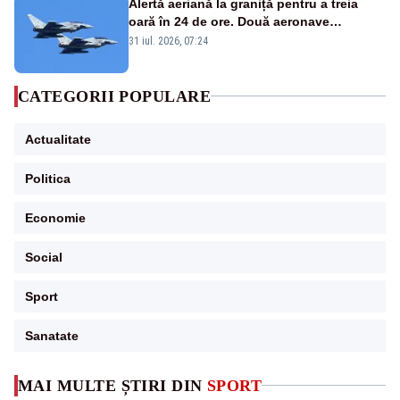
Alertă aeriană la graniță pentru a treia
oară în 24 de ore. Două aeronave
Eurofighter britanice au fost ridicate de la
31 iul. 2026, 07:24
sol
CATEGORII POPULARE
Actualitate
Politica
Economie
Social
Sport
Sanatate
MAI MULTE ȘTIRI DIN
SPORT