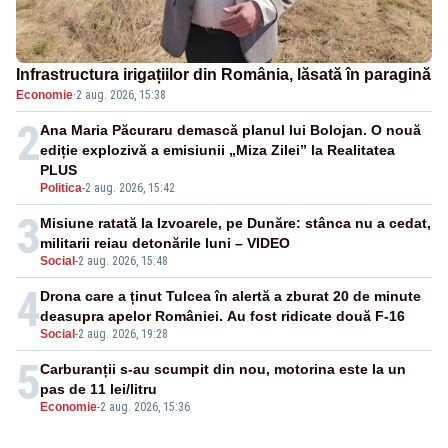
Infrastructura irigațiilor din România, lăsată în paragină
Economie
·
2 aug. 2026, 15:38
2
Ana Maria Păcuraru demască planul lui Bolojan. O nouă
ediție explozivă a emisiunii „Miza Zilei” la Realitatea
PLUS
Politica
-
2 aug. 2026, 15:42
3
Misiune ratată la Izvoarele, pe Dunăre: stânca nu a cedat,
militarii reiau detonările luni – VIDEO
Social
-
2 aug. 2026, 15:48
4
Drona care a ținut Tulcea în alertă a zburat 20 de minute
deasupra apelor României. Au fost ridicate două F-16
Social
-
2 aug. 2026, 19:28
5
Carburanții s-au scumpit din nou, motorina este la un
pas de 11 lei/litru
Economie
-
2 aug. 2026, 15:36