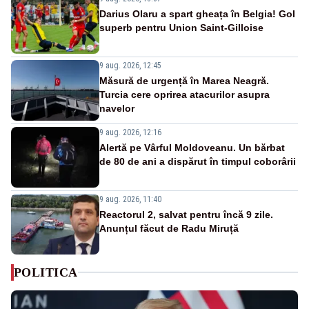
Darius Olaru a spart gheața în Belgia! Gol
superb pentru Union Saint-Gilloise
9 aug. 2026, 12:45
Măsură de urgență în Marea Neagră.
Turcia cere oprirea atacurilor asupra
navelor
9 aug. 2026, 12:16
Alertă pe Vârful Moldoveanu. Un bărbat
de 80 de ani a dispărut în timpul coborârii
9 aug. 2026, 11:40
Reactorul 2, salvat pentru încă 9 zile.
Anunțul făcut de Radu Miruță
POLITICA