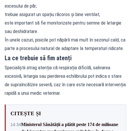
excesului de păr;
trebuie asigurat un spațiu răcoros și bine ventilat;
este important să fie monitorizate pentru semne de letargie
sau deshidratare.
În unele cazuri, pisicile pot năpârli mai mult în sezonul cald, ca
parte a procesului natural de adaptare la temperaturi ridicate.
La ce trebuie să fim atenți
Specialiștii atrag atenția că respirația dificilă, salivarea
excesivă, letargia sau pierderea echilibrului pot indica o stare
de supraîncălzire severă, caz în care este necesară intervenția
rapidă a unui medic veterinar.
CITEȘTE ȘI
Ministerul Sănătății a plătit peste 174 de milioane
14:34