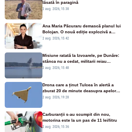
lăsată în paragină
2 aug. 2026, 15:38
Ana Maria Păcuraru demască planul lui
Bolojan. O nouă ediție explozivă a
emisiunii „Miza Zilei” la Realitatea PLUS
2 aug. 2026, 15:42
Misiune ratată la Izvoarele, pe Dunăre:
stânca nu a cedat, militarii reiau
detonările luni – VIDEO
2 aug. 2026, 15:48
Drona care a ținut Tulcea în alertă a
zburat 20 de minute deasupra apelor
României. Au fost ridicate două F-16
2 aug. 2026, 19:28
Carburanții s-au scumpit din nou,
motorina este la un pas de 11 lei/litru
2 aug. 2026, 15:36