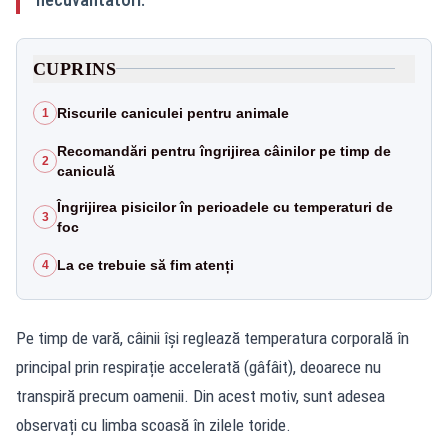
CUPRINS
Riscurile caniculei pentru animale
1
Recomandări pentru îngrijirea câinilor pe timp de
2
caniculă
Îngrijirea pisicilor în perioadele cu temperaturi de
3
foc
La ce trebuie să fim atenți
4
Pe timp de vară, câinii își reglează temperatura corporală în
principal prin respirație accelerată (gâfâit), deoarece nu
transpiră precum oamenii. Din acest motiv, sunt adesea
observați cu limba scoasă în zilele toride.