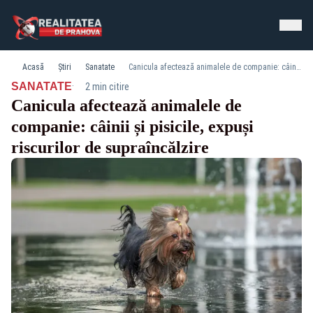
Acasă
Știri
Sanatate
Canicula afectează animalele de companie: câinii și pisicile, expuși riscurilor de supraîncălzire
·
SANATATE
2 min citire
Canicula afectează animalele de
companie: câinii și pisicile, expuși
riscurilor de supraîncălzire