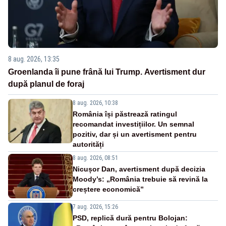
8 aug. 2026, 13:35
Groenlanda îi pune frână lui Trump. Avertisment dur
după planul de foraj
8 aug. 2026, 10:38
România își păstrează ratingul
recomandat investițiilor. Un semnal
pozitiv, dar și un avertisment pentru
autorități
8 aug. 2026, 08:51
Nicușor Dan, avertisment după decizia
Moody’s: „România trebuie să revină la
creștere economică”
7 aug. 2026, 15:26
PSD, replică dură pentru Bolojan: