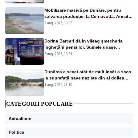
Mobilizare masivă pe Dunăre, pentru
salvarea producției la Cernavodă. Armata
va detona o stâncă și va devia apa
2 aug. 2026, 10:07
fluviului - IMAGINI AERIENE
Dorina Barcari dă în vileag șmecheria
înghețării pensiilor. Sumele uriașe
pierdute de fiecare român
2 aug. 2026, 10:09
Dunărea a secat atât de mult încât a scos
la suprafață nave naziste din al doilea
război mondial
1 aug. 2026, 23:10
CATEGORII POPULARE
Actualitate
Politica