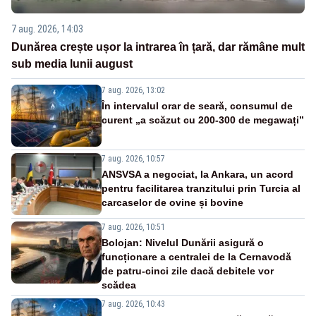
7 aug. 2026, 14:03
Dunărea crește ușor la intrarea în țară, dar rămâne mult
sub media lunii august
7 aug. 2026, 13:02
În intervalul orar de seară, consumul de
curent „a scăzut cu 200-300 de megawați”
7 aug. 2026, 10:57
ANSVSA a negociat, la Ankara, un acord
pentru facilitarea tranzitului prin Turcia al
carcaselor de ovine și bovine
7 aug. 2026, 10:51
Bolojan: Nivelul Dunării asigură o
funcționare a centralei de la Cernavodă
de patru-cinci zile dacă debitele vor
scădea
7 aug. 2026, 10:43