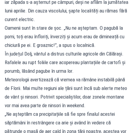
iar zăpada s-a așternut pe câmpuri, deși ne aflăm la jumătatea
lunii aprilie. Din cauza viscolului, șapte localități au rămas fără
curent electric.
Oamenii sunt în stare de șoc. „Nu ne așteptam. O pagubă la
pomi, toți erau înfloriți, înverziți și acum erau de dimineață cu
chiciură pe ei. E groaznic!”, a spus o localnică.
În județul Dolj, vântul a distrus culturile agricole din Călărași.
Rafalele au rupt foliile care acopereau plantațiile de cartofi și
porumb, lăsând pagube în urma lor.
Meteorologii avertizează că vremea va rămâne instabilă până
de Florii. Mai multe regiuni ale țării sunt încă sub alerte meteo
de vânt și ninsori. Potrivit specialiștilor, doar zonele montane
vor mai avea parte de ninsori în weekend.
„Ne așteptăm ca precipitațiile să fie spre finalul acestei
săptămâni în restrângere ca arie și având în vedere că
pătrunde o masă de aer cald în zona țării noastre, acestea vor