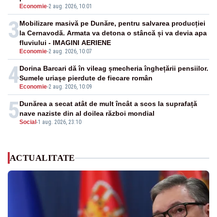
Economie
-
2 aug. 2026, 10:01
3
Mobilizare masivă pe Dunăre, pentru salvarea producției
la Cernavodă. Armata va detona o stâncă și va devia apa
fluviului - IMAGINI AERIENE
Economie
-
2 aug. 2026, 10:07
4
Dorina Barcari dă în vileag șmecheria înghețării pensiilor.
Sumele uriașe pierdute de fiecare român
Economie
-
2 aug. 2026, 10:09
5
Dunărea a secat atât de mult încât a scos la suprafață
nave naziste din al doilea război mondial
Social
-
1 aug. 2026, 23:10
ACTUALITATE