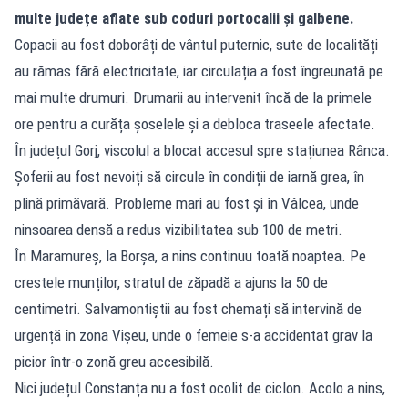
multe județe aflate sub coduri portocalii și galbene.
Copacii au fost doborâți de vântul puternic, sute de localități
au rămas fără electricitate, iar circulația a fost îngreunată pe
mai multe drumuri. Drumarii au intervenit încă de la primele
ore pentru a curăța șoselele și a debloca traseele afectate.
În județul Gorj, viscolul a blocat accesul spre stațiunea Rânca.
Șoferii au fost nevoiți să circule în condiții de iarnă grea, în
plină primăvară. Probleme mari au fost și în Vâlcea, unde
ninsoarea densă a redus vizibilitatea sub 100 de metri.
În Maramureș, la Borșa, a nins continuu toată noaptea. Pe
crestele munților, stratul de zăpadă a ajuns la 50 de
centimetri. Salvamontiștii au fost chemați să intervină de
urgență în zona Vișeu, unde o femeie s-a accidentat grav la
picior într-o zonă greu accesibilă.
Nici județul Constanța nu a fost ocolit de ciclon. Acolo a nins,