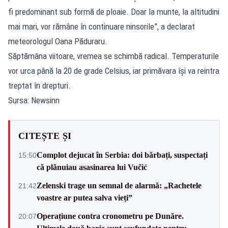
fi predominant sub formă de ploaie. Doar la munte, la altitudini
mai mari, vor rămâne în continuare ninsorile”, a declarat
meteorologul Oana Păduraru.
Săptămâna viitoare, vremea se schimbă radical. Temperaturile
vor urca până la 20 de grade Celsius, iar primăvara își va reintra
treptat în drepturi.
Sursa: Newsinn
CITEȘTE ȘI
Complot dejucat în Serbia: doi bărbați, suspectați
15:50
că plănuiau asasinarea lui Vučić
Zelenski trage un semnal de alarmă: „Rachetele
21:42
voastre ar putea salva vieți”
Operațiune contra cronometru pe Dunăre.
20:07