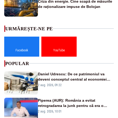
Criza din energie. Cine scapă de măsurile
de raționalizare impuse de Bolojan
URMĂREȘTE-NE PE
Facebook
YouTube
POPULAR
Daniel Udrescu: De ce patrimoniul va
deveni conceptul central al economiei
viitoare?
2 aug. 2026, 09:22
Piperea (AUR): România a evitat
retrogradarea la junk pentru că era o
catastrofă pentru bănci și fondurile de
2 aug. 2026, 10:01
pensii