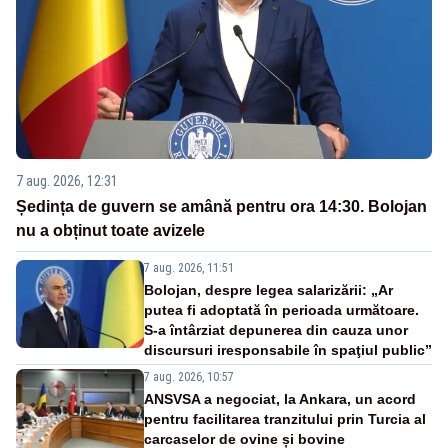
7 aug. 2026, 12:31
Ședința de guvern se amână pentru ora 14:30. Bolojan
nu a obținut toate avizele
7 aug. 2026, 11:51
Bolojan, despre legea salarizării: „Ar
putea fi adoptată în perioada următoare.
S-a întârziat depunerea din cauza unor
discursuri iresponsabile în spaţiul public”
7 aug. 2026, 10:57
ANSVSA a negociat, la Ankara, un acord
pentru facilitarea tranzitului prin Turcia al
carcaselor de ovine și bovine