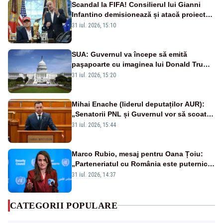
Scandal la FIFA! Consilierul lui Gianni
Infantino demisionează și atacă proiectul
privind investitorii străini
31 iul. 2026, 15:10
SUA: Guvernul va începe să emită
paşapoarte cu imaginea lui Donald Trump
începând cu 8 august
31 iul. 2026, 15:20
Mihai Enache (liderul deputaților AUR):
„Senatorii PNL și Guvernul vor să scoată
la vânzare bunuri publice pentru a stinge
31 iul. 2026, 15:44
datoriile pentru vaccinurile Pfizer!”
Marco Rubio, mesaj pentru Oana Țoiu:
„Parteneriatul cu România este puternic
și prețuit”
31 iul. 2026, 14:37
CATEGORII POPULARE