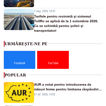
7 aug. 2026, 10:01
Tarifele pentru rovinietă și sistemul
TollRo se aplică de la 1 octombrie 2026.
Ce se schimbă pentru șoferi și
transportatori
URMĂREȘTE-NE PE
Facebook
YouTube
POPULAR
AUR a votat pentru introducerea de
măsuri ferme pentru limitarea răspândirii
virusului pestei porcine africane
31 iul. 2026, 14:55