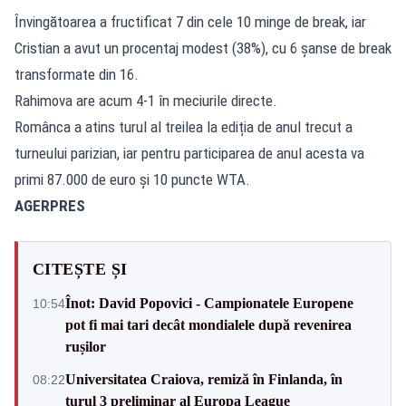
Învingătoarea a fructificat 7 din cele 10 minge de break, iar
Cristian a avut un procentaj modest (38%), cu 6 șanse de break
transformate din 16.
Rahimova are acum 4-1 în meciurile directe.
Românca a atins turul al treilea la ediția de anul trecut a
turneului parizian, iar pentru participarea de anul acesta va
primi 87.000 de euro și 10 puncte WTA.
AGERPRES
CITEȘTE ȘI
Înot: David Popovici - Campionatele Europene
10:54
pot fi mai tari decât mondialele după revenirea
rușilor
Universitatea Craiova, remiză în Finlanda, în
08:22
turul 3 preliminar al Europa League