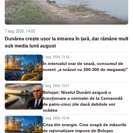
7 aug. 2026, 14:03
Dunărea crește ușor la intrarea în țară, dar rămâne mult
sub media lunii august
7 aug. 2026, 13:02
În intervalul orar de seară, consumul de
curent „a scăzut cu 200-300 de megawați”
7 aug. 2026, 10:51
Bolojan: Nivelul Dunării asigură o
funcționare a centralei de la Cernavodă
de patru-cinci zile dacă debitele vor
scădea
7 aug. 2026, 10:43
Criza din energie. Cine scapă de măsurile
de raționalizare impuse de Bolojan