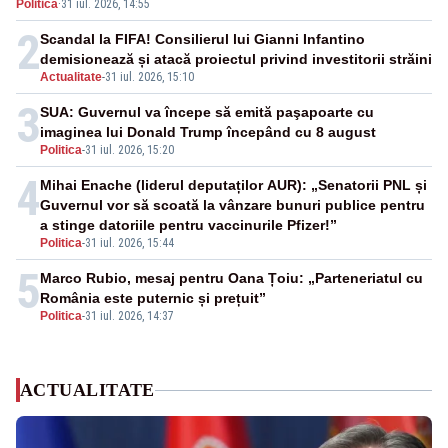
Politica
·
31 iul. 2026, 14:55
africane
2
Scandal la FIFA! Consilierul lui Gianni Infantino
demisionează și atacă proiectul privind investitorii străini
Actualitate
-
31 iul. 2026, 15:10
3
SUA: Guvernul va începe să emită paşapoarte cu
imaginea lui Donald Trump începând cu 8 august
Politica
-
31 iul. 2026, 15:20
4
Mihai Enache (liderul deputaților AUR): „Senatorii PNL și
Guvernul vor să scoată la vânzare bunuri publice pentru
a stinge datoriile pentru vaccinurile Pfizer!”
Politica
-
31 iul. 2026, 15:44
5
Marco Rubio, mesaj pentru Oana Țoiu: „Parteneriatul cu
România este puternic și prețuit”
Politica
-
31 iul. 2026, 14:37
ACTUALITATE