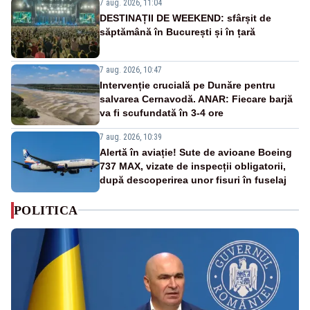
7 aug. 2026, 11:04
DESTINAȚII DE WEEKEND: sfârșit de
săptămână în București și în țară
7 aug. 2026, 10:47
Intervenție crucială pe Dunăre pentru
salvarea Cernavodă. ANAR: Fiecare barjă
va fi scufundată în 3-4 ore
7 aug. 2026, 10:39
Alertă în aviație! Sute de avioane Boeing
737 MAX, vizate de inspecții obligatorii,
după descoperirea unor fisuri în fuselaj
POLITICA