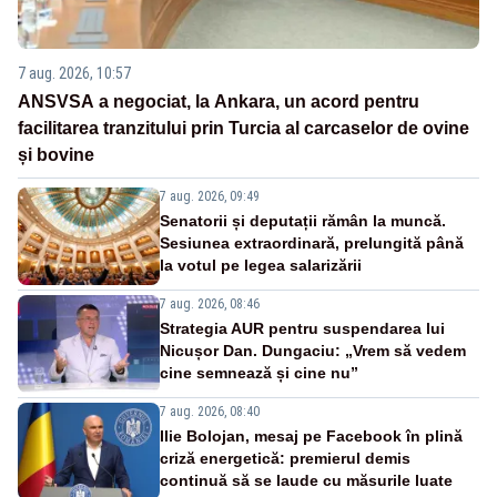
7 aug. 2026, 10:57
ANSVSA a negociat, la Ankara, un acord pentru
facilitarea tranzitului prin Turcia al carcaselor de ovine
și bovine
7 aug. 2026, 09:49
Senatorii și deputații rămân la muncă.
Sesiunea extraordinară, prelungită până
la votul pe legea salarizării
7 aug. 2026, 08:46
Strategia AUR pentru suspendarea lui
Nicușor Dan. Dungaciu: „Vrem să vedem
cine semnează și cine nu”
7 aug. 2026, 08:40
Ilie Bolojan, mesaj pe Facebook în plină
criză energetică: premierul demis
continuă să se laude cu măsurile luate