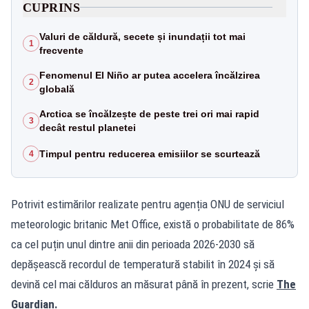
CUPRINS
Valuri de căldură, secete și inundații tot mai
1
frecvente
Fenomenul El Niño ar putea accelera încălzirea
2
globală
Arctica se încălzește de peste trei ori mai rapid
3
decât restul planetei
Timpul pentru reducerea emisiilor se scurtează
4
Potrivit estimărilor realizate pentru agenția ONU de serviciul
meteorologic britanic Met Office, există o probabilitate de 86%
ca cel puțin unul dintre anii din perioada 2026-2030 să
depășească recordul de temperatură stabilit în 2024 și să
devină cel mai călduros an măsurat până în prezent, scrie
The
Guardian.