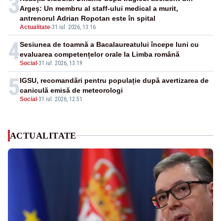
3
Argeș: Un membru al staff-ului medical a murit,
antrenorul Adrian Ropotan este în spital
Actualitate
-
31 iul. 2026, 13:16
4
Sesiunea de toamnă a Bacalaureatului începe luni cu
evaluarea competențelor orale la Limba română
Social
-
31 iul. 2026, 13:19
5
IGSU, recomandări pentru populație după avertizarea de
caniculă emisă de meteorologi
Social
-
31 iul. 2026, 12:51
ACTUALITATE