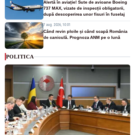
Alertă în aviație! Sute de avioane Boeing
737 MAX, vizate de inspecții obligatorii,
după descoperirea unor fisuri în fuselaj
7 aug. 2026, 10:01
Când revin ploile și când scapă România
de caniculă. Prognoza ANM pe o lună
POLITICA