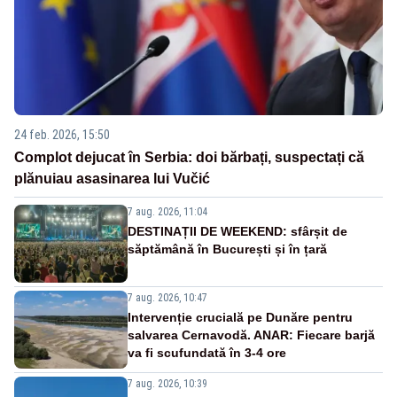
24 feb. 2026, 15:50
Complot dejucat în Serbia: doi bărbați, suspectați că
plănuiau asasinarea lui Vučić
7 aug. 2026, 11:04
DESTINAȚII DE WEEKEND: sfârșit de
săptămână în București și în țară
7 aug. 2026, 10:47
Intervenție crucială pe Dunăre pentru
salvarea Cernavodă. ANAR: Fiecare barjă
va fi scufundată în 3-4 ore
7 aug. 2026, 10:39