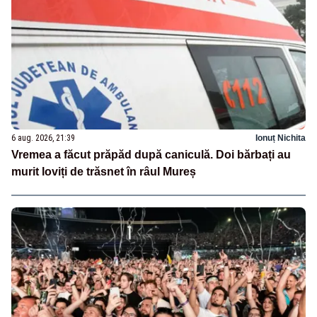
6 aug. 2026, 21:39
Ionuț Nichita
Vremea a făcut prăpăd după caniculă. Doi bărbați au
murit loviți de trăsnet în râul Mureș