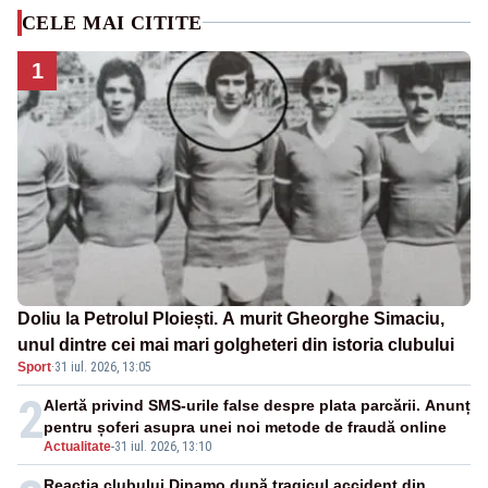
CELE MAI CITITE
1
Doliu la Petrolul Ploiești. A murit Gheorghe Simaciu,
unul dintre cei mai mari golgheteri din istoria clubului
Sport
·
31 iul. 2026, 13:05
2
Alertă privind SMS-urile false despre plata parcării. Anunț
pentru șoferi asupra unei noi metode de fraudă online
Actualitate
-
31 iul. 2026, 13:10
Reacția clubului Dinamo după tragicul accident din