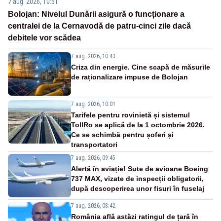
7 aug. 2026, 10:51
Bolojan: Nivelul Dunării asigură o funcționare a
centralei de la Cernavodă de patru-cinci zile dacă
debitele vor scădea
7 aug. 2026, 10:43
Criza din energie. Cine scapă de măsurile
de raționalizare impuse de Bolojan
7 aug. 2026, 10:01
Tarifele pentru rovinietă și sistemul
TollRo se aplică de la 1 octombrie 2026.
Ce se schimbă pentru șoferi și
transportatori
7 aug. 2026, 09:45
Alertă în aviație! Sute de avioane Boeing
737 MAX, vizate de inspecții obligatorii,
după descoperirea unor fisuri în fuselaj
7 aug. 2026, 08:42
România află astăzi ratingul de țară în