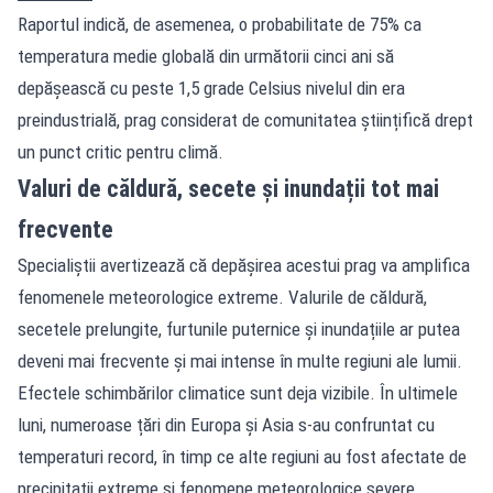
Raportul indică, de asemenea, o probabilitate de 75% ca
temperatura medie globală din următorii cinci ani să
depășească cu peste 1,5 grade Celsius nivelul din era
preindustrială, prag considerat de comunitatea științifică drept
un punct critic pentru climă.
Valuri de căldură, secete și inundații tot mai
frecvente
Specialiștii avertizează că depășirea acestui prag va amplifica
fenomenele meteorologice extreme. Valurile de căldură,
secetele prelungite, furtunile puternice și inundațiile ar putea
deveni mai frecvente și mai intense în multe regiuni ale lumii.
Efectele schimbărilor climatice sunt deja vizibile. În ultimele
luni, numeroase țări din Europa și Asia s-au confruntat cu
temperaturi record, în timp ce alte regiuni au fost afectate de
precipitații extreme și fenomene meteorologice severe.