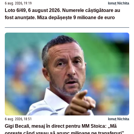
6 aug. 2026, 19:19
Ionuț Nichita
Loto 6/49, 6 august 2026. Numerele câștigătoare au
fost anunțate. Miza depășește 9 milioane de euro
6 aug. 2026, 18:51
Ionuț Nichita
Gigi Becali, mesaj în direct pentru MM Stoica: „Mă
oprește când vreau să arunc milioane pe transferuri”