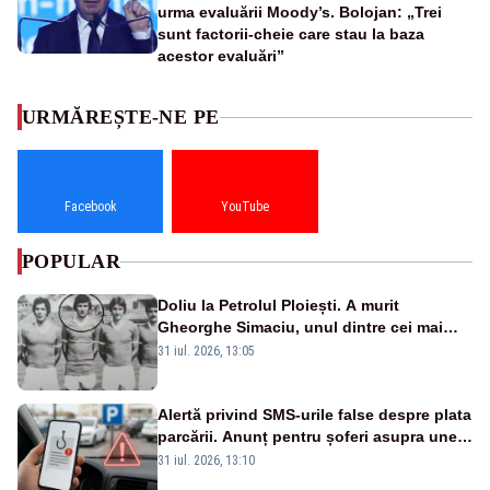
urma evaluării Moody’s. Bolojan: „Trei
sunt factorii-cheie care stau la baza
acestor evaluări”
URMĂREȘTE-NE PE
Facebook
YouTube
POPULAR
Doliu la Petrolul Ploiești. A murit
Gheorghe Simaciu, unul dintre cei mai
mari golgheteri din istoria clubului
31 iul. 2026, 13:05
Alertă privind SMS-urile false despre plata
parcării. Anunț pentru șoferi asupra unei
noi metode de fraudă online
31 iul. 2026, 13:10