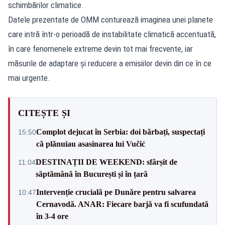
schimbărilor climatice.
Datele prezentate de OMM conturează imaginea unei planete
care intră într-o perioadă de instabilitate climatică accentuată,
în care fenomenele extreme devin tot mai frecvente, iar
măsurile de adaptare și reducere a emisiilor devin din ce în ce
mai urgente.
CITEȘTE ȘI
Complot dejucat în Serbia: doi bărbați, suspectați
15:50
că plănuiau asasinarea lui Vučić
DESTINAȚII DE WEEKEND: sfârșit de
11:04
săptămână în București și în țară
Intervenție crucială pe Dunăre pentru salvarea
10:47
Cernavodă. ANAR: Fiecare barjă va fi scufundată
în 3-4 ore