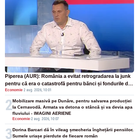
Piperea (AUR): România a evitat retrogradarea la junk
pentru că era o catastrofă pentru bănci și fondurile de
Economie
·
2 aug. 2026, 10:01
pensii
2
Mobilizare masivă pe Dunăre, pentru salvarea producției
la Cernavodă. Armata va detona o stâncă și va devia apa
fluviului - IMAGINI AERIENE
Economie
-
2 aug. 2026, 10:07
3
Dorina Barcari dă în vileag șmecheria înghețării pensiilor.
Sumele uriașe pierdute de fiecare român