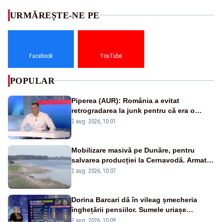
URMĂREȘTE-NE PE
Facebook
YouTube
POPULAR
Piperea (AUR): România a evitat
retrogradarea la junk pentru că era o
catastrofă pentru bănci și fondurile de
2 aug. 2026, 10:01
pensii
Mobilizare masivă pe Dunăre, pentru
salvarea producției la Cernavodă. Armata
va detona o stâncă și va devia apa
2 aug. 2026, 10:07
fluviului - IMAGINI AERIENE
Dorina Barcari dă în vileag șmecheria
înghețării pensiilor. Sumele uriașe
pierdute de fiecare român
2 aug. 2026, 10:09