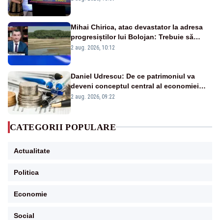
Mihai Chirica, atac devastator la adresa
progresiștilor lui Bolojan: Trebuie să
protejăm și natura, dar nu șținem omaneii
2 aug. 2026, 10:12
în stare permanentă de alertă
Daniel Udrescu: De ce patrimoniul va
deveni conceptul central al economiei
viitoare?
2 aug. 2026, 09:22
CATEGORII POPULARE
Actualitate
Politica
Economie
Social