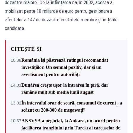
dezastre majore. De la înființarea sa, în 2002, acesta a
mobilizat peste 10 miliarde de euro pentru gestionarea
efectelor a 147 de dezastre în statele membre și în țările
candidate.
CITEȘTE ȘI
România își păstrează ratingul recomandat
10:38
investițiilor. Un semnal pozitiv, dar și un
avertisment pentru autorități
Dunărea crește ușor la intrarea în țară, dar
14:03
rămâne mult sub media lunii august
În intervalul orar de seară, consumul de curent „a
13:02
scăzut cu 200-300 de megawați”
ANSVSA a negociat, la Ankara, un acord pentru
10:57
facilitarea tranzitului prin Turcia al carcaselor de