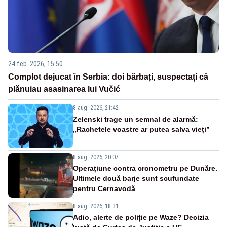
24 feb. 2026, 15:50
Complot dejucat în Serbia: doi bărbați, suspectați că
plănuiau asasinarea lui Vučić
8 aug. 2026, 21:42
Zelenski trage un semnal de alarmă:
„Rachetele voastre ar putea salva vieți”
8 aug. 2026, 20:07
Operațiune contra cronometru pe Dunăre.
Ultimele două barje sunt scufundate
pentru Cernavodă
8 aug. 2026, 18:31
Adio, alerte de poliție pe Waze? Decizia