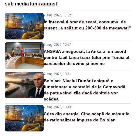
sub media lunii august
7 aug. 2026, 13:02
În intervalul orar de seară, consumul de
curent „a scăzut cu 200-300 de megawați”
7 aug. 2026, 10:57
ANSVSA a negociat, la Ankara, un acord
pentru facilitarea tranzitului prin Turcia al
carcaselor de ovine și bovine
7 aug. 2026, 10:51
Bolojan: Nivelul Dunării asigură o
funcționare a centralei de la Cernavodă
de patru-cinci zile dacă debitele vor
scădea
7 aug. 2026, 10:43
Criza din energie. Cine scapă de măsurile
de raționalizare impuse de Bolojan