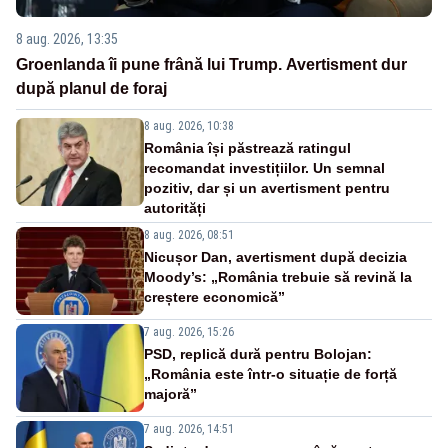
8 aug. 2026, 13:35
Groenlanda îi pune frână lui Trump. Avertisment dur
după planul de foraj
8 aug. 2026, 10:38
România își păstrează ratingul
recomandat investițiilor. Un semnal
pozitiv, dar și un avertisment pentru
autorități
8 aug. 2026, 08:51
Nicușor Dan, avertisment după decizia
Moody’s: „România trebuie să revină la
creștere economică”
7 aug. 2026, 15:26
PSD, replică dură pentru Bolojan:
„România este într-o situație de forță
majoră”
7 aug. 2026, 14:51