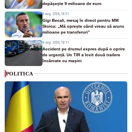
depășește 9 milioane de euro
6 aug. 2026, 18:51
Gigi Becali, mesaj în direct pentru MM
Stoica: „Mă oprește când vreau să arunc
milioane pe transferuri”
6 aug. 2026, 18:11
Accident pe drumul expres după o oprire
de urgență. Un TIR a lovit două trailere
încărcate cu mașini
POLITICA