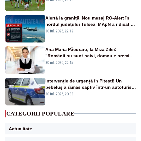
Alertă la graniță. Nou mesaj RO-Alert în
nordul județului Tulcea. MApN a ridicat de
la sol două avioane F-16
30 iul. 2026, 22:12
Ana Maria Păcuraru, la Miza Zilei:
”Românii nu sunt naivi, domnule premier
Bolojan”
30 iul. 2026, 22:15
Intervenție de urgență în Pitești! Un
bebeluș a rămas captiv într-un autoturism
din cauza unei defecțiuni
30 iul. 2026, 20:33
CATEGORII POPULARE
Actualitate