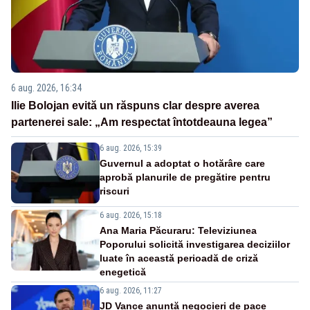
6 aug. 2026, 16:34
Ilie Bolojan evită un răspuns clar despre averea
partenerei sale: „Am respectat întotdeauna legea”
6 aug. 2026, 15:39
Guvernul a adoptat o hotărâre care
aprobă planurile de pregătire pentru
riscuri
6 aug. 2026, 15:18
Ana Maria Păcuraru: Televiziunea
Poporului solicită investigarea deciziilor
luate în această perioadă de criză
enegetică
6 aug. 2026, 11:27
JD Vance anunță negocieri de pace