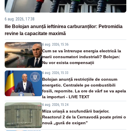
6 aug. 2026, 17:38
Ilie Bolojan anunță ieftinirea carburanților: Petromidia
revine la capacitate maximă
6 aug. 2026, 15:36
Cum se va întrerupe energia electrică la
marii consumatori industriali? Bolojan:
Nu vor exista compensații
6 aug. 2026, 15:33
Bolojan anunță restricțiile de consum
energetic. Centralele pe combustibili
fosili, repornite. La ore de vârf se va apela
la importuri - LIVE TEXT
6 aug. 2026, 15:24
Miza uriașă a scufundării barjelor.
Reactorul 2 de la Cernavodă poate primi o
nouă „gură de oxigen”