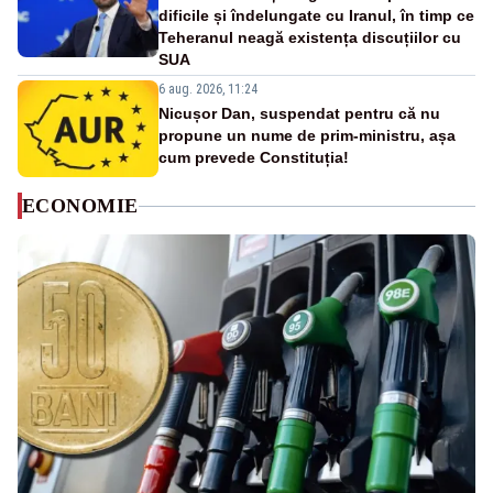
dificile și îndelungate cu Iranul, în timp ce
Teheranul neagă existența discuțiilor cu
SUA
6 aug. 2026, 11:24
Nicușor Dan, suspendat pentru că nu
propune un nume de prim-ministru, așa
cum prevede Constituția!
ECONOMIE