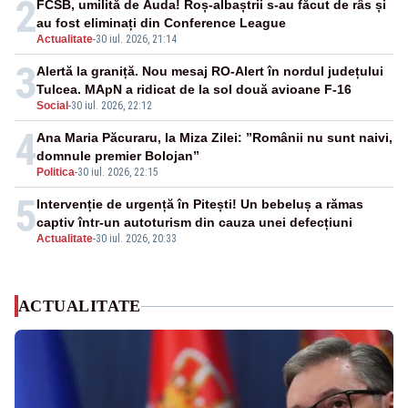
2
FCSB, umilită de Auda! Roș-albaștrii s-au făcut de râs și
au fost eliminați din Conference League
Actualitate
-
30 iul. 2026, 21:14
3
Alertă la graniță. Nou mesaj RO-Alert în nordul județului
Tulcea. MApN a ridicat de la sol două avioane F-16
Social
-
30 iul. 2026, 22:12
4
Ana Maria Păcuraru, la Miza Zilei: ”Românii nu sunt naivi,
domnule premier Bolojan”
Politica
-
30 iul. 2026, 22:15
5
Intervenție de urgență în Pitești! Un bebeluș a rămas
captiv într-un autoturism din cauza unei defecțiuni
Actualitate
-
30 iul. 2026, 20:33
ACTUALITATE