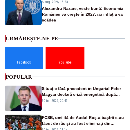
6 aug. 2026, 15:23
Alexandru Nazare, veste bună: Economia
României va crește în 2027, iar inflația va
scădea
URMĂREȘTE-NE PE
Facebook
YouTube
POPULAR
Situație fără precedent în Ungaria! Peter
Magyar declară criză energetică după
oprirea centralei de la Paks
30 iul. 2026, 20:45
FCSB, umilită de Auda! Roș-albaștrii s-au
făcut de râs și au fost eliminați din
Conference League
30 iul. 2026, 21:14