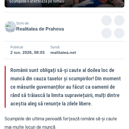
Scumpirile îi afectează pe români
Scris de
Realitatea de Prahova
Publicat
Sursă
2 iun. 2026, 08:03
realitatea.net
Românii sunt obligați să-și caute al doilea loc de
muncă din cauza taxelor și scumpirilor! Din moment
ce măsurile guvernanților au făcut ca oamenii de
rând să trăiască la limita supraviețuirii, mulți dintre
aceștia aleg să renunțe la zilele libere.
Scumpirile din ultima perioadă forţează românii să-şi caute
mai multe locuri de muncă.