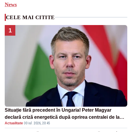
News
CELE MAI CITITE
1
Situație fără precedent în Ungaria! Peter Magyar
declară criză energetică după oprirea centralei de la
Actualitate
·
30 iul. 2026, 20:45
Paks