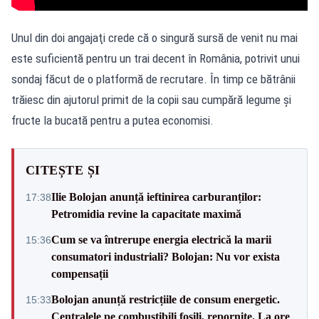
Unul din doi angajaţi crede că o singură sursă de venit nu mai
este suficientă pentru un trai decent în România, potrivit unui
sondaj făcut de o platformă de recrutare. În timp ce bătrânii
trăiesc din ajutorul primit de la copii sau cumpără legume și
fructe la bucată pentru a putea economisi.
CITEȘTE ȘI
Ilie Bolojan anunță ieftinirea carburanților:
17:38
Petromidia revine la capacitate maximă
Cum se va întrerupe energia electrică la marii
15:36
consumatori industriali? Bolojan: Nu vor exista
compensații
Bolojan anunță restricțiile de consum energetic.
15:33
Centralele pe combustibili fosili, repornite. La ore