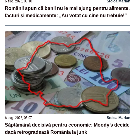
6 aug. 2026, 08:10
Stoica Marian
Românii spun că banii nu le mai ajung pentru alimente,
facturi și medicamente: „Au votat cu cine nu trebuie!”
6 aug. 2026, 08:07
Stoica Marian
Săptămână decisivă pentru economie: Moody’s decide
dacă retrogradează România la junk