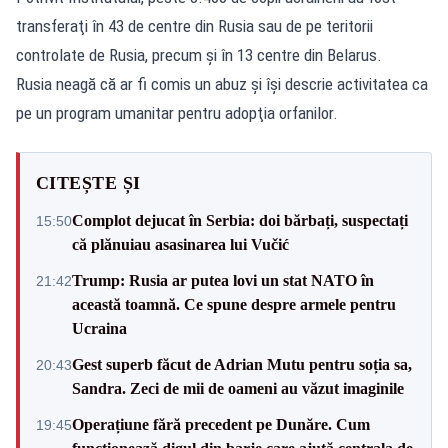
transferaţi în 43 de centre din Rusia sau de pe teritorii
controlate de Rusia, precum şi în 13 centre din Belarus.
Rusia neagă că ar fi comis un abuz şi îşi descrie activitatea ca
pe un program umanitar pentru adopţia orfanilor.
CITEȘTE ȘI
Complot dejucat în Serbia: doi bărbați, suspectați
15:50
că plănuiau asasinarea lui Vučić
Trump: Rusia ar putea lovi un stat NATO în
21:42
această toamnă. Ce spune despre armele pentru
Ucraina
Gest superb făcut de Adrian Mutu pentru soția sa,
20:43
Sandra. Zeci de mii de oameni au văzut imaginile
Operațiune fără precedent pe Dunăre. Cum
19:45