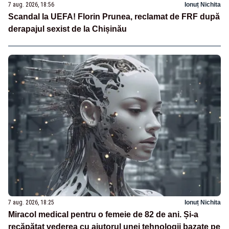
7 aug. 2026, 18:56
Ionuț Nichita
Scandal la UEFA! Florin Prunea, reclamat de FRF după
derapajul sexist de la Chișinău
7 aug. 2026, 18:25
Ionuț Nichita
Miracol medical pentru o femeie de 82 de ani. Și-a
recăpătat vederea cu ajutorul unei tehnologii bazate pe