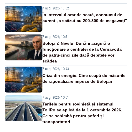
7 aug. 2026, 13:02
În intervalul orar de seară, consumul de
curent „a scăzut cu 200-300 de megawați”
7 aug. 2026, 10:51
Bolojan: Nivelul Dunării asigură o
funcționare a centralei de la Cernavodă
de patru-cinci zile dacă debitele vor
scădea
7 aug. 2026, 10:43
Criza din energie. Cine scapă de măsurile
de raționalizare impuse de Bolojan
7 aug. 2026, 10:01
Tarifele pentru rovinietă și sistemul
TollRo se aplică de la 1 octombrie 2026.
Ce se schimbă pentru șoferi și
transportatori