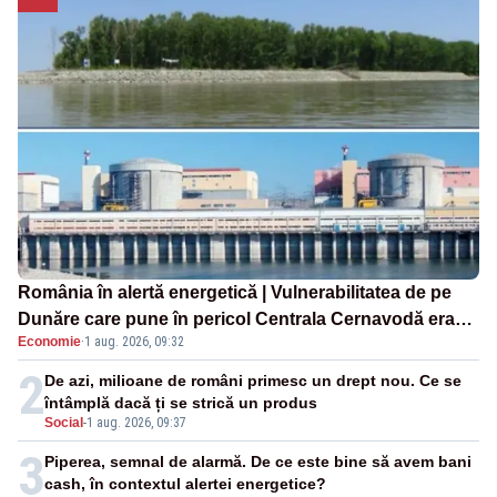
România în alertă energetică | Vulnerabilitatea de pe
Dunăre care pune în pericol Centrala Cernavodă era
Economie
·
1 aug. 2026, 09:32
cunoscută de pe vremea lui Ceaușescu
2
De azi, milioane de români primesc un drept nou. Ce se
întâmplă dacă ți se strică un produs
Social
-
1 aug. 2026, 09:37
3
Piperea, semnal de alarmă. De ce este bine să avem bani
cash, în contextul alertei energetice?