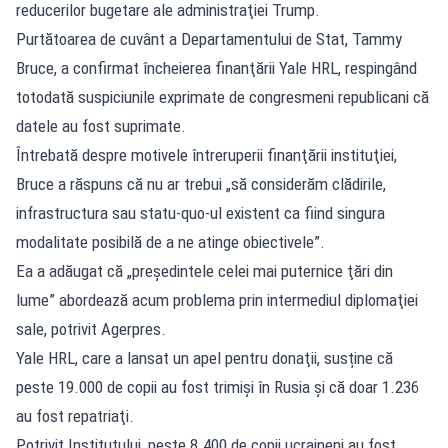
reducerilor bugetare ale administraţiei Trump.
Purtătoarea de cuvânt a Departamentului de Stat, Tammy
Bruce, a confirmat încheierea finanţării Yale HRL, respingând
totodată suspiciunile exprimate de congresmeni republicani că
datele au fost suprimate.
Întrebată despre motivele întreruperii finanţării instituţiei,
Bruce a răspuns că nu ar trebui „să considerăm clădirile,
infrastructura sau statu-quo-ul existent ca fiind singura
modalitate posibilă de a ne atinge obiectivele”.
Ea a adăugat că „preşedintele celei mai puternice ţări din
lume” abordează acum problema prin intermediul diplomaţiei
sale, potrivit Agerpres.
Yale HRL, care a lansat un apel pentru donaţii, susține că
peste 19.000 de copii au fost trimişi în Rusia şi că doar 1.236
au fost repatriaţi.
Potrivit Institutului, peste 8.400 de copii ucraineni au fost