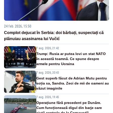
24 feb. 2026, 15:50
Complot dejucat în Serbia: doi bărbați, suspectați că
plănuiau asasinarea lui Vučić
7 aug. 2026, 21:42
Trump: Rusia ar putea lovi un stat NATO
în această toamnă. Ce spune despre
armele pentru Ucraina
7 aug. 2026, 20:43
Gest superb făcut de Adrian Mutu pentru
soția sa, Sandra. Zeci de mii de oameni au
văzut imaginile
7 aug. 2026, 19:45
Operațiune fără precedent pe Dunăre.
Cum funcționează digul din barje care
ajută centrala de la Cernavodă