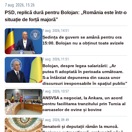
7 aug. 2026, 15:26
PSD, replică dură pentru Bolojan: „România este într-o
situație de forță majoră”
7 aug. 2026, 14:51
Ședința de guvern se amână pentru ora
15:00. Bolojan nu a obținut toate avizele
7 aug. 2026, 11:51
Bolojan, despre legea salarizării: „Ar
putea fi adoptată în perioada următoare.
S-a întârziat depunerea din cauza unor
discursuri iresponsabile în spaţiul public”
7 aug. 2026, 10:57
ANSVSA a negociat, la Ankara, un acord
pentru facilitarea tranzitului prin Turcia al
carcaselor de ovine și bovine
7 aug. 2026, 09:49
Senatorii și deputații rămân la muncă.