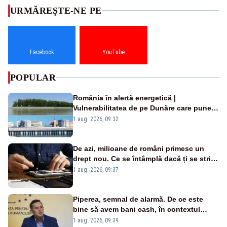
URMĂREȘTE-NE PE
Facebook
YouTube
POPULAR
România în alertă energetică |
Vulnerabilitatea de pe Dunăre care pune
în pericol Centrala Cernavodă era
1 aug. 2026, 09:32
cunoscută de pe vremea lui Ceaușescu
De azi, milioane de români primesc un
drept nou. Ce se întâmplă dacă ți se strică
un produs
1 aug. 2026, 09:37
Piperea, semnal de alarmă. De ce este
bine să avem bani cash, în contextul
alertei energetice?
1 aug. 2026, 09:39