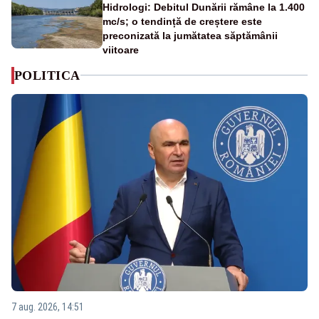
Hidrologi: Debitul Dunării rămâne la 1.400
mc/s; o tendință de creștere este
preconizată la jumătatea săptămânii
viitoare
POLITICA
7 aug. 2026, 14:51