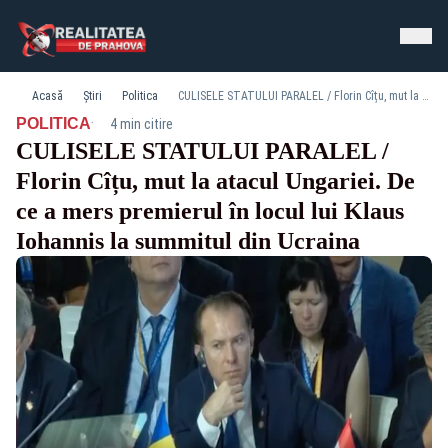
Acasă
Știri
Politica
CULISELE STATULUI PARALEL / Florin Cîțu, mut la atacul Ungariei. De ce a mers premierul în locul lui Klaus Iohannis la summitul din Ucraina
·
POLITICA
4 min citire
CULISELE STATULUI PARALEL /
Florin Cîțu, mut la atacul Ungariei. De
ce a mers premierul în locul lui Klaus
Iohannis la summitul din Ucraina