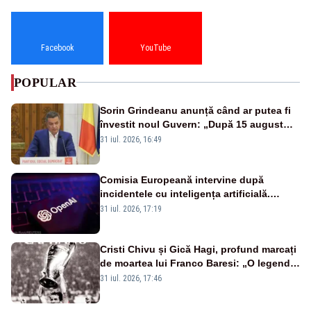
Facebook
YouTube
POPULAR
Sorin Grindeanu anunță când ar putea fi
învestit noul Guvern: „După 15 august
sunt șanse mai mari”
31 iul. 2026, 16:49
Comisia Europeană intervine după
incidentele cu inteligența artificială.
OpenAI și Anthropic, vizate
31 iul. 2026, 17:19
Cristi Chivu și Gică Hagi, profund marcați
de moartea lui Franco Baresi: „O legendă
a fotbalului mondial”
31 iul. 2026, 17:46