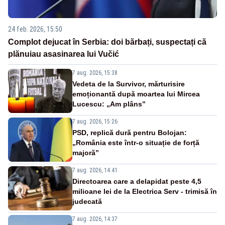
24 feb. 2026, 15:50
Complot dejucat în Serbia: doi bărbați, suspectați că
plănuiau asasinarea lui Vučić
7 aug. 2026, 15:38
Vedeta de la Survivor, mărturisire
emoționantă după moartea lui Mircea
Lucescu: „Am plâns”
7 aug. 2026, 15:26
PSD, replică dură pentru Bolojan:
„România este într-o situație de forță
majoră”
7 aug. 2026, 14:41
Directoarea care a delapidat peste 4,5
milioane lei de la Electrica Serv - trimisă în
judecată
7 aug. 2026, 14:37