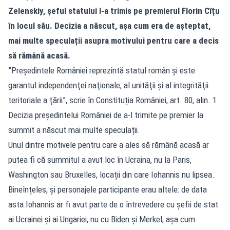
Zelenskiy, șeful statului l-a trimis pe premierul Florin Cîțu
în locul său. Decizia a născut, așa cum era de așteptat,
mai multe speculații asupra motivului pentru care a decis
să rămână acasă.
”Preşedintele României reprezintă statul român şi este
garantul independenţei naţionale, al unităţii şi al integrităţii
teritoriale a ţării”, scrie în Constituția României, art. 80, alin. 1.
Decizia președintelui României de a-l trimite pe premier la
summit a născut mai multe speculații.
Unul dintre motivele pentru care a ales să rămână acasă ar
putea fi că summitul a avut loc în Ucraina, nu la Paris,
Washington sau Bruxelles, locații din care Iohannis nu lipsea.
Bineînțeles, și personajele participante erau altele: de data
asta Iohannis ar fi avut parte de o întrevedere cu șefii de stat
ai Ucrainei și ai Ungariei, nu cu Biden și Merkel, așa cum