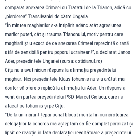
comparat anexarea Crimeei cu Tratatul de la Trianon, adică cu
„pierderea” Transilvaniei de către Ungaria.
”În mintea maghiarilor s-a întipărit adânc atât agresiunea
marilor puteri, cât şi trauma Trianonului, motiv pentru care
maghiarii știu exact de ce anexarea Crimeei reprezintă o rană
atât de sensibilă pentru poporul ucrainean!”, a declarat Janos
Ader, președintele Ungariei (sursa: cotidianul.ro)
Cîțu nu a avut niciun răspuns la afirmația președintelui
maghiar. Nici președintele Klaus Iohannis nu s-a arătat mai
doritor să ofere o replică la afirmația lui Ader. Un răspuns a
venit din partea președintelui PSD, Marcel Ciolacu, care i-a
atacat pe Iohannis și pe Cîțu.
”De la un mărunt țepar penal blocat mental în numărătoarea
delegaților la congres mă așteptam să fie complet paralizat și
lipsit de reacție în fața declarației revoltătoare a președintelui