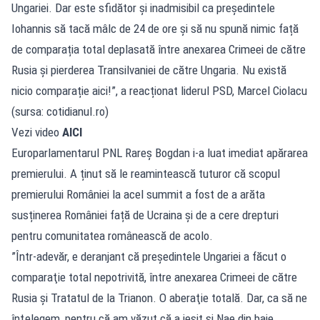
Ungariei. Dar este sfidător și inadmisibil ca președintele
Iohannis să tacă mâlc de 24 de ore și să nu spună nimic față
de comparația total deplasată între anexarea Crimeei de către
Rusia și pierderea Transilvaniei de către Ungaria. Nu există
nicio comparație aici!”, a reacționat liderul PSD, Marcel Ciolacu
(sursa: cotidianul.ro)
Vezi video
AICI
Europarlamentarul PNL Rareș Bogdan i-a luat imediat apărarea
premierului. A ținut să le reamintească tuturor că scopul
premierului României la acel summit a fost de a arăta
susținerea României față de Ucraina și de a cere drepturi
pentru comunitatea românească de acolo.
”Într-adevăr, e deranjant că preşedintele Ungariei a făcut o
comparaţie total nepotrivită, între anexarea Crimeei de către
Rusia şi Tratatul de la Trianon. O aberaţie totală. Dar, ca să ne
înţelegem, pentru că am văzut că a ieşit şi Nae din baie,