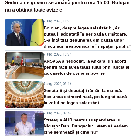
Ședința de guvern se amână pentru ora 15:00. Bolojan
nu a obținut toate avizele
7 aug. 2026, 11:51
Bolojan, despre legea salarizării: „Ar
putea fi adoptată în perioada următoare.
S-a întârziat depunerea din cauza unor
discursuri iresponsabile în spaţiul public”
7 aug. 2026, 10:57
ANSVSA a negociat, la Ankara, un acord
pentru facilitarea tranzitului prin Turcia al
carcaselor de ovine și bovine
7 aug. 2026, 09:49
Senatorii și deputații rămân la muncă.
Sesiunea extraordinară, prelungită până
la votul pe legea salarizării
7 aug. 2026, 08:46
Strategia AUR pentru suspendarea lui
Nicușor Dan. Dungaciu: „Vrem să vedem
cine semnează și cine nu”