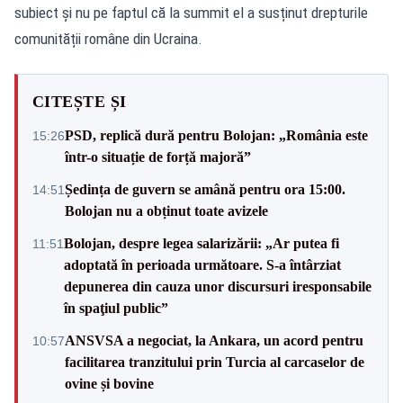
subiect și nu pe faptul că la summit el a susținut drepturile
comunității române din Ucraina.
CITEȘTE ȘI
PSD, replică dură pentru Bolojan: „România este
15:26
într-o situație de forță majoră”
Ședința de guvern se amână pentru ora 15:00.
14:51
Bolojan nu a obținut toate avizele
Bolojan, despre legea salarizării: „Ar putea fi
11:51
adoptată în perioada următoare. S-a întârziat
depunerea din cauza unor discursuri iresponsabile
în spaţiul public”
ANSVSA a negociat, la Ankara, un acord pentru
10:57
facilitarea tranzitului prin Turcia al carcaselor de
ovine și bovine