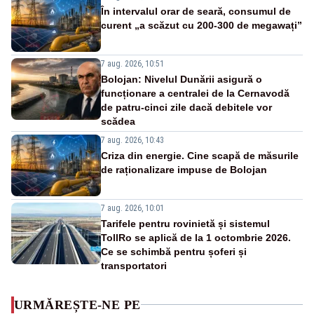
În intervalul orar de seară, consumul de
curent „a scăzut cu 200-300 de megawați”
7 aug. 2026, 10:51
Bolojan: Nivelul Dunării asigură o
funcționare a centralei de la Cernavodă
de patru-cinci zile dacă debitele vor
scădea
7 aug. 2026, 10:43
Criza din energie. Cine scapă de măsurile
de raționalizare impuse de Bolojan
7 aug. 2026, 10:01
Tarifele pentru rovinietă și sistemul
TollRo se aplică de la 1 octombrie 2026.
Ce se schimbă pentru șoferi și
transportatori
URMĂREȘTE-NE PE