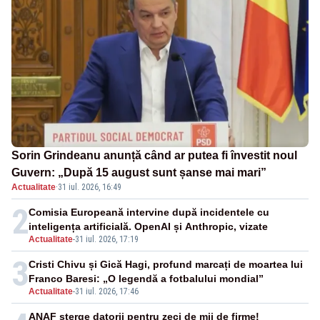
Sorin Grindeanu anunță când ar putea fi învestit noul
Guvern: „După 15 august sunt șanse mai mari”
Actualitate
·
31 iul. 2026, 16:49
2
Comisia Europeană intervine după incidentele cu
inteligența artificială. OpenAI și Anthropic, vizate
Actualitate
-
31 iul. 2026, 17:19
3
Cristi Chivu și Gică Hagi, profund marcați de moartea lui
Franco Baresi: „O legendă a fotbalului mondial”
Actualitate
-
31 iul. 2026, 17:46
ANAF șterge datorii pentru zeci de mii de firme!