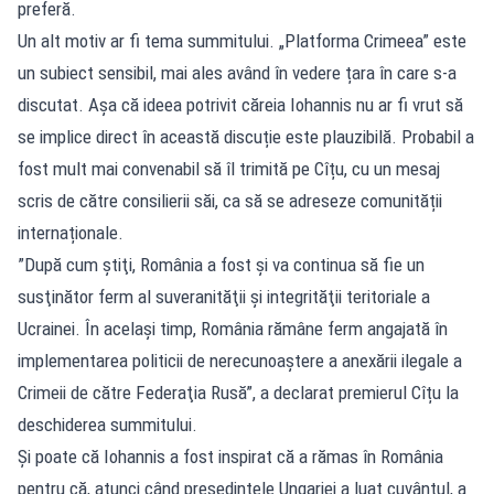
preferă.
Un alt motiv ar fi tema summitului. „Platforma Crimeea” este
un subiect sensibil, mai ales având în vedere țara în care s-a
discutat. Așa că ideea potrivit căreia Iohannis nu ar fi vrut să
se implice direct în această discuție este plauzibilă. Probabil a
fost mult mai convenabil să îl trimită pe Cîțu, cu un mesaj
scris de către consilierii săi, ca să se adreseze comunității
internaționale.
”După cum ştiţi, România a fost şi va continua să fie un
susţinător ferm al suveranităţii şi integrităţii teritoriale a
Ucrainei. În acelaşi timp, România rămâne ferm angajată în
implementarea politicii de nerecunoaştere a anexării ilegale a
Crimeii de către Federaţia Rusă”, a declarat premierul Cîțu la
deschiderea summitului.
Și poate că Iohannis a fost inspirat că a rămas în România
pentru că, atunci când președintele Ungariei a luat cuvântul, a