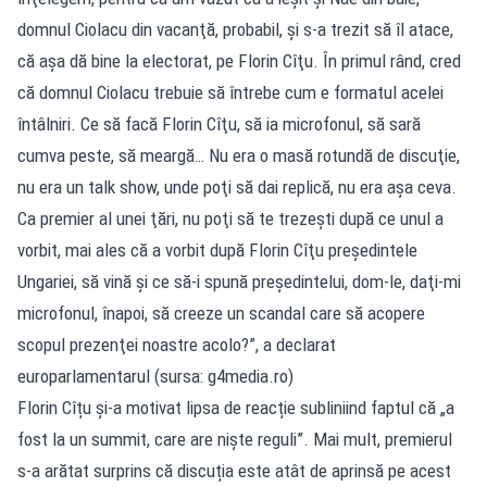
domnul Ciolacu din vacanţă, probabil, şi s-a trezit să îl atace,
că aşa dă bine la electorat, pe Florin Cîţu. În primul rând, cred
că domnul Ciolacu trebuie să întrebe cum e formatul acelei
întâlniri. Ce să facă Florin Cîţu, să ia microfonul, să sară
cumva peste, să meargă… Nu era o masă rotundă de discuţie,
nu era un talk show, unde poţi să dai replică, nu era aşa ceva.
Ca premier al unei ţări, nu poţi să te trezeşti după ce unul a
vorbit, mai ales că a vorbit după Florin Cîţu preşedintele
Ungariei, să vină şi ce să-i spună preşedintelui, dom-le, daţi-mi
microfonul, înapoi, să creeze un scandal care să acopere
scopul prezenţei noastre acolo?”, a declarat
europarlamentarul (sursa: g4media.ro)
Florin Cîțu și-a motivat lipsa de reacție subliniind faptul că „a
fost la un summit, care are niște reguli”. Mai mult, premierul
s-a arătat surprins că discuția este atât de aprinsă pe acest