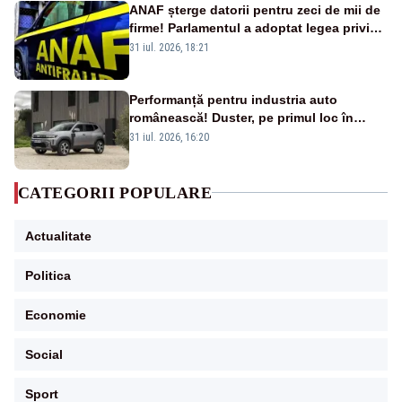
ANAF șterge datorii pentru zeci de mii de
firme! Parlamentul a adoptat legea privind
amnistia fiscală
31 iul. 2026, 18:21
Performanță pentru industria auto
românească! Duster, pe primul loc în
topul vânzărilor din Ucraina
31 iul. 2026, 16:20
CATEGORII POPULARE
Actualitate
Politica
Economie
Social
Sport