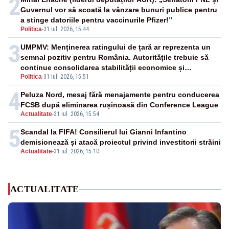
2
Guvernul vor să scoată la vânzare bunuri publice pentru
a stinge datoriile pentru vaccinurile Pfizer!”
Politica
-
31 iul. 2026, 15:44
3
UMPMV: Menținerea ratingului de țară ar reprezenta un
semnal pozitiv pentru România. Autoritățile trebuie să
continue consolidarea stabilității economice și
Politica
-
31 iul. 2026, 15:51
financiare
4
Peluza Nord, mesaj fără menajamente pentru conducerea
FCSB după eliminarea rușinoasă din Conference League
Actualitate
-
31 iul. 2026, 15:54
5
Scandal la FIFA! Consilierul lui Gianni Infantino
demisionează și atacă proiectul privind investitorii străini
Actualitate
-
31 iul. 2026, 15:10
ACTUALITATE