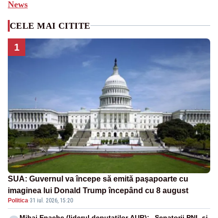
News
CELE MAI CITITE
1
SUA: Guvernul va începe să emită paşapoarte cu
imaginea lui Donald Trump începând cu 8 august
Politica
·
31 iul. 2026, 15:20
Mihai Enache (liderul deputaților AUR): „Senatorii PNL și