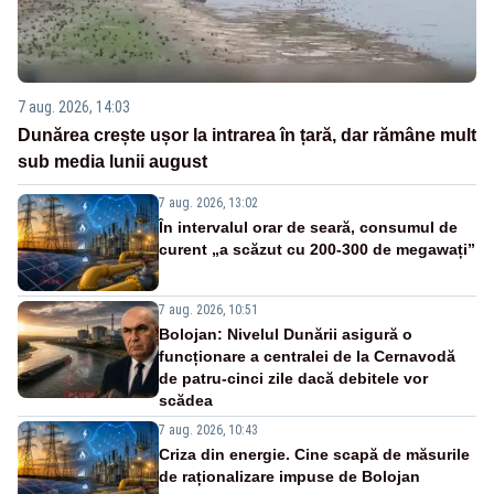
7 aug. 2026, 14:03
Dunărea crește ușor la intrarea în țară, dar rămâne mult
sub media lunii august
7 aug. 2026, 13:02
În intervalul orar de seară, consumul de
curent „a scăzut cu 200-300 de megawați”
7 aug. 2026, 10:51
Bolojan: Nivelul Dunării asigură o
funcționare a centralei de la Cernavodă
de patru-cinci zile dacă debitele vor
scădea
7 aug. 2026, 10:43
Criza din energie. Cine scapă de măsurile
de raționalizare impuse de Bolojan