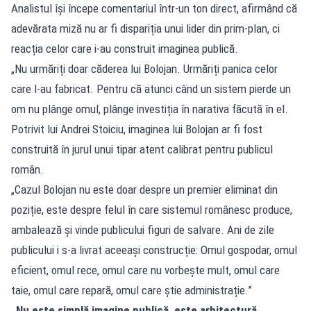
Analistul își începe comentariul într-un ton direct, afirmând că
adevărata miză nu ar fi dispariția unui lider din prim-plan, ci
reacția celor care i-au construit imaginea publică.
„Nu urmăriți doar căderea lui Bolojan. Urmăriți panica celor
care l-au fabricat. Pentru că atunci când un sistem pierde un
om nu plânge omul, plânge investiția în narativa făcută în el.
Potrivit lui Andrei Stoiciu, imaginea lui Bolojan ar fi fost
construită în jurul unui tipar atent calibrat pentru publicul
român.
„Cazul Bolojan nu este doar despre un premier eliminat din
poziție, este despre felul în care sistemul românesc produce,
ambalează și vinde publicului figuri de salvare. Ani de zile
publicului i s-a livrat aceeași construcție: Omul gospodar, omul
eficient, omul rece, omul care nu vorbește mult, omul care
taie, omul care repară, omul care știe administrație.”
„Nu este simplă imagine publică, este arhitectură