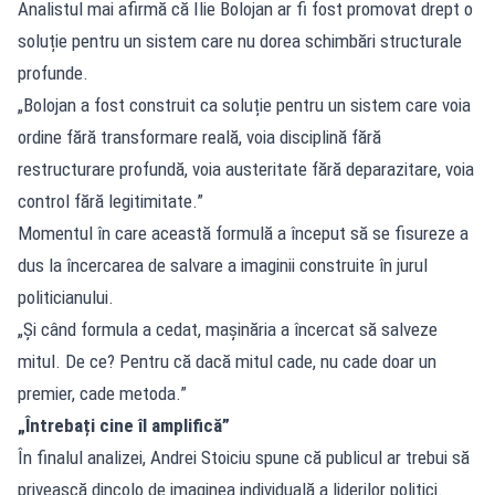
Analistul mai afirmă că Ilie Bolojan ar fi fost promovat drept o
soluție pentru un sistem care nu dorea schimbări structurale
profunde.
„Bolojan a fost construit ca soluție pentru un sistem care voia
ordine fără transformare reală, voia disciplină fără
restructurare profundă, voia austeritate fără deparazitare, voia
control fără legitimitate.”
Momentul în care această formulă a început să se fisureze a
dus la încercarea de salvare a imaginii construite în jurul
politicianului.
„Și când formula a cedat, mașinăria a încercat să salveze
mitul. De ce? Pentru că dacă mitul cade, nu cade doar un
premier, cade metoda.”
„Întrebați cine îl amplifică”
În finalul analizei, Andrei Stoiciu spune că publicul ar trebui să
privească dincolo de imaginea individuală a liderilor politici.