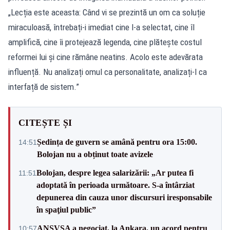
„Lecția este aceasta: Când vi se prezintă un om ca soluție
miraculoasă, întrebați-i imediat cine l-a selectat, cine îl
amplifică, cine îi protejează legenda, cine plătește costul
reformei lui și cine rămâne neatins. Acolo este adevărata
influență. Nu analizați omul ca personalitate, analizați-l ca
interfață de sistem.”
CITEȘTE ȘI
Ședința de guvern se amână pentru ora 15:00.
14:51
Bolojan nu a obținut toate avizele
Bolojan, despre legea salarizării: „Ar putea fi
11:51
adoptată în perioada următoare. S-a întârziat
depunerea din cauza unor discursuri iresponsabile
în spaţiul public”
ANSVSA a negociat, la Ankara, un acord pentru
10:57