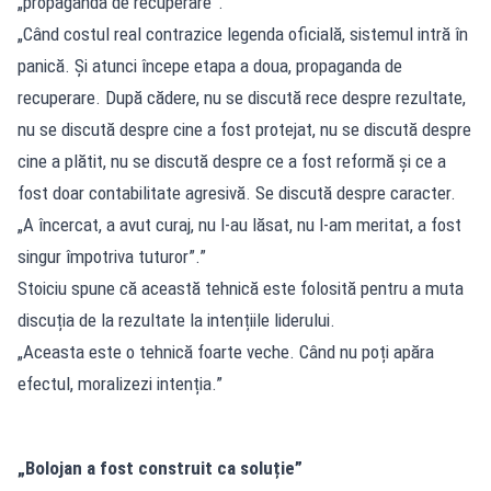
„propaganda de recuperare”.
„Când costul real contrazice legenda oficială, sistemul intră în
panică. Și atunci începe etapa a doua, propaganda de
recuperare. După cădere, nu se discută rece despre rezultate,
nu se discută despre cine a fost protejat, nu se discută despre
cine a plătit, nu se discută despre ce a fost reformă și ce a
fost doar contabilitate agresivă. Se discută despre caracter.
„A încercat, a avut curaj, nu l-au lăsat, nu l-am meritat, a fost
singur împotriva tuturor”.”
Stoiciu spune că această tehnică este folosită pentru a muta
discuția de la rezultate la intențiile liderului.
„Aceasta este o tehnică foarte veche. Când nu poți apăra
efectul, moralizezi intenția.”
„Bolojan a fost construit ca soluție”