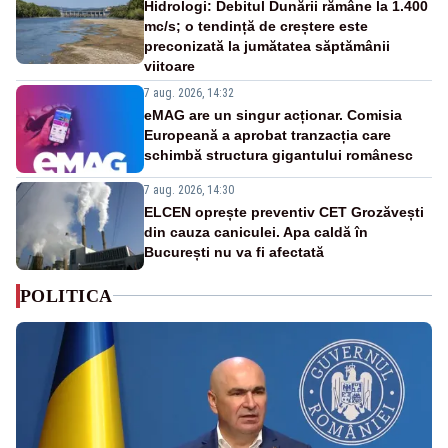
Hidrologi: Debitul Dunării rămâne la 1.400
mc/s; o tendință de creștere este
preconizată la jumătatea săptămânii
viitoare
7 aug. 2026, 14:32
eMAG are un singur acționar. Comisia
Europeană a aprobat tranzacția care
schimbă structura gigantului românesc
7 aug. 2026, 14:30
ELCEN oprește preventiv CET Grozăvești
din cauza caniculei. Apa caldă în
București nu va fi afectată
POLITICA