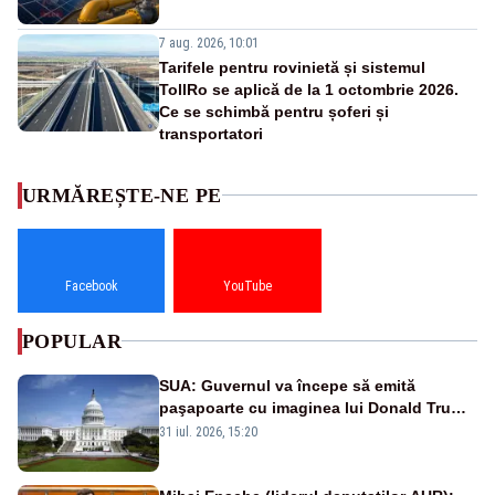
7 aug. 2026, 10:01
Tarifele pentru rovinietă și sistemul
TollRo se aplică de la 1 octombrie 2026.
Ce se schimbă pentru șoferi și
transportatori
URMĂREȘTE-NE PE
Facebook
YouTube
POPULAR
SUA: Guvernul va începe să emită
paşapoarte cu imaginea lui Donald Trump
începând cu 8 august
31 iul. 2026, 15:20