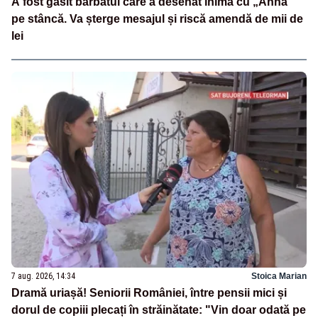
A fost găsit bărbatul care a desenat inima cu „Anna”
pe stâncă. Va șterge mesajul și riscă amendă de mii de
lei
7 aug. 2026, 14:34
Stoica Marian
Dramă uriașă! Seniorii României, între pensii mici și
dorul de copiii plecați în străinătate: "Vin doar odată pe