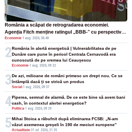
România a scăpat de retrogradarea economiei.
Agenția Fitch menține ratingul „BBB-” cu perspectivă
Economie
·
1 aug. 2026, 06:48
negativă
2
România în alertă energetică | Vulnerabilitatea de pe
Dunăre care pune în pericol Centrala Cernavodă era
cunoscută de pe vremea lui Ceaușescu
Economie
-
1 aug. 2026, 09:32
3
De azi, milioane de români primesc un drept nou. Ce se
întâmplă dacă ți se strică un produs
Social
-
1 aug. 2026, 09:37
4
Piperea, semnal de alarmă. De ce este bine să avem bani
cash, în contextul alertei energetice?
Politica
-
1 aug. 2026, 09:39
5
Mihai Stoica a răbufnit după eliminarea FCSB: „N-am
văzut asemenea greșeli în 190 de meciuri europene”
Actualitate
-
31 iul. 2026, 21:35