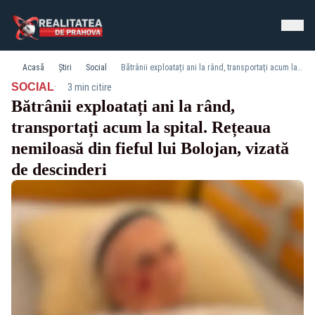
Acasă
Știri
Social
Bătrânii exploatați ani la rând, transportați acum la spital. Rețeaua nemiloasă din fieful lui Bolojan, vizată de descinderi
·
SOCIAL
3 min citire
Bătrânii exploatați ani la rând,
transportați acum la spital. Rețeaua
nemiloasă din fieful lui Bolojan, vizată
de descinderi