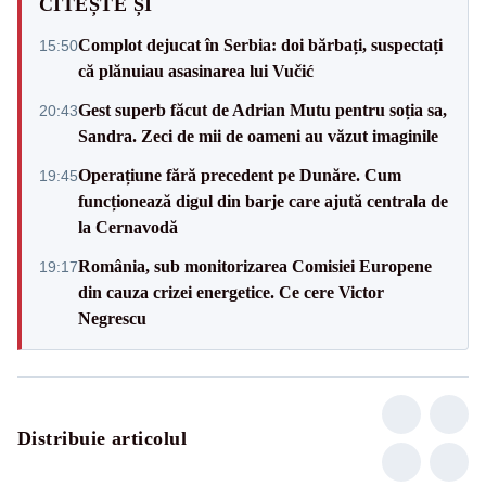
CITEȘTE ȘI
Complot dejucat în Serbia: doi bărbați, suspectați
15:50
că plănuiau asasinarea lui Vučić
Gest superb făcut de Adrian Mutu pentru soția sa,
20:43
Sandra. Zeci de mii de oameni au văzut imaginile
Operațiune fără precedent pe Dunăre. Cum
19:45
funcționează digul din barje care ajută centrala de
la Cernavodă
România, sub monitorizarea Comisiei Europene
19:17
din cauza crizei energetice. Ce cere Victor
Negrescu
Distribuie articolul