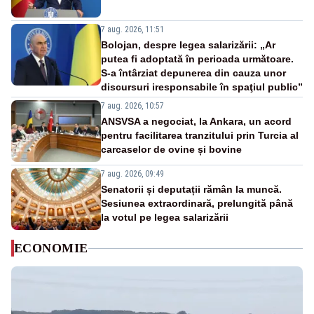
7 aug. 2026, 11:51
Bolojan, despre legea salarizării: „Ar
putea fi adoptată în perioada următoare.
S-a întârziat depunerea din cauza unor
discursuri iresponsabile în spaţiul public”
7 aug. 2026, 10:57
ANSVSA a negociat, la Ankara, un acord
pentru facilitarea tranzitului prin Turcia al
carcaselor de ovine și bovine
7 aug. 2026, 09:49
Senatorii și deputații rămân la muncă.
Sesiunea extraordinară, prelungită până
la votul pe legea salarizării
ECONOMIE