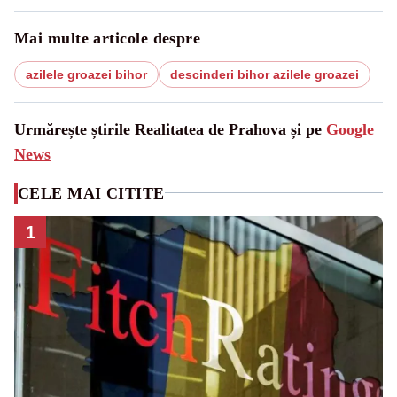
Mai multe articole despre
azilele groazei bihor
descinderi bihor azilele groazei
Urmărește știrile Realitatea de Prahova și pe
Google
News
CELE MAI CITITE
1