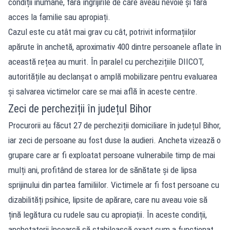
condiții inumane, fără îngrijirile de care aveau nevoie și fără
acces la familie sau apropiați.
Cazul este cu atât mai grav cu cât, potrivit informațiilor
apărute în anchetă, aproximativ 400 dintre persoanele aflate în
această rețea au murit. În paralel cu perchezițiile DIICOT,
autoritățile au declanșat o amplă mobilizare pentru evaluarea
și salvarea victimelor care se mai află în aceste centre.
Zeci de percheziții în județul Bihor
Procurorii au făcut 27 de percheziții domiciliare în județul Bihor,
iar zeci de persoane au fost duse la audieri. Ancheta vizează o
grupare care ar fi exploatat persoane vulnerabile timp de mai
mulți ani, profitând de starea lor de sănătate și de lipsa
sprijinului din partea familiilor. Victimele ar fi fost persoane cu
dizabilități psihice, lipsite de apărare, care nu aveau voie să
țină legătura cu rudele sau cu apropiații. În aceste condiții,
anchetatorii încearcă să stabilească exact cum a funcționat