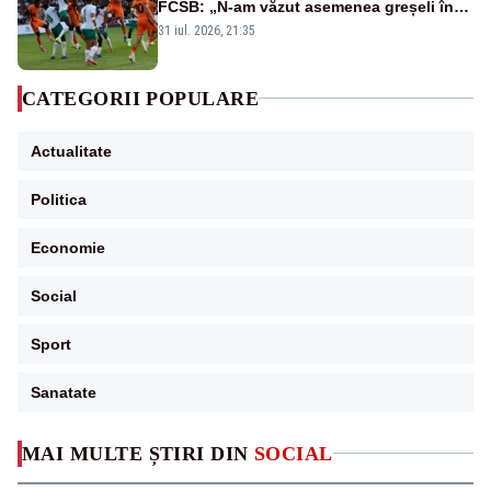
FCSB: „N-am văzut asemenea greșeli în
190 de meciuri europene”
31 iul. 2026, 21:35
CATEGORII POPULARE
Actualitate
Politica
Economie
Social
Sport
Sanatate
MAI MULTE ȘTIRI DIN
SOCIAL