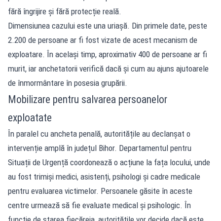
fără îngrijire și fără protecție reală.
Dimensiunea cazului este una uriașă. Din primele date, peste
2.200 de persoane ar fi fost vizate de acest mecanism de
exploatare. În același timp, aproximativ 400 de persoane ar fi
murit, iar anchetatorii verifică dacă și cum au ajuns ajutoarele
de înmormântare în posesia grupării.
Mobilizare pentru salvarea persoanelor
exploatate
În paralel cu ancheta penală, autoritățile au declanșat o
intervenție amplă în județul Bihor. Departamentul pentru
Situații de Urgență coordonează o acțiune la fața locului, unde
au fost trimiși medici, asistenți, psihologi și cadre medicale
pentru evaluarea victimelor. Persoanele găsite în aceste
centre urmează să fie evaluate medical și psihologic. În
funcție de starea fiecăreia, autoritățile vor decide dacă este