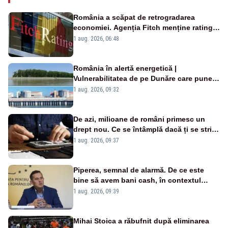
România a scăpat de retrogradarea
economiei. Agenția Fitch menține ratingul
„BBB-” cu perspectivă negativă
1 aug. 2026, 06:48
România în alertă energetică |
Vulnerabilitatea de pe Dunăre care pune
în pericol Centrala Cernavodă era
1 aug. 2026, 09:32
cunoscută de pe vremea lui Ceaușescu
De azi, milioane de români primesc un
drept nou. Ce se întâmplă dacă ți se strică
un produs
1 aug. 2026, 09:37
Piperea, semnal de alarmă. De ce este
bine să avem bani cash, în contextul
alertei energetice?
1 aug. 2026, 09:39
Mihai Stoica a răbufnit după eliminarea