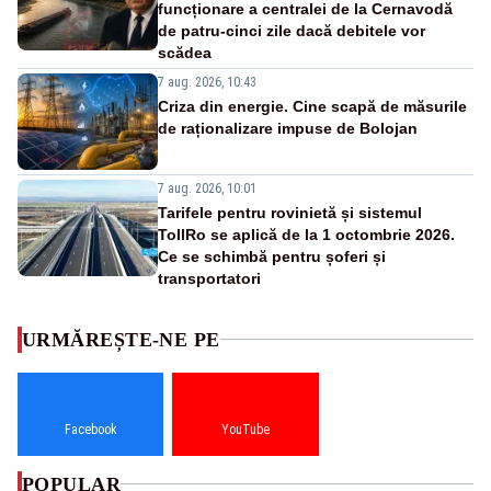
funcționare a centralei de la Cernavodă
de patru-cinci zile dacă debitele vor
scădea
7 aug. 2026, 10:43
Criza din energie. Cine scapă de măsurile
de raționalizare impuse de Bolojan
7 aug. 2026, 10:01
Tarifele pentru rovinietă și sistemul
TollRo se aplică de la 1 octombrie 2026.
Ce se schimbă pentru șoferi și
transportatori
URMĂREȘTE-NE PE
Facebook
YouTube
POPULAR