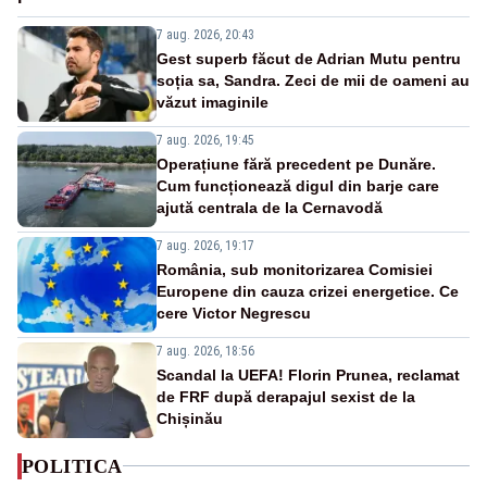
7 aug. 2026, 20:43
Gest superb făcut de Adrian Mutu pentru
soția sa, Sandra. Zeci de mii de oameni au
văzut imaginile
7 aug. 2026, 19:45
Operațiune fără precedent pe Dunăre.
Cum funcționează digul din barje care
ajută centrala de la Cernavodă
7 aug. 2026, 19:17
România, sub monitorizarea Comisiei
Europene din cauza crizei energetice. Ce
cere Victor Negrescu
7 aug. 2026, 18:56
Scandal la UEFA! Florin Prunea, reclamat
de FRF după derapajul sexist de la
Chișinău
POLITICA