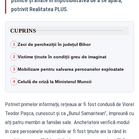
psihice și aflate în imposibilitatea de a se apăra,
potrivit Realitatea PLUS.
CUPRINS
Zeci de percheziții în județul Bihor
1
Victime ținute în condiții greu de imaginat
2
Mobilizare pentru salvarea persoanelor exploatate
3
Celulă de criză la Ministerul Muncii
4
Potrivit primelor informații, rețeaua ar fi fost condusă de Viorel
Teodor Pașca, cunoscut și ca „Bunul Samaritean”, împreună cu
alți patru membri ai familiei sale. Anchetatorii verifică modul
în care persoanele vulnerabile ar fi fost ținute ani la rând în