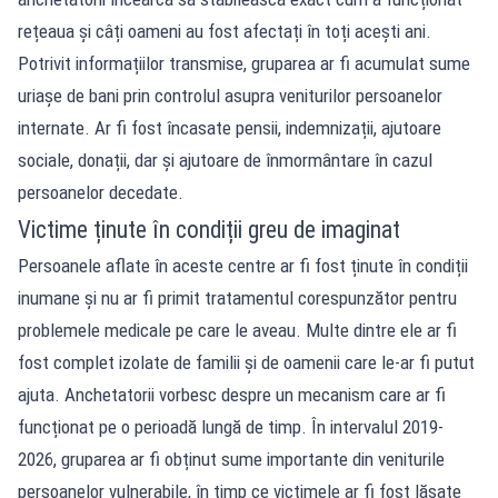
rețeaua și câți oameni au fost afectați în toți acești ani.
Potrivit informațiilor transmise, gruparea ar fi acumulat sume
uriașe de bani prin controlul asupra veniturilor persoanelor
internate. Ar fi fost încasate pensii, indemnizații, ajutoare
sociale, donații, dar și ajutoare de înmormântare în cazul
persoanelor decedate.
Victime ținute în condiții greu de imaginat
Persoanele aflate în aceste centre ar fi fost ținute în condiții
inumane și nu ar fi primit tratamentul corespunzător pentru
problemele medicale pe care le aveau. Multe dintre ele ar fi
fost complet izolate de familii și de oamenii care le-ar fi putut
ajuta. Anchetatorii vorbesc despre un mecanism care ar fi
funcționat pe o perioadă lungă de timp. În intervalul 2019-
2026, gruparea ar fi obținut sume importante din veniturile
persoanelor vulnerabile, în timp ce victimele ar fi fost lăsate