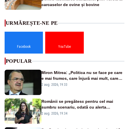
carcaselor de ovine și bovine
URMĂREȘTE-NE PE
Facebook
YouTube
POPULAR
Miron Mitrea: „Politica nu se face pe care
e mai frumos, care înjură mai mult, care
țipă mai tare, ci pe proiecte”
2 aug. 2026, 19:33
Românii se pregătesc pentru cel mai
sumbru scenariu, odată cu alerta
energetică
2 aug. 2026, 19:34