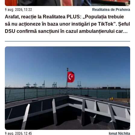
9 aug. 2026, 13:22
Realitatea de Prahova
Arafat, reacție la Realitatea PLUS: „Populația trebuie
să nu acționeze în baza unor instigări pe TikTok”. Șeful
DSU confirmă sancțiuni în cazul ambulanțierului care a
oprit la piață
9 aug. 2026, 12:45
Ionuț Nichita