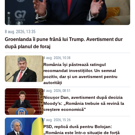
8 aug. 2026, 13:35
Groenlanda îi pune frână lui Trump. Avertisment dur
după planul de foraj
8 aug. 2026, 10:38
România își păstrează ratingul
recomandat investițiilor. Un semnal
pozitiv, dar și un avertisment pentru
autorități
8 aug. 2026, 08:51
Nicușor Dan, avertisment după decizia
Moody’s: „România trebuie să revină la
creștere economică”
7 aug. 2026, 15:26
PSD, replică dură pentru Bolojan:
„România este într-o situație de forță