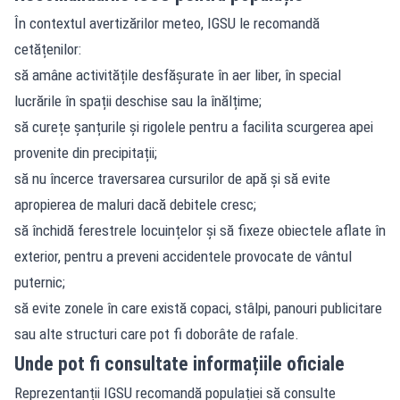
În contextul avertizărilor meteo, IGSU le recomandă
cetățenilor:
să amâne activitățile desfășurate în aer liber, în special
lucrările în spații deschise sau la înălțime;
să curețe șanțurile și rigolele pentru a facilita scurgerea apei
provenite din precipitații;
să nu încerce traversarea cursurilor de apă și să evite
apropierea de maluri dacă debitele cresc;
să închidă ferestrele locuințelor și să fixeze obiectele aflate în
exterior, pentru a preveni accidentele provocate de vântul
puternic;
să evite zonele în care există copaci, stâlpi, panouri publicitare
sau alte structuri care pot fi doborâte de rafale.
Unde pot fi consultate informațiile oficiale
Reprezentanții IGSU recomandă populației să consulte