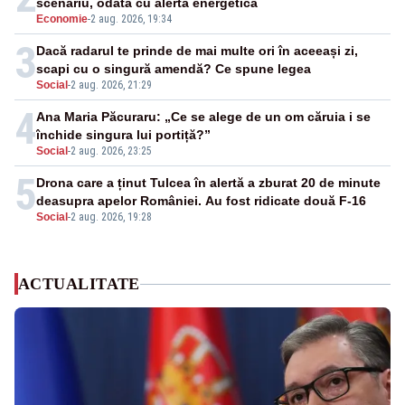
scenariu, odată cu alerta energetică
Economie
-
2 aug. 2026, 19:34
3
Dacă radarul te prinde de mai multe ori în aceeași zi,
scapi cu o singură amendă? Ce spune legea
Social
-
2 aug. 2026, 21:29
4
Ana Maria Păcuraru: „Ce se alege de un om căruia i se
închide singura lui portiță?”
Social
-
2 aug. 2026, 23:25
5
Drona care a ținut Tulcea în alertă a zburat 20 de minute
deasupra apelor României. Au fost ridicate două F-16
Social
-
2 aug. 2026, 19:28
ACTUALITATE