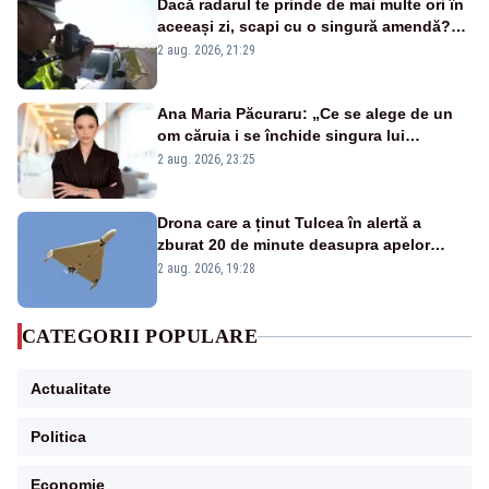
Dacă radarul te prinde de mai multe ori în
aceeași zi, scapi cu o singură amendă?
Ce spune legea
2 aug. 2026, 21:29
Ana Maria Păcuraru: „Ce se alege de un
om căruia i se închide singura lui
portiță?”
2 aug. 2026, 23:25
Drona care a ținut Tulcea în alertă a
zburat 20 de minute deasupra apelor
României. Au fost ridicate două F-16
2 aug. 2026, 19:28
CATEGORII POPULARE
Actualitate
Politica
Economie