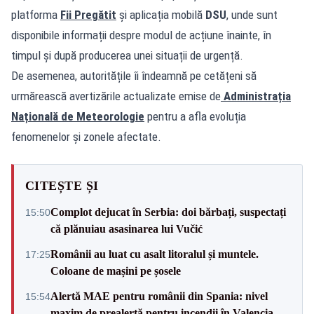
platforma
Fii Pregătit
și aplicația mobilă
DSU
, unde sunt
disponibile informații despre modul de acțiune înainte, în
timpul și după producerea unei situații de urgență.
De asemenea, autoritățile îi îndeamnă pe cetățeni să
urmărească avertizările actualizate emise de
Administrația
Națională de Meteorologie
pentru a afla evoluția
fenomenelor și zonele afectate.
CITEȘTE ȘI
Complot dejucat în Serbia: doi bărbați, suspectați
15:50
că plănuiau asasinarea lui Vučić
Românii au luat cu asalt litoralul și muntele.
17:25
Coloane de mașini pe șosele
Alertă MAE pentru românii din Spania: nivel
15:54
maxim de prealertă pentru incendii în Valencia,