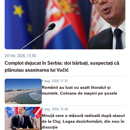
24 feb. 2026, 15:50
Complot dejucat în Serbia: doi bărbați, suspectați că
plănuiau asasinarea lui Vučić
9 aug. 2026, 17:25
Românii au luat cu asalt litoralul și
muntele. Coloane de mașini pe șosele
9 aug. 2026, 15:40
Miruță cere o măsură radicală după atacul
de la Cluj. Legea dezinformării, din nou în
discuție