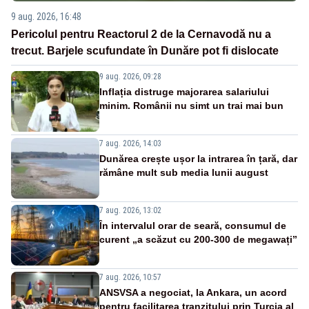
9 aug. 2026, 16:48
Pericolul pentru Reactorul 2 de la Cernavodă nu a
trecut. Barjele scufundate în Dunăre pot fi dislocate
9 aug. 2026, 09:28
Inflația distruge majorarea salariului
minim. Românii nu simt un trai mai bun
7 aug. 2026, 14:03
Dunărea crește ușor la intrarea în țară, dar
rămâne mult sub media lunii august
7 aug. 2026, 13:02
În intervalul orar de seară, consumul de
curent „a scăzut cu 200-300 de megawați”
7 aug. 2026, 10:57
ANSVSA a negociat, la Ankara, un acord
pentru facilitarea tranzitului prin Turcia al