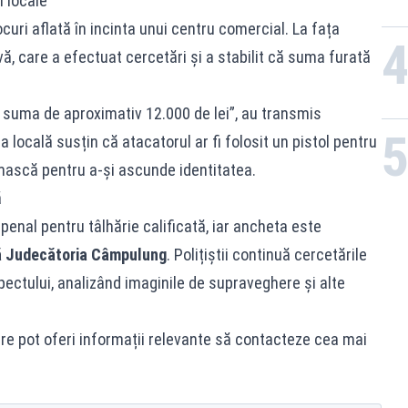
i locale
ocuri aflată în incinta unui centru comercial. La fața
vă, care a efectuat cercetări și a stabilit că suma furată
ă suma de aproximativ 12.000 de lei”, au transmis
a locală susțin că atacatorul ar fi folosit un pistol pentru
 mască pentru a-și ascunde identitatea.
ă
penal pentru tâlhărie calificată, iar ancheta este
ă Judecătoria Câmpulung
. Polițiștii continuă cercetările
pectului, analizând imaginile de supraveghere și alte
are pot oferi informații relevante să contacteze cea mai