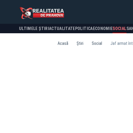
ULTIMELE ȘTIRI
ACTUALITATE
POLITICA
ECONOMIE
SOCIAL
SA
Acasă
Știri
Social
Jaf armat înt