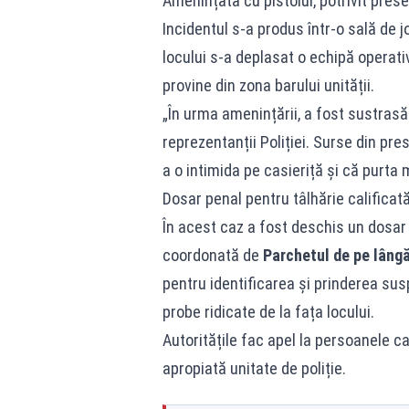
Amenințată cu pistolul, potrivit prese
Incidentul s-a produs într-o sală de j
locului s-a deplasat o echipă operati
provine din zona barului unității.
„În urma amenințării, a fost sustras
reprezentanții Poliției. Surse din pres
a o intimida pe casieriță și că purta
Dosar penal pentru tâlhărie calificat
În acest caz a fost deschis un dosar 
coordonată de
Parchetul de pe lâng
pentru identificarea și prinderea sus
probe ridicate de la fața locului.
Autoritățile fac apel la persoanele c
apropiată unitate de poliție.