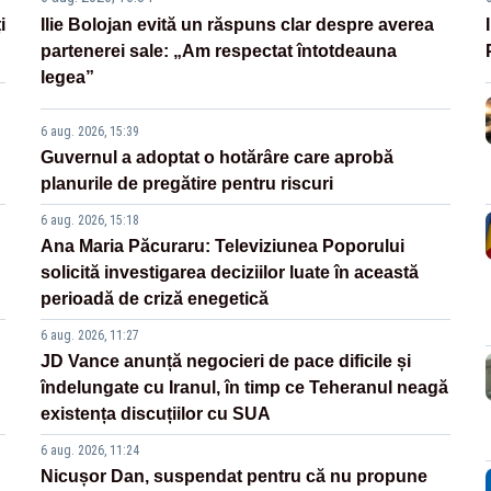
i
Ilie Bolojan evită un răspuns clar despre averea
partenerei sale: „Am respectat întotdeauna
legea”
6 aug. 2026, 15:39
Guvernul a adoptat o hotărâre care aprobă
planurile de pregătire pentru riscuri
6 aug. 2026, 15:18
Ana Maria Păcuraru: Televiziunea Poporului
solicită investigarea deciziilor luate în această
perioadă de criză enegetică
6 aug. 2026, 11:27
JD Vance anunță negocieri de pace dificile și
îndelungate cu Iranul, în timp ce Teheranul neagă
existența discuțiilor cu SUA
6 aug. 2026, 11:24
Nicușor Dan, suspendat pentru că nu propune