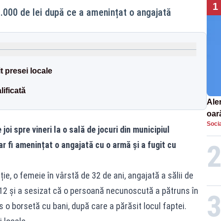
1
2.000 de lei după ce a amenințat o angajată
t presei locale
lificată
Aler
oar
Socia
Euro
joi spre vineri la o sală de jocuri din municipiul
la s
r fi amenințat o angajată cu o armă și a fugit cu
iție, o femeie în vârstă de 32 de ani, angajată a sălii de
112 și a sesizat că o persoană necunoscută a pătruns în
as o borsetă cu bani, după care a părăsit locul faptei.