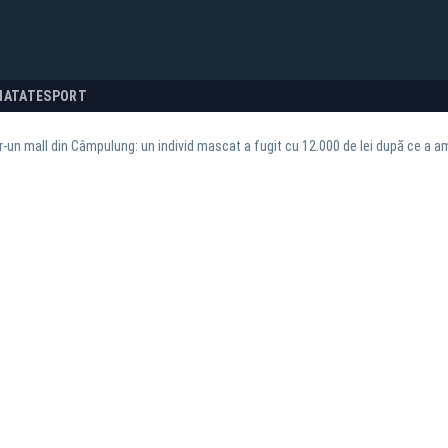
NATATE
SPORT
r-un mall din Câmpulung: un individ mascat a fugit cu 12.000 de lei după ce a a