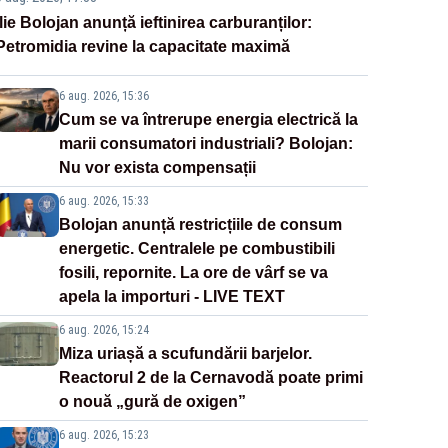
Ilie Bolojan anunță ieftinirea carburanților:
Petromidia revine la capacitate maximă
6 aug. 2026, 15:36
Cum se va întrerupe energia electrică la
marii consumatori industriali? Bolojan:
Nu vor exista compensații
6 aug. 2026, 15:33
Bolojan anunță restricțiile de consum
energetic. Centralele pe combustibili
fosili, repornite. La ore de vârf se va
apela la importuri - LIVE TEXT
6 aug. 2026, 15:24
Miza uriașă a scufundării barjelor.
Reactorul 2 de la Cernavodă poate primi
o nouă „gură de oxigen”
6 aug. 2026, 15:23