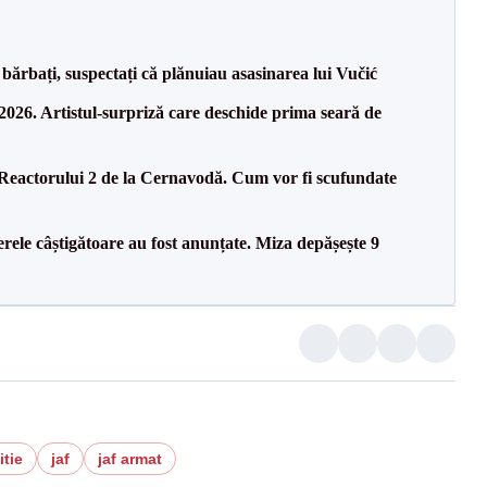
bărbați, suspectați că plănuiau asasinarea lui Vučić
26. Artistul-surpriză care deschide prima seară de
 Reactorului 2 de la Cernavodă. Cum vor fi scufundate
rele câștigătoare au fost anunțate. Miza depășește 9
itie
jaf
jaf armat