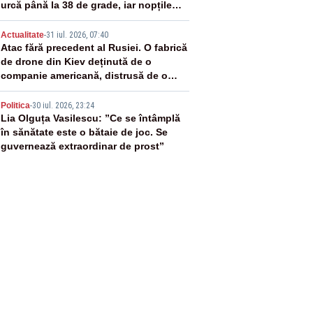
urcă până la 38 de grade, iar nopțile
devin tropicale
4
Actualitate
-
31 iul. 2026, 07:40
Atac fără precedent al Rusiei. O fabrică
de drone din Kiev deținută de o
companie americană, distrusă de o
rachetă rusească
5
Politica
-
30 iul. 2026, 23:24
Lia Olguța Vasilescu: ”Ce se întâmplă
în sănătate este o bătaie de joc. Se
guvernează extraordinar de prost”