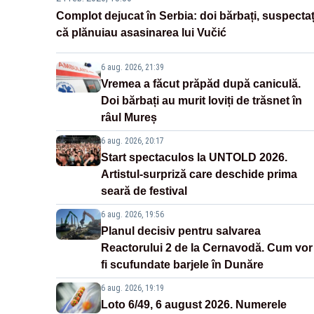
Complot dejucat în Serbia: doi bărbați, suspectaț
că plănuiau asasinarea lui Vučić
6 aug. 2026, 21:39
Vremea a făcut prăpăd după caniculă.
Doi bărbați au murit loviți de trăsnet în
râul Mureș
6 aug. 2026, 20:17
Start spectaculos la UNTOLD 2026.
Artistul-surpriză care deschide prima
seară de festival
6 aug. 2026, 19:56
Planul decisiv pentru salvarea
Reactorului 2 de la Cernavodă. Cum vor
fi scufundate barjele în Dunăre
6 aug. 2026, 19:19
Loto 6/49, 6 august 2026. Numerele