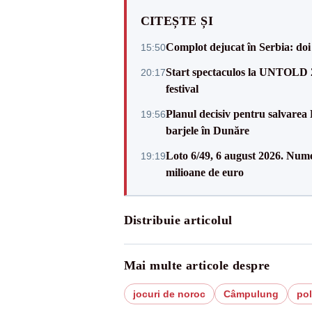
CITEȘTE ȘI
Complot dejucat în Serbia: doi 
15:50
Start spectaculos la UNTOLD 20
20:17
festival
Planul decisiv pentru salvarea
19:56
barjele în Dunăre
Loto 6/49, 6 august 2026. Nume
19:19
milioane de euro
Distribuie articolul
Mai multe articole despre
jocuri de noroc
Câmpulung
pol