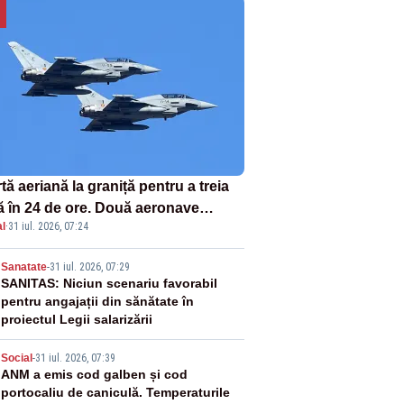
tă aeriană la graniță pentru a treia
ă în 24 de ore. Două aeronave
l
·
31 iul. 2026, 07:24
fighter britanice au fost ridicate de
ol
2
Sanatate
-
31 iul. 2026, 07:29
SANITAS: Niciun scenariu favorabil
pentru angajații din sănătate în
proiectul Legii salarizării
3
Social
-
31 iul. 2026, 07:39
ANM a emis cod galben și cod
portocaliu de caniculă. Temperaturile