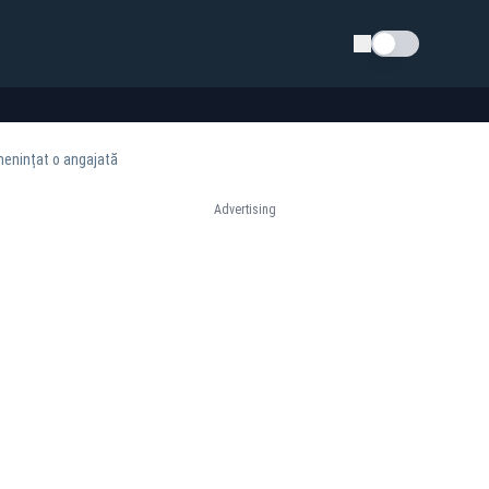
Schimba tema
menințat o angajată
Advertising