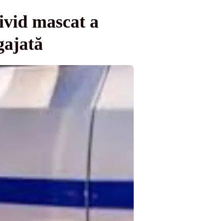
ivid mascat a
gajată