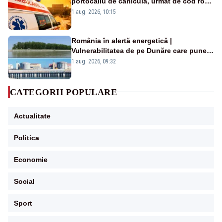
portocaliu de caniculă, urmat de cod roșu
duminică. Temperaturile urcă spre 40°C
1 aug. 2026, 10:15
România în alertă energetică |
Vulnerabilitatea de pe Dunăre care pune
în pericol Centrala Cernavodă era
1 aug. 2026, 09:32
cunoscută de pe vremea lui Ceaușescu
CATEGORII POPULARE
Actualitate
Politica
Economie
Social
Sport