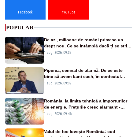
Facebook
YouTube
POPULAR
De azi, milioane de români primesc un
drept nou. Ce se întâmplă dacă ți se strică
un produs
1 aug. 2026, 09:37
Piperea, semnal de alarmă. De ce este
bine să avem bani cash, în contextul
alertei energetice?
1 aug. 2026, 09:39
România, la limita tehnică a importurilor
de energie. Prețurile cresc alarmant -
Analiză Realitatea Plus
1 aug. 2026, 09:46
Valul de foc lovește România: cod