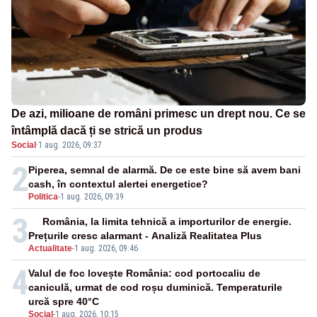
De azi, milioane de români primesc un drept nou. Ce se
întâmplă dacă ți se strică un produs
Social
·
1 aug. 2026, 09:37
2
Piperea, semnal de alarmă. De ce este bine să avem bani
cash, în contextul alertei energetice?
Politica
-
1 aug. 2026, 09:39
3
România, la limita tehnică a importurilor de energie.
Prețurile cresc alarmant - Analiză Realitatea Plus
Actualitate
-
1 aug. 2026, 09:46
4
Valul de foc lovește România: cod portocaliu de
caniculă, urmat de cod roșu duminică. Temperaturile
urcă spre 40°C
Social
-
1 aug. 2026, 10:15