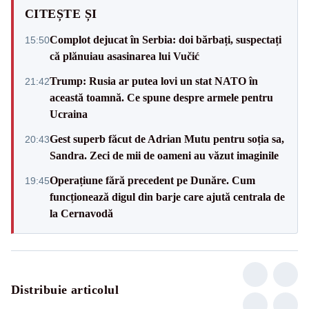
CITEȘTE ȘI
Complot dejucat în Serbia: doi bărbați, suspectați
15:50
că plănuiau asasinarea lui Vučić
Trump: Rusia ar putea lovi un stat NATO în
21:42
această toamnă. Ce spune despre armele pentru
Ucraina
Gest superb făcut de Adrian Mutu pentru soția sa,
20:43
Sandra. Zeci de mii de oameni au văzut imaginile
Operațiune fără precedent pe Dunăre. Cum
19:45
funcționează digul din barje care ajută centrala de
la Cernavodă
Distribuie articolul