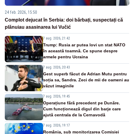
24 feb. 2026, 15:50
Complot dejucat în Serbia: doi bărbați, suspectați că
plănuiau asasinarea lui Vučić
7 aug. 2026, 21:42
Trump: Rusia ar putea lovi un stat NATO
în această toamnă. Ce spune despre
armele pentru Ucraina
7 aug. 2026, 20:43
Gest superb făcut de Adrian Mutu pentru
soția sa, Sandra. Zeci de mii de oameni au
văzut imaginile
7 aug. 2026, 19:45
Operațiune fără precedent pe Dunăre.
Cum funcționează digul din barje care
ajută centrala de la Cernavodă
7 aug. 2026, 19:17
România, sub monitorizarea Comisiei