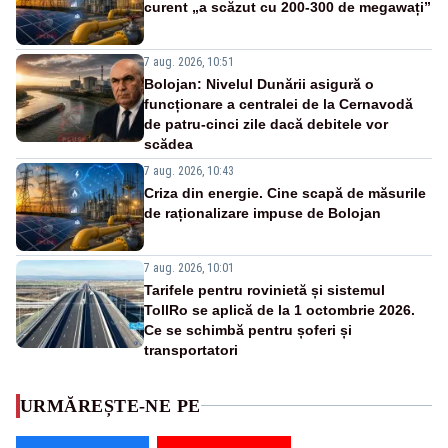
curent „a scăzut cu 200-300 de megawați”
7 aug. 2026, 10:51
Bolojan: Nivelul Dunării asigură o
funcționare a centralei de la Cernavodă
de patru-cinci zile dacă debitele vor
scădea
7 aug. 2026, 10:43
Criza din energie. Cine scapă de măsurile
de raționalizare impuse de Bolojan
7 aug. 2026, 10:01
Tarifele pentru rovinietă și sistemul
TollRo se aplică de la 1 octombrie 2026.
Ce se schimbă pentru șoferi și
transportatori
URMĂREȘTE-NE PE