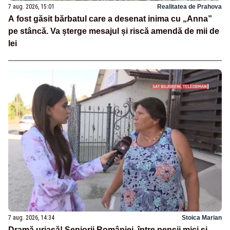
7 aug. 2026, 15:01
Realitatea de Prahova
A fost găsit bărbatul care a desenat inima cu „Anna”
pe stâncă. Va șterge mesajul și riscă amendă de mii de
lei
7 aug. 2026, 14:34
Stoica Marian
Dramă uriașă! Seniorii României, între pensii mici și