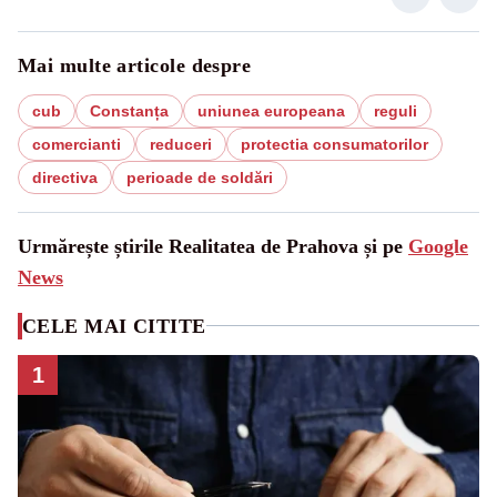
Mai multe articole despre
cub
Constanța
uniunea europeana
reguli
comercianti
reduceri
protectia consumatorilor
directiva
perioade de soldări
Urmărește știrile Realitatea de Prahova și pe
Google
News
CELE MAI CITITE
1