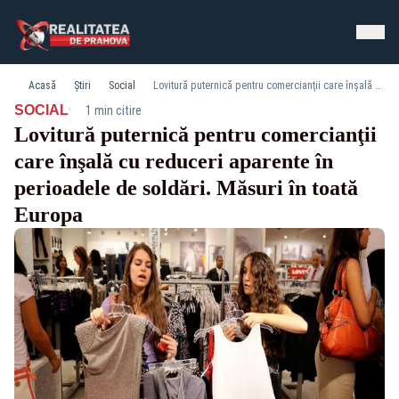
Acasă
Știri
Social
Lovitură puternică pentru comercianţii care înşală cu reduceri aparente în perioadele de soldări. Măsuri în toată Europa
·
SOCIAL
1 min citire
Lovitură puternică pentru comercianţii
care înşală cu reduceri aparente în
perioadele de soldări. Măsuri în toată
Europa