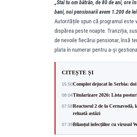
„Stai tu om bătrân, de 80 de ani, ore în
bani, noi pensionarii avem 1.200 de le
Autoritățile spun că programul este vo
dispărea peste noapte. Tranziția, susți
de nevoile fiecărui pensionar, însă t
plata în numerar pentru a-și gestiona 
CITEȘTE ȘI
Complot dejucat în Serbia: doi 
15:50
Titularizare 2026: Lista posturi
08:04
Reactorul 2 de la Cernavodă, la
07:58
reluată astăzi
Bilanțul infecțiilor cu virusul 
07:39