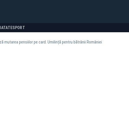
NATATE
SPORT
ză mutarea pensiilor pe card. Umilință pentru bătrânii României