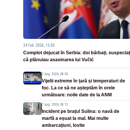
24 feb. 2026, 15:50
Complot dejucat în Serbia: doi bărbați, suspectaț
că plănuiau asasinarea lui Vučić
7 aug. 2026, 08:38
Vijelii extreme în țară și temperaturi de
foc. La ce să ne așteptăm în orele
următoare: noile date de la ANM
7 aug. 2026, 08:13
Incident pe brațul Sulina: o navă de
marfă a eșuat la mal. Mai multe
ambarcațiuni, lovite