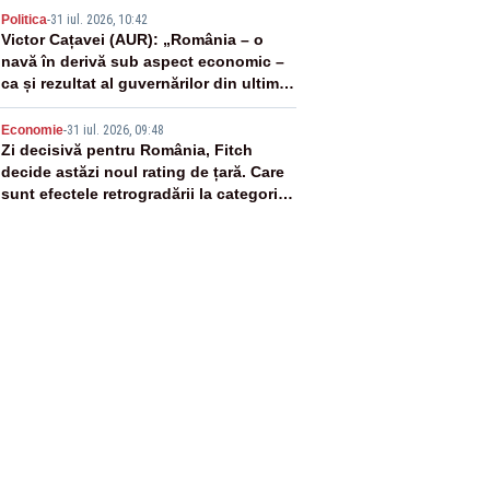
4
Politica
-
31 iul. 2026, 10:42
Victor Cațavei (AUR): „România – o
navă în derivă sub aspect economic –
ca și rezultat al guvernărilor din ultimii
36 de ani”
5
Economie
-
31 iul. 2026, 09:48
Zi decisivă pentru România, Fitch
decide astăzi noul rating de țară. Care
sunt efectele retrogradării la categoria
„junk”