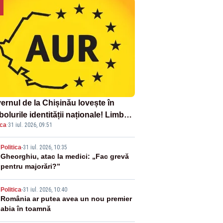
ernul de la Chișinău lovește în
olurile identității naționale! Limba
ica
·
31 iul. 2026, 09:51
ână nu se economisește! Limba
ână se sărbătorește!
2
Politica
-
31 iul. 2026, 10:35
Gheorghiu, atac la medici: „Fac grevă
pentru majorări?”
3
Politica
-
31 iul. 2026, 10:40
România ar putea avea un nou premier
abia în toamnă