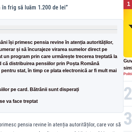
1
 în frig să luăm 1.200 de lei”
i își primesc pensia revine în atenția autorităților,
numerar și să încurajeze virarea sumelor direct pe
at un program prin care urmărește trecerea treptată la
Guv
 că distribuirea pensiilor prin Poșta Română
simb
entru stat, în timp ce plata electronică ar fi mult mai
Polit
rom
rom
ilor pe card. Bătrânii sunt disperați
 se va face treptat
rimesc pensia revine în atenția autorităților, care vor să