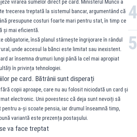
ajeze virarea sumelor direct pe card. Ministerul Muncii a
te trecerea treptată la sistemul bancar, argumentând că
ână presupune costuri foarte mari pentru stat, în timp ce
ă și mai eficientă.
e obligatorie, însă planul stârnește îngrijorare în rândul
 rural, unde accesul la bănci este limitat sau inexistent.
card ar însemna drumuri lungi până la cel mai apropiat
ltăți în privința tehnologiei.
ilor pe card. Bătrânii sunt disperați
fără copii aproape, care nu au folosit niciodată un card și
ormat electronic. Unii povestesc că deja sunt nevoiți să
 pentru a-și scoate pensia, iar drumul înseamnă timp,
i bună variantă este prezența postașului.
 se va face treptat