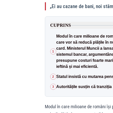
„Ei au cazane de bani, noi stăm
CUPRINS
Modul în care milioane de român
care vor să reducă plățile în 
card. Ministerul Muncii a lans
1
sistemul bancar, argumentând
presupune costuri foarte mari p
ieftină și mai eficientă.
Statul insistă cu mutarea pensi
2
Autoritățile susțin că tranziția
3
Modul în care milioane de români își p