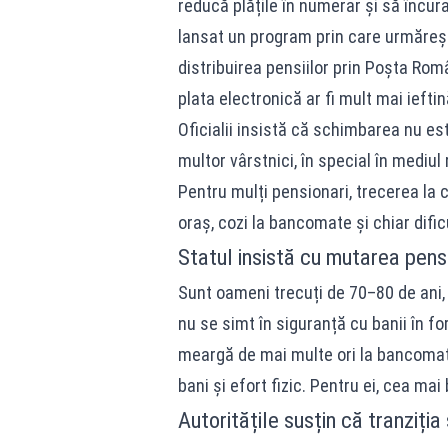
reducă plățile în numerar și să încur
lansat un program prin care urmăreș
distribuirea pensiilor prin Poșta Rom
plata electronică ar fi mult mai ieftin
Oficialii insistă că schimbarea nu est
multor vârstnici, în special în mediul
Pentru mulți pensionari, trecerea la 
oraș, cozi la bancomate și chiar dificu
Statul insistă cu mutarea pensi
Sunt oameni trecuți de 70–80 de ani, 
nu se simt în siguranță cu banii în f
meargă de mai multe ori la bancomat
bani și efort fizic. Pentru ei, cea ma
Autoritățile susțin că tranziția