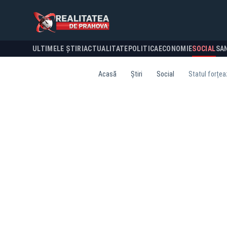
ULTIMELE ȘTIRI
ACTUALITATE
POLITICA
ECONOMIE
SOCIAL
SA
Acasă
Știri
Social
Statul forțea