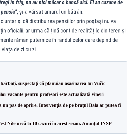
tregi în frig, nu au nici măcar o bancă aici. Ei au cazane de
i pensia”
, și-a vărsat amarul un bătrân.
luntar și că distribuirea pensiilor prin poștași nu va
n oficialii, ar urma să țină cont de realitățile din teren și
emerile rămân puternice în rândul celor care depind de
viața de zi cu zi.
bărbați, suspectați că plănuiau asasinarea lui Vučić
lor vacante pentru profesori este actualizată vineri
 un pas de oprire. Intervenția de pe brațul Bala ar putea fi
West Nile urcă la 10 cazuri în acest sezon. Anunțul INSP