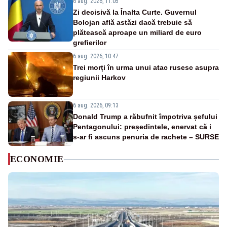
6 aug. 2026, 11:05
Zi decisivă la Înalta Curte. Guvernul
Bolojan află astăzi dacă trebuie să
plătească aproape un miliard de euro
grefierilor
6 aug. 2026, 10:47
Trei morți în urma unui atac rusesc asupra
regiunii Harkov
6 aug. 2026, 09:13
Donald Trump a răbufnit împotriva șefului
Pentagonului: președintele, enervat că i
s-ar fi ascuns penuria de rachete – SURSE
ECONOMIE