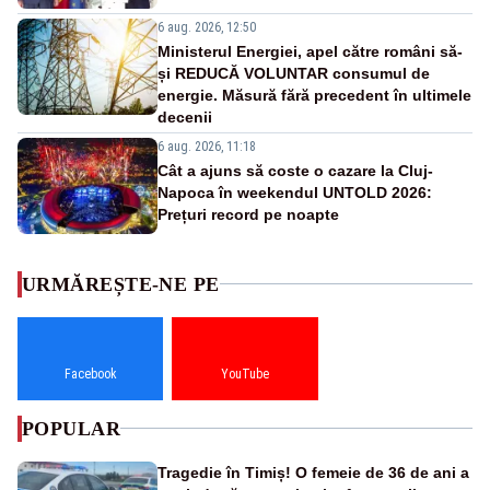
6 aug. 2026, 12:50
Ministerul Energiei, apel către români să-
și REDUCĂ VOLUNTAR consumul de
energie. Măsură fără precedent în ultimele
decenii
6 aug. 2026, 11:18
Cât a ajuns să coste o cazare la Cluj-
Napoca în weekendul UNTOLD 2026:
Prețuri record pe noapte
URMĂREȘTE-NE PE
Facebook
YouTube
POPULAR
Tragedie în Timiș! O femeie de 36 de ani a