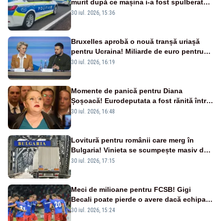
murit după ce mașina i-a fost spulberată
de tren
30 iul. 2026, 15:36
Bruxelles aprobă o nouă tranșă uriașă
pentru Ucraina! Miliarde de euro pentru
armament și apărare
30 iul. 2026, 16:19
Momente de panică pentru Diana
Șoșoacă! Eurodeputata a fost rănită într-
un accident rutier
30 iul. 2026, 16:48
Lovitură pentru românii care merg în
Bulgaria! Vinieta se scumpește masiv de
la 1 august
30 iul. 2026, 17:15
Meci de milioane pentru FCSB! Gigi
Becali poate pierde o avere dacă echipa
este eliminată de FK Auda
30 iul. 2026, 15:24