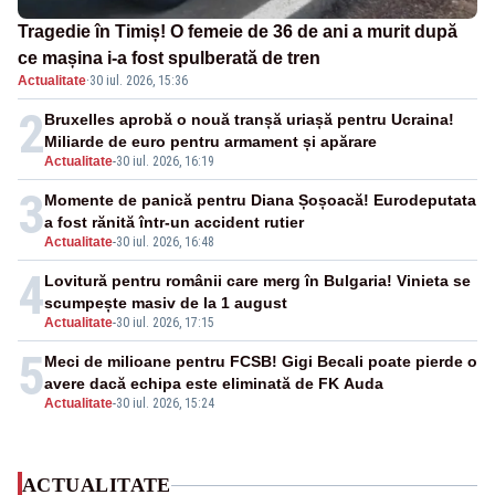
Tragedie în Timiș! O femeie de 36 de ani a murit după
ce mașina i-a fost spulberată de tren
Actualitate
·
30 iul. 2026, 15:36
2
Bruxelles aprobă o nouă tranșă uriașă pentru Ucraina!
Miliarde de euro pentru armament și apărare
Actualitate
-
30 iul. 2026, 16:19
3
Momente de panică pentru Diana Șoșoacă! Eurodeputata
a fost rănită într-un accident rutier
Actualitate
-
30 iul. 2026, 16:48
4
Lovitură pentru românii care merg în Bulgaria! Vinieta se
scumpește masiv de la 1 august
Actualitate
-
30 iul. 2026, 17:15
5
Meci de milioane pentru FCSB! Gigi Becali poate pierde o
avere dacă echipa este eliminată de FK Auda
Actualitate
-
30 iul. 2026, 15:24
ACTUALITATE