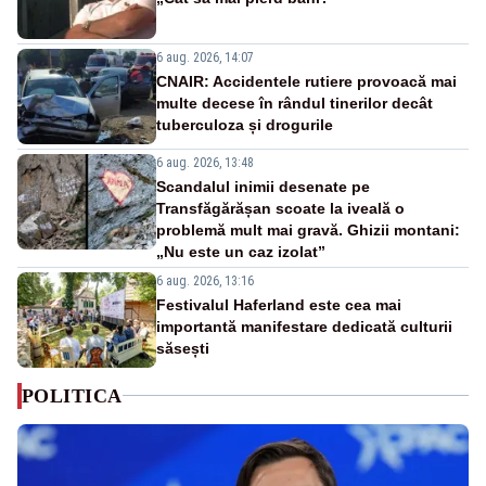
6 aug. 2026, 14:07
CNAIR: Accidentele rutiere provoacă mai
multe decese în rândul tinerilor decât
tuberculoza și drogurile
6 aug. 2026, 13:48
Scandalul inimii desenate pe
Transfăgărășan scoate la iveală o
problemă mult mai gravă. Ghizii montani:
„Nu este un caz izolat”
6 aug. 2026, 13:16
Festivalul Haferland este cea mai
importantă manifestare dedicată culturii
săsești
POLITICA