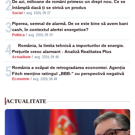
2
De azi, milioane de români primesc un drept nou. Ce se
întâmplă dacă ți se strică un produs
Social
-
1 aug. 2026, 09:37
3
Piperea, semnal de alarmă. De ce este bine să avem bani
cash, în contextul alertei energetice?
Politica
-
1 aug. 2026, 09:39
4
România, la limita tehnică a importurilor de energie.
Prețurile cresc alarmant - Analiză Realitatea Plus
Actualitate
-
1 aug. 2026, 09:46
5
România a scăpat de retrogradarea economiei. Agenția
Fitch menține ratingul „BBB-” cu perspectivă negativă
Economie
-
1 aug. 2026, 06:48
ACTUALITATE