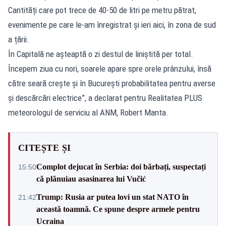
Cantități care pot trece de 40-50 de litri pe metru pătrat,
evenimente pe care le-am înregistrat și ieri aici, în zona de sud
a țării.
În Capitală ne așteaptă o zi destul de liniștită per total.
Începem ziua cu nori, soarele apare spre orele prânzului, însă
către seară crește și în București probabilitatea pentru averse
și descărcări electrice”, a declarat pentru Realitatea PLUS
meteorologul de serviciu al ANM, Robert Manta.
CITEȘTE ȘI
Complot dejucat în Serbia: doi bărbați, suspectați
15:50
că plănuiau asasinarea lui Vučić
Trump: Rusia ar putea lovi un stat NATO în
21:42
această toamnă. Ce spune despre armele pentru
Ucraina