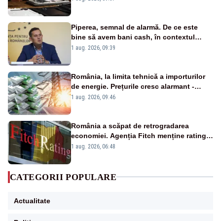
Piperea, semnal de alarmă. De ce este
bine să avem bani cash, în contextul
alertei energetice?
1 aug. 2026, 09:39
România, la limita tehnică a importurilor
de energie. Prețurile cresc alarmant -
Analiză Realitatea Plus
1 aug. 2026, 09:46
România a scăpat de retrogradarea
economiei. Agenția Fitch menține ratingul
„BBB-” cu perspectivă negativă
1 aug. 2026, 06:48
CATEGORII POPULARE
Actualitate