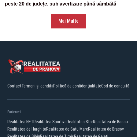
peste 20 de județe, sub avertizare până sâmbătă
Mai Multe
Contact
Termeni și condiții
Politică de confidențialitate
Cod de conduită
Parteneri:
Realitatea.NET
Realitatea Sportiva
Realitatea Star
Realitatea de Bacau
Realitatea de Harghita
Realitatea de Satu Mare
Realitatea de Brasov
Realitatea de Sibiu
Realitatea de Timis
Realitatea de Galati