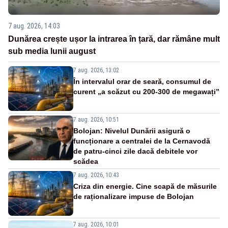
7 aug. 2026, 14:03
Dunărea crește ușor la intrarea în țară, dar rămâne mult
sub media lunii august
7 aug. 2026, 13:02
În intervalul orar de seară, consumul de
curent „a scăzut cu 200-300 de megawați”
7 aug. 2026, 10:51
Bolojan: Nivelul Dunării asigură o
funcționare a centralei de la Cernavodă
de patru-cinci zile dacă debitele vor
scădea
7 aug. 2026, 10:43
Criza din energie. Cine scapă de măsurile
de raționalizare impuse de Bolojan
7 aug. 2026, 10:01