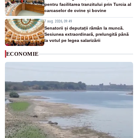
pentru facilitarea tranzitului prin Turcia al
carcaselor de ovine și bovine
7 aug. 2026, 09:49
Senatorii și deputații rămân la muncă.
Sesiunea extraordinară, prelungită până
la votul pe legea salarizării
ECONOMIE