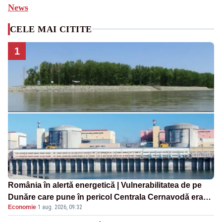
News
CELE MAI CITITE
1
România în alertă energetică | Vulnerabilitatea de pe
Dunăre care pune în pericol Centrala Cernavodă era
Economie
·
1 aug. 2026, 09:32
cunoscută de pe vremea lui Ceaușescu