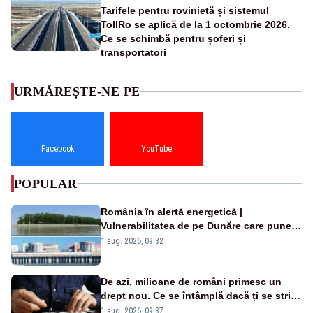
Tarifele pentru rovinietă și sistemul
TollRo se aplică de la 1 octombrie 2026.
Ce se schimbă pentru șoferi și
transportatori
URMĂREȘTE-NE PE
Facebook
YouTube
POPULAR
România în alertă energetică |
Vulnerabilitatea de pe Dunăre care pune
în pericol Centrala Cernavodă era
1 aug. 2026, 09:32
cunoscută de pe vremea lui Ceaușescu
De azi, milioane de români primesc un
drept nou. Ce se întâmplă dacă ți se strică
un produs
1 aug. 2026, 09:37