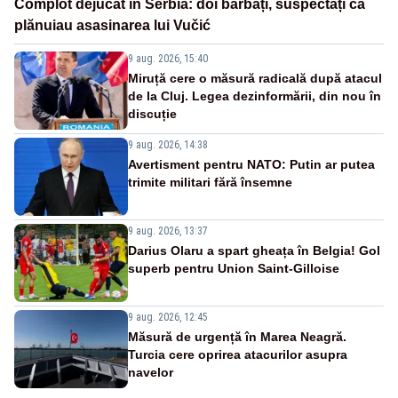
Complot dejucat în Serbia: doi bărbați, suspectați că
plănuiau asasinarea lui Vučić
9 aug. 2026, 15:40
Miruță cere o măsură radicală după atacul
de la Cluj. Legea dezinformării, din nou în
discuție
9 aug. 2026, 14:38
Avertisment pentru NATO: Putin ar putea
trimite militari fără însemne
9 aug. 2026, 13:37
Darius Olaru a spart gheața în Belgia! Gol
superb pentru Union Saint-Gilloise
9 aug. 2026, 12:45
Măsură de urgență în Marea Neagră.
Turcia cere oprirea atacurilor asupra
navelor