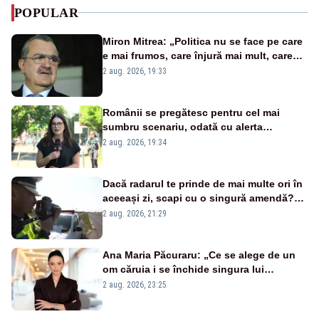
POPULAR
Miron Mitrea: „Politica nu se face pe care
e mai frumos, care înjură mai mult, care
țipă mai tare, ci pe proiecte”
2 aug. 2026, 19:33
Românii se pregătesc pentru cel mai
sumbru scenariu, odată cu alerta
energetică
2 aug. 2026, 19:34
Dacă radarul te prinde de mai multe ori în
aceeași zi, scapi cu o singură amendă?
Ce spune legea
2 aug. 2026, 21:29
Ana Maria Păcuraru: „Ce se alege de un
om căruia i se închide singura lui
portiță?”
2 aug. 2026, 23:25