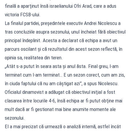
finală a aparţinut însă israelianului Ofri Arad, care a adus
victoria FCSB-ului.
La finalul partidei, preşedintele executiv Andrei Nicolescu a
tras concluziile asupra sezonului, unul încheiat fără obiectivul
principal îndeplinit. Acesta a declarat că echipa a avut un
parcurs oscilant şi că rezultatul din acest sezon reflectă, în
opinia sa, realitatea din teren.
„Atât s-a putut în seara asta şi anul ăsta. Final greu, l-am
terminat cum l-am terminat… E un sezon corect, cum am zis,
în ciuda faptului că nu am câştigat azi”, a spus Nicolescu.
Oficialul dinamovist a adăugat că obiectivul iniţial a fost
clasarea între locurile 4-6, însă echipa ar fi putut obţine mai
mult dacă ar fi gestionat mai bine anumite momente ale
sezonului.
El a mai precizat că urmează o analiză internă, astfel încât