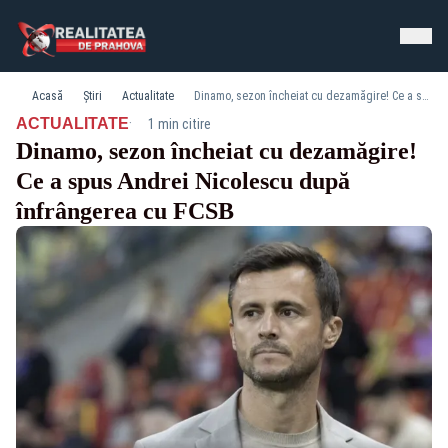
Acasă
Știri
Actualitate
Dinamo, sezon încheiat cu dezamăgire! Ce a spus Andrei Nicolescu după înfrângerea cu FCSB
·
ACTUALITATE
1 min citire
Dinamo, sezon încheiat cu dezamăgire!
Ce a spus Andrei Nicolescu după
înfrângerea cu FCSB