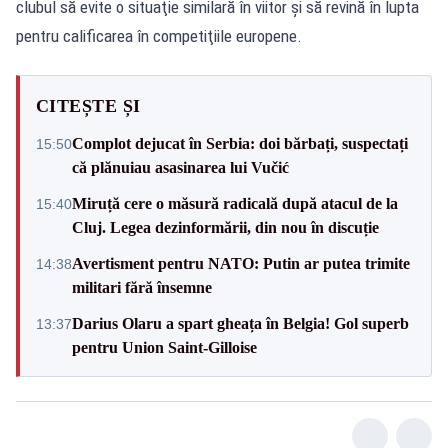
clubul să evite o situaţie similară în viitor şi să revină în lupta
pentru calificarea în competiţiile europene.
CITEȘTE ȘI
Complot dejucat în Serbia: doi bărbați, suspectați
15:50
că plănuiau asasinarea lui Vučić
Miruță cere o măsură radicală după atacul de la
15:40
Cluj. Legea dezinformării, din nou în discuție
Avertisment pentru NATO: Putin ar putea trimite
14:38
militari fără însemne
Darius Olaru a spart gheața în Belgia! Gol superb
13:37
pentru Union Saint-Gilloise