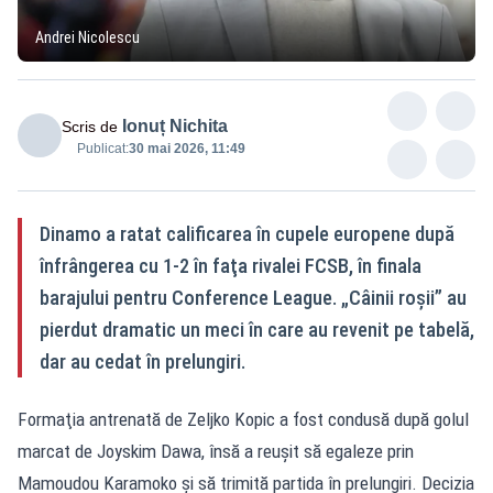
Andrei Nicolescu
Ionuț Nichita
Scris de
Publicat:
30 mai 2026, 11:49
Dinamo a ratat calificarea în cupele europene după
înfrângerea cu 1-2 în faţa rivalei FCSB, în finala
barajului pentru Conference League. „Câinii roşii” au
pierdut dramatic un meci în care au revenit pe tabelă,
dar au cedat în prelungiri.
Formaţia antrenată de Zeljko Kopic a fost condusă după golul
marcat de Joyskim Dawa, însă a reuşit să egaleze prin
Mamoudou Karamoko şi să trimită partida în prelungiri. Decizia