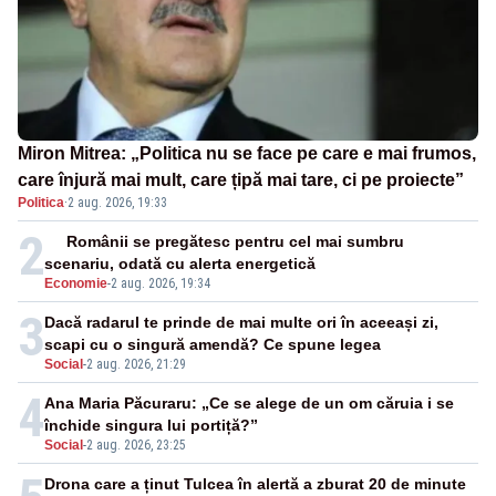
Miron Mitrea: „Politica nu se face pe care e mai frumos,
care înjură mai mult, care țipă mai tare, ci pe proiecte”
Politica
·
2 aug. 2026, 19:33
2
Românii se pregătesc pentru cel mai sumbru
scenariu, odată cu alerta energetică
Economie
-
2 aug. 2026, 19:34
3
Dacă radarul te prinde de mai multe ori în aceeași zi,
scapi cu o singură amendă? Ce spune legea
Social
-
2 aug. 2026, 21:29
4
Ana Maria Păcuraru: „Ce se alege de un om căruia i se
închide singura lui portiță?”
Social
-
2 aug. 2026, 23:25
Drona care a ținut Tulcea în alertă a zburat 20 de minute