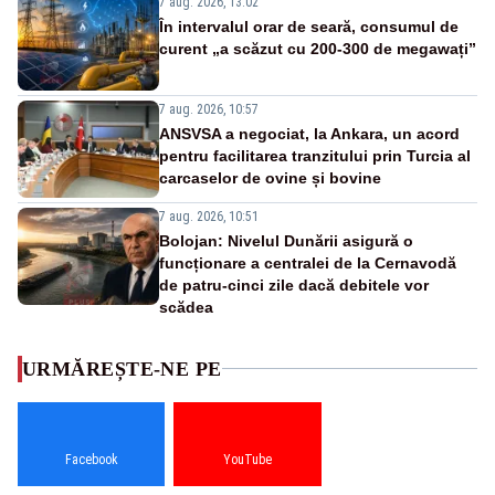
7 aug. 2026, 13:02
În intervalul orar de seară, consumul de
curent „a scăzut cu 200-300 de megawați”
7 aug. 2026, 10:57
ANSVSA a negociat, la Ankara, un acord
pentru facilitarea tranzitului prin Turcia al
carcaselor de ovine și bovine
7 aug. 2026, 10:51
Bolojan: Nivelul Dunării asigură o
funcționare a centralei de la Cernavodă
de patru-cinci zile dacă debitele vor
scădea
URMĂREȘTE-NE PE
Facebook
YouTube