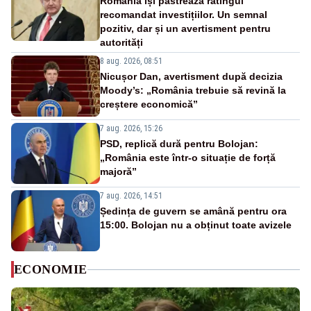
România își păstrează ratingul
recomandat investițiilor. Un semnal
pozitiv, dar și un avertisment pentru
autorități
8 aug. 2026, 08:51
Nicușor Dan, avertisment după decizia
Moody’s: „România trebuie să revină la
creștere economică”
7 aug. 2026, 15:26
PSD, replică dură pentru Bolojan:
„România este într-o situație de forță
majoră”
7 aug. 2026, 14:51
Ședința de guvern se amână pentru ora
15:00. Bolojan nu a obținut toate avizele
ECONOMIE