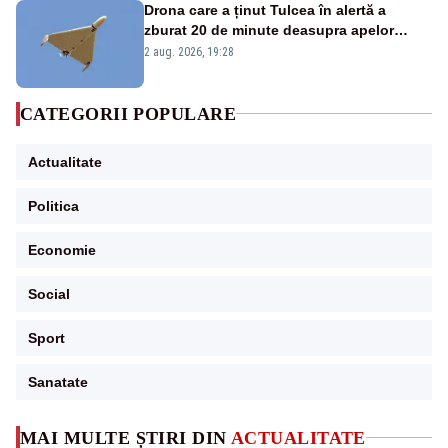
Drona care a ținut Tulcea în alertă a
zburat 20 de minute deasupra apelor
României. Au fost ridicate două F-16
2 aug. 2026, 19:28
CATEGORII POPULARE
Actualitate
Politica
Economie
Social
Sport
Sanatate
MAI MULTE ȘTIRI DIN
ACTUALITATE