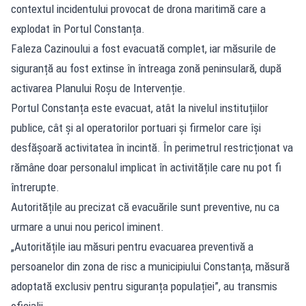
contextul incidentului provocat de drona maritimă care a
explodat în Portul Constanța.
Faleza Cazinoului a fost evacuată complet, iar măsurile de
siguranță au fost extinse în întreaga zonă peninsulară, după
activarea Planului Roșu de Intervenție.
Portul Constanța este evacuat, atât la nivelul instituțiilor
publice, cât și al operatorilor portuari și firmelor care își
desfășoară activitatea în incintă. În perimetrul restricționat va
rămâne doar personalul implicat în activitățile care nu pot fi
întrerupte.
Autoritățile au precizat că evacuările sunt preventive, nu ca
urmare a unui nou pericol iminent.
„Autoritățile iau măsuri pentru evacuarea preventivă a
persoanelor din zona de risc a municipiului Constanța, măsură
adoptată exclusiv pentru siguranța populației”, au transmis
oficialii.