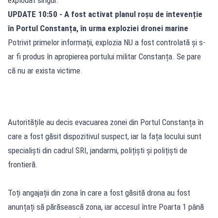
explodat singur.
UPDATE 10:50 - A fost activat planul roșu de intevenție
în Portul Constanța, în urma exploziei dronei marine
Potrivit primelor informații, explozia NU a fost controlată și s-
ar fi produs în apropierea portului militar Constanța. Se pare
că nu ar exista victime.
Autoritățile au decis evacuarea zonei din Portul Constanța în
care a fost găsit dispozitivul suspect, iar la fața locului sunt
specialiști din cadrul SRI, jandarmi, polițiști și polițiști de
frontieră.
Toți angajații din zona în care a fost găsită drona au fost
anunțați să părăsească zona, iar accesul între Poarta 1 până