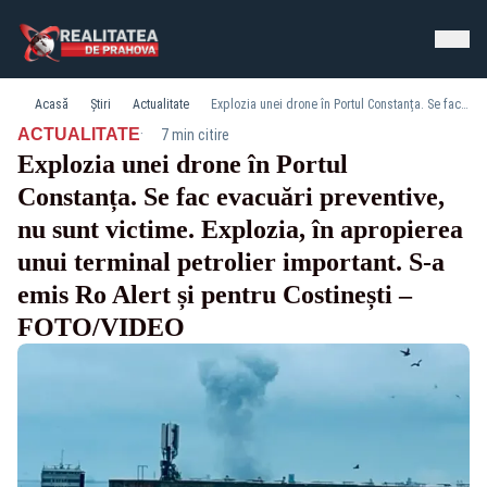
Acasă
Știri
Actualitate
Explozia unei drone în Portul Constanța. Se fac evacuări preventive, nu sunt victime. Explozia, în apropierea unui terminal petrolier important. S-a emis Ro Alert și pentru Costinești – FOTO/VIDEO
·
ACTUALITATE
7 min citire
Explozia unei drone în Portul
Constanța. Se fac evacuări preventive,
nu sunt victime. Explozia, în apropierea
unui terminal petrolier important. S-a
emis Ro Alert și pentru Costinești –
FOTO/VIDEO