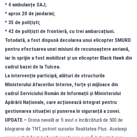
* 4 ambulanțe SAJ;
* ⁠aprox 20 de jandarmi;
* ⁠35 de polițiști;
* ⁠42 de polițiști de frontieră, cu trei ambarcațiuni.
Totodată, a fost dispusă decolarea unui elicopter SMURD
pentru efectuarea unei misiuni de recunoaștere aeriană,
iar în sprijin a fost mobilizat și un elicopter Black Hawk din
cadrul bazei de la Tulcea.
La intervenție participă, alături de structurile
Ministerului Afacerilor Interne, forțe și mijloace din
cadrul Serviciului Român de Informații și Ministerului
Apărării Naționale, care acționează integrat pentru
gestionarea situației și punerea în siguranță a zonei.
UPDATE –
Drona navală ar fi avut o încărcătură de 500 de
kilograme de TNT, potrivit surselor Realitatea Plus. Aceleași