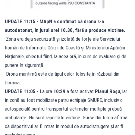
UPDATE 11:15
-
MApN a confimat că drona s-a
autodetonat, în jurul orei 10.30, fără a produce victime.
Zona era deja securizată și izolată de forțe ale Serviciului
Român de Informații, Gărzii de Coastă și Ministerului Apărării
Naționale, obiectul fiind, la acea oră, în curs de evaluare și de
punere în siguranță.
Drona maritimă este de tipul celor folosite în războiul din
Ucraina.
UPDATE 11:05 -
La ora
10:29
a fost activat
Planul Roșu
, iar
în zonă au fost mobilizate patru echipaje SMURD, inclusiv o
autospecială pentru transportul victimelor multiple și două
ambulanțe. Nu sunt raportate victime. Surse din teren afirmă
că dispozitivul ar fi intrat în modul de autodistrugere și ar fi