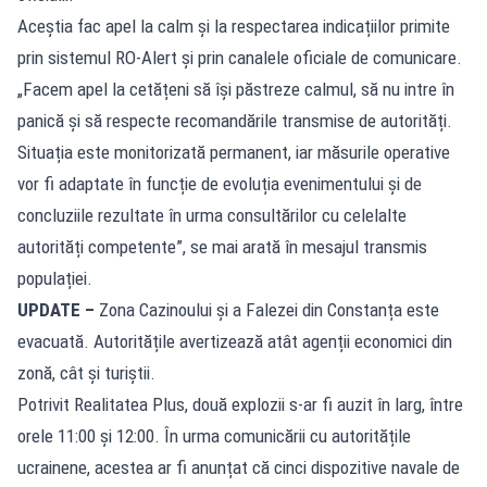
Aceștia fac apel la calm și la respectarea indicațiilor primite
prin sistemul RO-Alert și prin canalele oficiale de comunicare.
„Facem apel la cetățeni să își păstreze calmul, să nu intre în
panică și să respecte recomandările transmise de autorități.
Situația este monitorizată permanent, iar măsurile operative
vor fi adaptate în funcție de evoluția evenimentului și de
concluziile rezultate în urma consultărilor cu celelalte
autorități competente”, se mai arată în mesajul transmis
populației.
UPDATE –
Zona Cazinoului și a Falezei din Constanța este
evacuată. Autoritățile avertizează atât agenții economici din
zonă, cât și turiștii.
Potrivit Realitatea Plus, două explozii s-ar fi auzit în larg, între
orele 11:00 și 12:00. În urma comunicării cu autoritățile
ucrainene, acestea ar fi anunțat că cinci dispozitive navale de