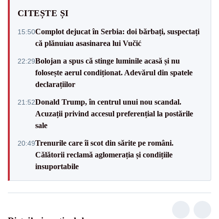
CITEȘTE ȘI
Complot dejucat în Serbia: doi bărbați, suspectați
15:50
că plănuiau asasinarea lui Vučić
Bolojan a spus că stinge luminile acasă și nu
22:29
folosește aerul condiționat. Adevărul din spatele
declarațiilor
Donald Trump, în centrul unui nou scandal.
21:52
Acuzații privind accesul preferențial la postările
sale
Trenurile care îi scot din sărite pe români.
20:49
Călătorii reclamă aglomerația și condițiile
insuportabile