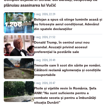
plănuiau asasinarea lui Vučić
5 aug. 2026, 22:29
Bolojan a spus că stinge luminile acasă și
nu folosește aerul condiționat. Adevărul
din spatele declarațiilor
5 aug. 2026, 21:52
Donald Trump, în centrul unui nou
scandal. Acuzații privind accesul
preferențial la postările sale
5 aug. 2026, 20:49
Trenurile care îi scot din sărite pe români.
Călătorii reclamă aglomerația și condițiile
insuportabile
5 aug. 2026, 20:47
Ploile și vijeliile revin în România. Șefa
ANM:”Nu sunt suficiente pentru a
combate seceta și pentru a îmbunătăți
situația Dunării”