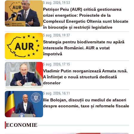
5 aug. 2026, 19:53
Petrișor Peiu (AUR) critică gestionarea
crizei energetice: Proiectele de la
Complexul Energetic Oltenia sunt blocate
în birocrație și restricții legislative
5 aug. 2026, 19:37
Strategia pentru biodiversitate nu apără
interesele României. AUR a votat
împotrivă
5 aug. 2026, 17:15
Vladimir Putin reorganizează Armata rusă.
A înființat o nouă structură dedicată
dronelor
5 aug. 2026, 16:11
Ilie Bolojan, discuții cu mediul de afaceri
despre economie, taxe și reformele fiscale
ECONOMIE