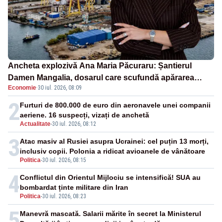
Ancheta explozivă Ana Maria Păcuraru: Șantierul
Damen Mangalia, dosarul care scufundă apărarea
Economie
·
30 iul. 2026, 08:09
României
2
Furturi de 800.000 de euro din aeronavele unei companii
aeriene. 16 suspecți, vizați de anchetă
Actualitate
-
30 iul. 2026, 08:12
3
Atac masiv al Rusiei asupra Ucrainei: cel puțin 13 morți,
inclusiv copii. Polonia a ridicat avioanele de vânătoare
Politica
-
30 iul. 2026, 08:15
4
Conflictul din Orientul Mijlociu se intensifică! SUA au
bombardat ținte militare din Iran
Politica
-
30 iul. 2026, 08:23
5
Manevră mascată. Salarii mărite în secret la Ministerul