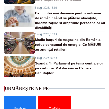
5 aug. 2026, 15:03
Banii intră mai devreme pentru milioane
de români: când se plătesc alocațiile,
indemnizațiile și drepturile persoanelor cu
dizabilități
5 aug. 2026, 10:29
Marile lanțuri de magazine din România
reduc consumul de energie. Ce MĂSURI
au anunțat retailerii
5 aug. 2026, 09:46
Scandal în Parlament pe tema centralelor
pe cărbune. Vot decisiv în Camera
Deputaților
URMĂREȘTE-NE PE
Facebook
YouTube