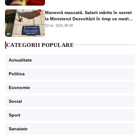
Manevră mascată. Salarii mărite în secret
la Ministerul Dezvoltării în timp ce medicii
ies în stradă
30 iul. 2026, 08:00
CATEGORII POPULARE
Actualitate
Politica
Economie
Social
Sport
Sanatate