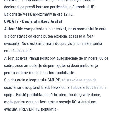
declaratii de presă înaintea participării la Summitul UE -
Balcanii de Vest, aproximativ la ora 12:15.
UPDATE - Declarații Raed Arafat
Autoritățile competente s-au sesizat, iar în momentul în care
s-a constatat că drona putea exploda, aceasta a fost
evacuată. Nu există informații despre victime, însă situația
este în dinamică.
A fost activat Planul Roșu: opt autospeciale de stingere, 80 de
cadre, zece ambulanțe de prim ajutor și două ambulanțe
pentru victime multiple au fost mobilizate.
S-a dat ordin elicopterului SMURD să survoleze zona de
coastă, iar elicopterul Black Hawk de la Tulcea a fost trimis în
sprijin. Există posibilitatea să fie identificate și alte drone,
motiv pentru care au fost emise mesaje RO-Alert și am
evacuat, PREVENTIV, populația.