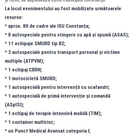
La locul evenimentului au fost mobilizate următoarele
resurse:
* aprox. 80 de cadre ale ISU Constanța;
* 8 autospeciale pentru stingere cu apă și spumă (ASAS);
* 11 echipaje SMURD tip B2;
* 3 autospeciale pentru transport personal și victime
multiple (ATPVM);
* 1 echipaj CBRN;
* 1 motocicletă SMURD;
* 1 autospecială pentru intervenții cu scafandri;
* 1 autospecială de primă intervenție și comandă
(ASpISI);
* 1 echipaj de terapie intensivă mobilă (TIM);
* 1 container multirisc;
* un Punct Medical Avansat categoria I;