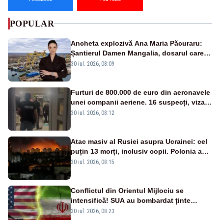
POPULAR
Ancheta explozivă Ana Maria Păcuraru:
Șantierul Damen Mangalia, dosarul care
scufundă apărarea României
30 iul. 2026, 08:09
Furturi de 800.000 de euro din aeronavele
unei companii aeriene. 16 suspecți, vizați
de anchetă
30 iul. 2026, 08:12
Atac masiv al Rusiei asupra Ucrainei: cel
puțin 13 morți, inclusiv copii. Polonia a
ridicat avioanele de vânătoare
30 iul. 2026, 08:15
Conflictul din Orientul Mijlociu se
intensifică! SUA au bombardat ținte
militare din Iran
30 iul. 2026, 08:23