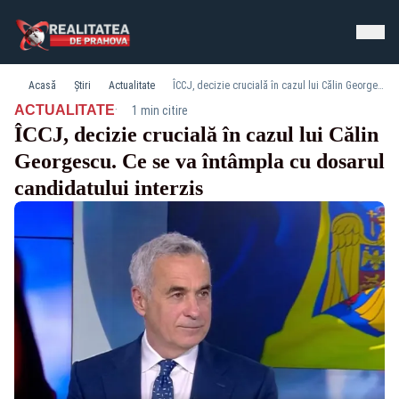
Acasă
Știri
Actualitate
ÎCCJ, decizie crucială în cazul lui Călin Georgescu. Ce se va întâmpla cu dosarul candidatului interzis
·
ACTUALITATE
1 min citire
ÎCCJ, decizie crucială în cazul lui Călin
Georgescu. Ce se va întâmpla cu dosarul
candidatului interzis