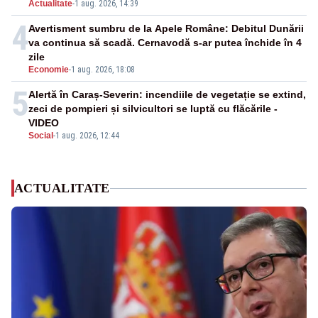
Actualitate
-
1 aug. 2026, 14:39
4
Avertisment sumbru de la Apele Române: Debitul Dunării
va continua să scadă. Cernavodă s-ar putea închide în 4
zile
Economie
-
1 aug. 2026, 18:08
5
Alertă în Caraș-Severin: incendiile de vegetație se extind,
zeci de pompieri și silvicultori se luptă cu flăcările -
VIDEO
Social
-
1 aug. 2026, 12:44
ACTUALITATE