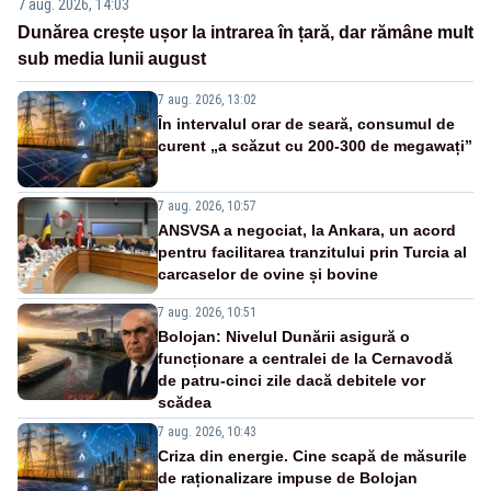
7 aug. 2026, 14:03
Dunărea crește ușor la intrarea în țară, dar rămâne mult
sub media lunii august
7 aug. 2026, 13:02
În intervalul orar de seară, consumul de
curent „a scăzut cu 200-300 de megawați”
7 aug. 2026, 10:57
ANSVSA a negociat, la Ankara, un acord
pentru facilitarea tranzitului prin Turcia al
carcaselor de ovine și bovine
7 aug. 2026, 10:51
Bolojan: Nivelul Dunării asigură o
funcționare a centralei de la Cernavodă
de patru-cinci zile dacă debitele vor
scădea
7 aug. 2026, 10:43
Criza din energie. Cine scapă de măsurile
de raționalizare impuse de Bolojan