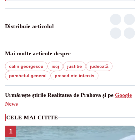
Distribuie articolul
Mai multe articole despre
calin georgescu
iccj
justitie
judecată
parchetul general
presedinte interzis
Urmărește știrile Realitatea de Prahova și pe
Google
News
CELE MAI CITITE
1