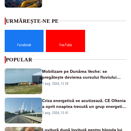
URMĂREȘTE-NE PE
Facebook
YouTube
POPULAR
Mobilizare pe Dunărea Veche: se
pregătește devierea cursului fluviului
către Cernavodă – VIDEO
1 aug. 2026, 13:38
Criza energetică se acutizează. CE Oltenia
a oprit noaptea trecută un grup energetic
de la Rovinari
1 aug. 2026, 13:41
Lovitură după lovitură pentru blonda lui