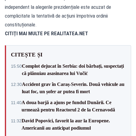
independent la alegerile prezidențiale este acuzat de
complicitate la tentativă de acțiuni împotriva ordinii
constituționale.
CITIȚI MAI MULTE PE
REALITATEA.NET
CITEȘTE ȘI
Complot dejucat în Serbia: doi bărbați, suspectați
15:50
că plănuiau asasinarea lui Vučić
Accident grav în Caraș-Severin. Două vehicule au
12:30
luat foc, un șofer ar putea fi mort
A doua barjă a ajuns pe fundul Dunării. Ce
11:40
urmează pentru Reactorul 2 de la Cernavodă
David Popovici, favorit la aur la Europene.
11:32
Americanii au anticipat podiumul