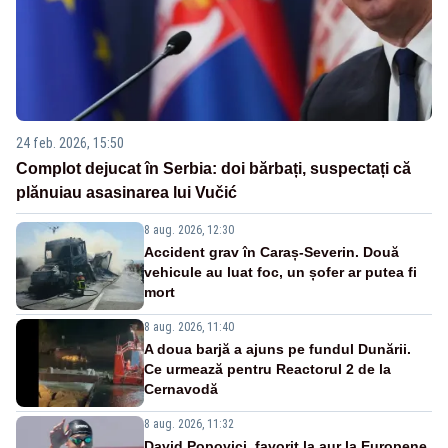
24 feb. 2026, 15:50
Complot dejucat în Serbia: doi bărbați, suspectați că
plănuiau asasinarea lui Vučić
8 aug. 2026, 12:30
Accident grav în Caraș-Severin. Două
vehicule au luat foc, un șofer ar putea fi
mort
8 aug. 2026, 11:40
A doua barjă a ajuns pe fundul Dunării.
Ce urmează pentru Reactorul 2 de la
Cernavodă
8 aug. 2026, 11:32
David Popovici, favorit la aur la Europene.