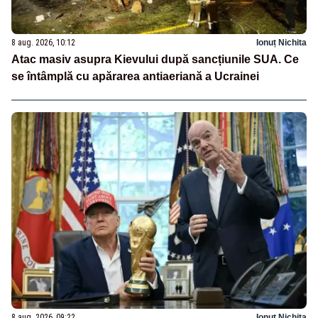
8 aug. 2026, 10:12
Ionuț Nichita
Atac masiv asupra Kievului după sancțiunile SUA. Ce
se întâmplă cu apărarea antiaeriană a Ucrainei
8 aug. 2026, 09:22
Ionuț Nichita