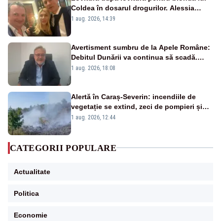
Coldea în dosarul drogurilor. Alessia
Păcuraru explică decizia magistraților
1 aug. 2026, 14:39
Avertisment sumbru de la Apele Române:
Debitul Dunării va continua să scadă.
Cernavodă s-ar putea închide în 4 zile
1 aug. 2026, 18:08
Alertă în Caraș-Severin: incendiile de
vegetație se extind, zeci de pompieri și
silvicultori se luptă cu flăcările - VIDEO
1 aug. 2026, 12:44
CATEGORII POPULARE
Actualitate
Politica
Economie