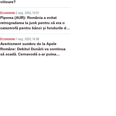
viitoare?
4
Economie
-
2 aug. 2026, 10:01
Piperea (AUR): România a evitat
retrogradarea la junk pentru că era o
catastrofă pentru bănci și fondurile de
pensii
5
Economie
-
1 aug. 2026, 18:08
Avertisment sumbru de la Apele
Române: Debitul Dunării va continua
să scadă. Cernavodă s-ar putea
închide în 4 zile