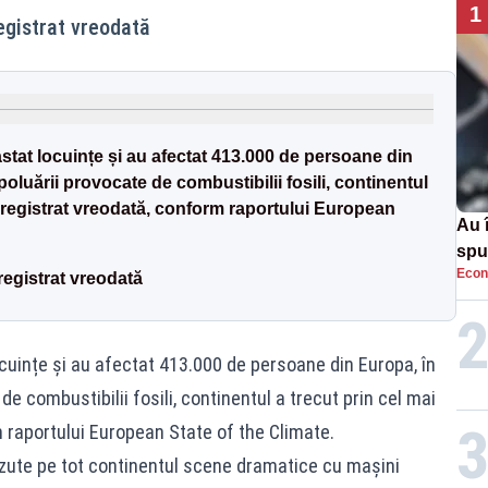
1
registrat vreodată
vastat locuințe și au afectat 413.000 de persoane din
oluării provocate de combustibilii fosili, continentul
înregistrat vreodată, conform raportului European
Au 
spu
Econ
pas
registrat vreodată
locuințe și au afectat 413.000 de persoane din Europa, în
de combustibilii fosili, continentul a trecut prin cel mai
 raportului European State of the Climate.
ăzute pe tot continentul scene dramatice cu mașini