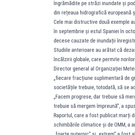
îngrămădite pe străzi inundate și pod
din rețeaua hidrografică europeană și
Cele mai distructive două exemple au
în septembrie și estul Spaniei în oct
decese cauzate de inundații înregistr
Studiile anterioare au arătat că deza
încălzirii globale, care permite noril
Director general al Organizației Met
„fiecare fracțiune suplimentară de g
societățile trebuie, totodată, să se a
„Facem progrese, dar trebuie să mer
trebuie să mergem împreună”, a spus 
Raportul, care a fost publicat marți d
schimbările climatice și de OMM, a ar
„foarte puternic” și „extrem” a fost a