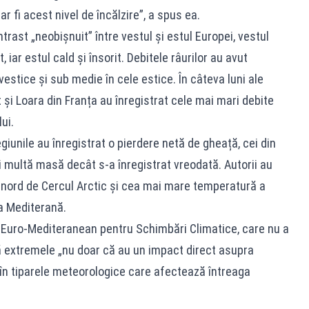
r fi acest nivel de încălzire”, a spus ea.
ntrast „neobișnuit” între vestul și estul Europei, vestul
 iar estul cald și însorit. Debitele râurilor au avut
 vestice și sub medie în cele estice. În câteva luni ale
 și Loara din Franța au înregistrat cele mai mari debite
ui.
egiunile au înregistrat o pierdere netă de gheață, cei din
 multă masă decât s-a înregistrat vreodată. Autorii au
 nord de Cercul Arctic și cea mai mare temperatură a
ea Mediterană.
ul Euro-Mediteranean pentru Schimbări Climatice, care nu a
că extremele „nu doar că au un impact direct asupra
l în tiparele meteorologice care afectează întreaga