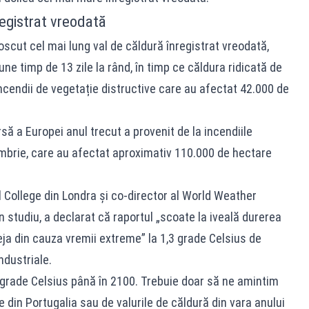
registrat vreodată
oscut cel mai lung val de căldură înregistrat vreodată,
ne timp de 13 zile la rând, în timp ce căldura ridicată de
incendii de vegetație distructive care au afectat 42.000 de
să a Europei anul trecut a provenit de la incendiile
mbrie, care au afectat aproximativ 110.000 de hectare
al College din Londra și co-director al World Weather
în studiu, a declarat că raportul „scoate la iveală durerea
ja din cauza vremii extreme” la 1,3 grade Celsius de
ndustriale.
rade Celsius până în 2100. Trebuie doar să ne amintim
le din Portugalia sau de valurile de căldură din vara anului