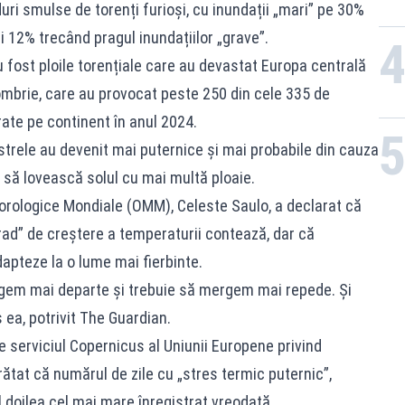
uri smulse de torenți furioși, cu inundații „mari” pe 30%
 12% trecând pragul inundațiilor „grave”.
 fost ploile torențiale care au devastat Europa centrală
ombrie, care au provocat peste 250 din cele 335 de
ate pe continent în anul 2024.
strele au devenit mai puternice și mai probabile din cauza
or să lovească solul cu mai multă ploaie.
eorologice Mondiale (OMM), Celeste Saulo, a declarat că
rad” de creștere a temperaturii contează, dar că
dapteze la o lume mai fierbinte.
gem mai departe și trebuie să mergem mai repede. Și
ea, potrivit The Guardian.
e serviciul Copernicus al Uniunii Europene privind
ătat că numărul de zile cu „stres termic puternic”,
l doilea cel mai mare înregistrat vreodată.