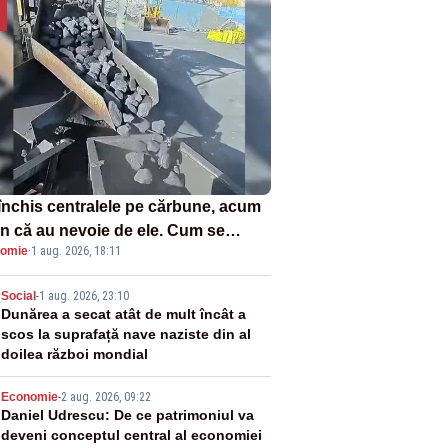
închis centralele pe cărbune, acum
n că au nevoie de ele. Cum se
omie
·
1 aug. 2026, 18:11
ează vina în plină criză energetică
2
Social
-
1 aug. 2026, 23:10
Dunărea a secat atât de mult încât a
scos la suprafață nave naziste din al
doilea război mondial
3
Economie
-
2 aug. 2026, 09:22
Daniel Udrescu: De ce patrimoniul va
deveni conceptul central al economiei