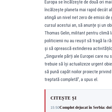
Europa se încălzește de două ori mai
încălzește planeta mai rapid decât a
atingă un nivel net zero de emisii de
cursul acestui an, să anunțe și un o
Thomas Gelin, militant pentru climă l
politicienii nu au reușit să tragă la
și să oprească extinderea activitățilo
„Singurele părți ale Europei care nu 
trebuie să își actualizeze urgent obiec
să pună capăt noilor proiecte privind 
treptată completă”, a spus el.
CITEȘTE ȘI
Complot dejucat în Serbia: doi 
15:50