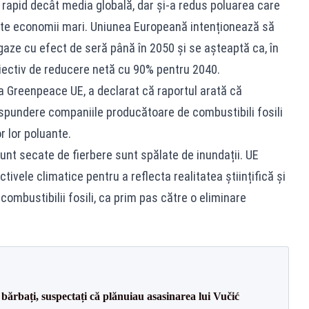
 rapid decât media globală, dar și-a redus poluarea care
lte economii mari. Uniunea Europeană intenționează să
 gaze cu efect de seră până în 2050 și se așteaptă ca, în
biectiv de reducere netă cu 90% pentru 2040.
a Greenpeace UE, a declarat că raportul arată că
 răspundere companiile producătoare de combustibili fosili
r lor poluante.
sunt secate de fierbere sunt spălate de inundații. UE
tivele climatice pentru a reflecta realitatea științifică și
combustibilii fosili, ca prim pas către o eliminare
bărbați, suspectați că plănuiau asasinarea lui Vučić