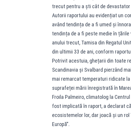
trecut pentru a ști cât de devastator a
Autorii raportului au evidențiat un co
având tendința de a fi umed și înnorat,
tendința de a fi peste medie în țările
anului trecut, Tamisa din Regatul Unit
din ultimii 33 de ani, conform raportul
Potrivit acestuia, ghețarii din toate r
Scandinavia și Svalbard pierzând mai
mai remarcat temperaturi ridicate la
suprafeței mării înregistrată în Mar
Froila Palmeiro, climatolog la Centr
fost implicată în raport, a declarat 
ecosistemelor lor, dar joacă și un ro
Europă”.