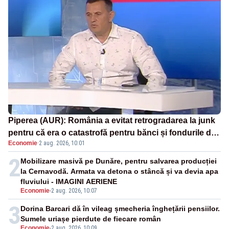
Piperea (AUR): România a evitat retrogradarea la junk
pentru că era o catastrofă pentru bănci și fondurile de
Economie
·
2 aug. 2026, 10:01
pensii
2
Mobilizare masivă pe Dunăre, pentru salvarea producției
la Cernavodă. Armata va detona o stâncă și va devia apa
fluviului - IMAGINI AERIENE
Economie
-
2 aug. 2026, 10:07
3
Dorina Barcari dă în vileag șmecheria înghețării pensiilor.
Sumele uriașe pierdute de fiecare român
Economie
-
2 aug. 2026, 10:09