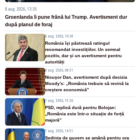
8 aug. 2026, 13:35
Groenlanda îi pune frână lui Trump. Avertisment dur
după planul de foraj
8 aug. 2026, 10:38
România își păstrează ratingul
recomandat investițiilor. Un semnal
pozitiv, dar și un avertisment pentru
autorități
8 aug. 2026, 08:51
Nicușor Dan, avertisment după decizia
Moody’s: „România trebuie să revină la
creștere economică”
7 aug. 2026, 15:26
PSD, replică dură pentru Bolojan:
„România este într-o situație de forță
majoră”
7 aug. 2026, 14:51
Ședința de guvern se amână pentru ora