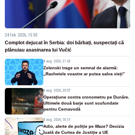
24 feb. 2026, 15:50
Complot dejucat în Serbia: doi bărbați, suspectați că
plănuiau asasinarea lui Vučić
8 aug. 2026, 21:42
Zelenski trage un semnal de alarmă:
„Rachetele voastre ar putea salva vieți”
8 aug. 2026, 20:07
Operațiune contra cronometru pe Dunăre.
Ultimele două barje sunt scufundate
pentru Cernavodă
8 aug. 2026, 18:31
Adio, alerte de poliție pe Waze? Decizia
luată de Curtea de Justiție a UE