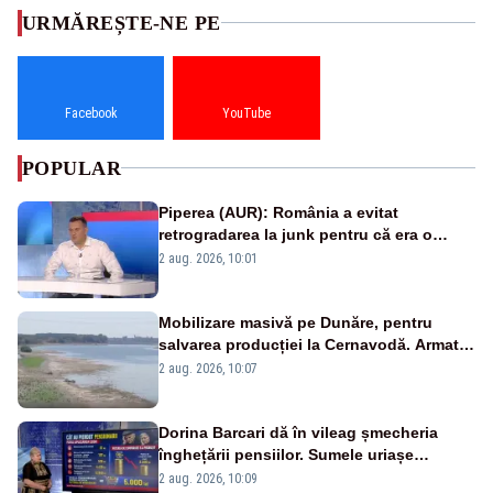
URMĂREȘTE-NE PE
Facebook
YouTube
POPULAR
Piperea (AUR): România a evitat
retrogradarea la junk pentru că era o
catastrofă pentru bănci și fondurile de
2 aug. 2026, 10:01
pensii
Mobilizare masivă pe Dunăre, pentru
salvarea producției la Cernavodă. Armata
va detona o stâncă și va devia apa
2 aug. 2026, 10:07
fluviului - IMAGINI AERIENE
Dorina Barcari dă în vileag șmecheria
înghețării pensiilor. Sumele uriașe
pierdute de fiecare român
2 aug. 2026, 10:09