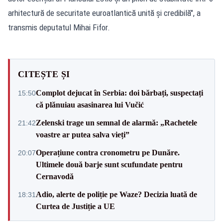
arhitectură de securitate euroatlantică unită și credibilă", a
transmis deputatul Mihai Fifor.
CITEȘTE ȘI
Complot dejucat în Serbia: doi bărbați, suspectați
15:50
că plănuiau asasinarea lui Vučić
Zelenski trage un semnal de alarmă: „Rachetele
21:42
voastre ar putea salva vieți”
Operațiune contra cronometru pe Dunăre.
20:07
Ultimele două barje sunt scufundate pentru
Cernavodă
Adio, alerte de poliție pe Waze? Decizia luată de
18:31
Curtea de Justiție a UE