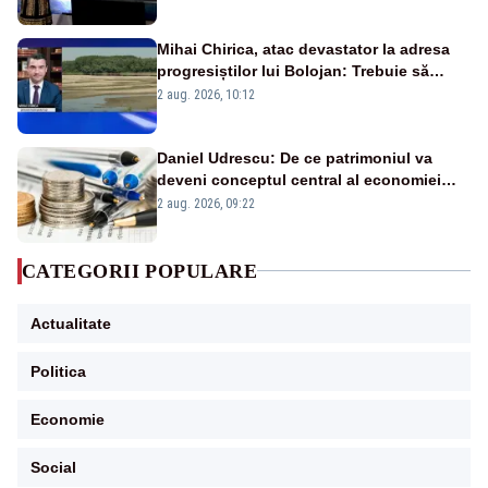
Mihai Chirica, atac devastator la adresa
progresiștilor lui Bolojan: Trebuie să
protejăm și natura, dar nu șținem omaneii
2 aug. 2026, 10:12
în stare permanentă de alertă
Daniel Udrescu: De ce patrimoniul va
deveni conceptul central al economiei
viitoare?
2 aug. 2026, 09:22
CATEGORII POPULARE
Actualitate
Politica
Economie
Social