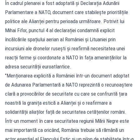
În cadrul plenarei a fost adoptată și Declarația Adunării
Parlamentare a NATO, document care stabilește prioritățile
politice ale Alianței pentru perioada următoare. Potrivit lui
Mihai Fifor, punctul 4 al declarației condamnă explicit
încălcările spațiului aerian al României și Lituaniei prin
incursiuni ale dronelor rusești și reafirmă necesitatea unei
reacții ferme și coordonate a NATO în fața amenințărilor la
adresa securității euroatlantice.
"Menționarea explicită a României într-un document adoptat
de Adunarea Parlamentară a NATO reprezintă o recunoaștere
clară a provocărilor de securitate cu care se confruntă țara
noastră la granița estică a Alianței și o reafirmare a
solidarității aliaților față de securitatea cetățenilor români.
Într-un moment în care securitatea regiunii Mării Negre este
mai importantă ca oricând, România trebuie să rămână un
actor esențial al Flancului Estic și un pilon de stabilitate într-o