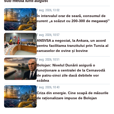
sub media lunii august
7 aug. 2026, 13:02
În intervalul orar de seară, consumul de
curent „a scăzut cu 200-300 de megawați”
7 aug. 2026, 10:57
ANSVSA a negociat, la Ankara, un acord
pentru facilitarea tranzitului prin Turcia al
carcaselor de ovine și bovine
7 aug. 2026, 10:51
Bolojan: Nivelul Dunării asigură o
funcționare a centralei de la Cernavodă
de patru-cinci zile dacă debitele vor
scădea
7 aug. 2026, 10:43
Criza din energie. Cine scapă de măsurile
de raționalizare impuse de Bolojan