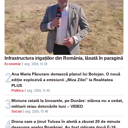
Infrastructura irigațiilor din România, lăsată în paragină
Economie
·
2 aug. 2026, 15:38
2
Ana Maria Păcuraru demască planul lui Bolojan. O nouă
ediție explozivă a emisiunii „Miza Zilei” la Realitatea
PLUS
Politica
-
2 aug. 2026, 15:42
3
Misiune ratată la Izvoarele, pe Dunăre: stânca nu a cedat,
militarii reiau detonările luni – VIDEO
Social
-
2 aug. 2026, 15:48
4
Drona care a ținut Tulcea în alertă a zburat 20 de minute
deasupra apelor României. Au fost ridicate două F-16