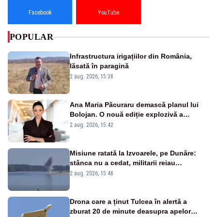
Facebook
YouTube
POPULAR
Infrastructura irigațiilor din România,
lăsată în paragină
2 aug. 2026, 15:38
Ana Maria Păcuraru demască planul lui
Bolojan. O nouă ediție explozivă a
emisiunii „Miza Zilei” la Realitatea PLUS
2 aug. 2026, 15:42
Misiune ratată la Izvoarele, pe Dunăre:
stânca nu a cedat, militarii reiau
detonările luni – VIDEO
2 aug. 2026, 15:48
Drona care a ținut Tulcea în alertă a
zburat 20 de minute deasupra apelor