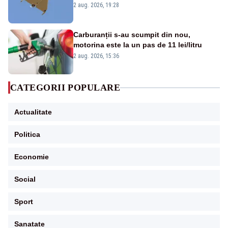
României. Au fost ridicate două F-16
2 aug. 2026, 19:28
Carburanții s-au scumpit din nou,
motorina este la un pas de 11 lei/litru
2 aug. 2026, 15:36
CATEGORII POPULARE
Actualitate
Politica
Economie
Social
Sport
Sanatate