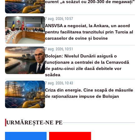
curent „a scăzut cu 200-300 de megawați”
7 aug. 2026, 10:57
ANSVSA a negociat, la Ankara, un acord
pentru facilitarea tranzitului prin Turcia al
carcaselor de ovine și bovine
7 aug. 2026, 10:51
Bolojan: Nivelul Dunării asigură o
funcționare a centralei de la Cernavodă
de patru-cinci zile dacă debitele vor
scădea
7 aug. 2026, 10:43
Criza din energie. Cine scapă de măsurile
de raționalizare impuse de Bolojan
URMĂREȘTE-NE PE