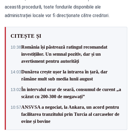
această procedură, toate fondurile disponibile ale
administrației locale vor fi direcționate către creditori.
CITEȘTE ȘI
România își păstrează ratingul recomandat
10:38
investițiilor. Un semnal pozitiv, dar și un
avertisment pentru autorități
Dunărea crește ușor la intrarea în țară, dar
14:03
rămâne mult sub media lunii august
În intervalul orar de seară, consumul de curent „a
13:02
scăzut cu 200-300 de megawați”
ANSVSA a negociat, la Ankara, un acord pentru
10:57
facilitarea tranzitului prin Turcia al carcaselor de
ovine și bovine