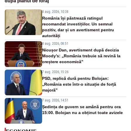
după planul de foraj
8 aug. 2026, 10:38
România își păstrează ratingul
recomandat investițiilor. Un semnal
pozitiv, dar și un avertisment pentru
autorități
8 aug. 2026, 08:51
Nicușor Dan, avertisment după decizia
Moody’s: „România trebuie să revină la
creștere economică”
7 aug. 2026, 15:26
PSD, replică dură pentru Bolojan:
„România este într-o situație de forță
majoră”
7 aug. 2026, 14:51
Ședința de guvern se amână pentru ora
15:00. Bolojan nu a obținut toate avizele