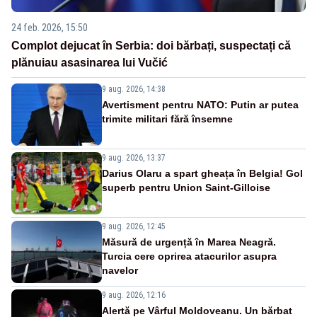
24 feb. 2026, 15:50
Complot dejucat în Serbia: doi bărbați, suspectați că
plănuiau asasinarea lui Vučić
9 aug. 2026, 14:38
Avertisment pentru NATO: Putin ar putea
trimite militari fără însemne
9 aug. 2026, 13:37
Darius Olaru a spart gheața în Belgia! Gol
superb pentru Union Saint-Gilloise
9 aug. 2026, 12:45
Măsură de urgență în Marea Neagră.
Turcia cere oprirea atacurilor asupra
navelor
9 aug. 2026, 12:16
Alertă pe Vârful Moldoveanu. Un bărbat