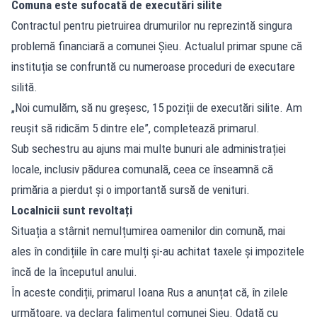
Comuna este sufocată de executări silite
Contractul pentru pietruirea drumurilor nu reprezintă singura
problemă financiară a comunei Șieu. Actualul primar spune că
instituția se confruntă cu numeroase proceduri de executare
silită.
„Noi cumulăm, să nu greșesc, 15 poziții de executări silite. Am
reușit să ridicăm 5 dintre ele”, completează primarul.
Sub sechestru au ajuns mai multe bunuri ale administrației
locale, inclusiv pădurea comunală, ceea ce înseamnă că
primăria a pierdut și o importantă sursă de venituri.
Localnicii sunt revoltați
Situația a stârnit nemulțumirea oamenilor din comună, mai
ales în condițiile în care mulți și-au achitat taxele și impozitele
încă de la începutul anului.
În aceste condiții, primarul Ioana Rus a anunțat că, în zilele
următoare, va declara falimentul comunei Șieu. Odată cu