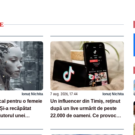
E
Ionuț Nichita
7 aug. 2026, 17:44
Ionuț Nichita
cal pentru o femeie
Un influencer din Timiș, reținut
 Și-a recăpătat
după un live urmărit de peste
utorul unei
22.000 de oameni. Ce provocări
zate pe AI
făcea pe TikTok