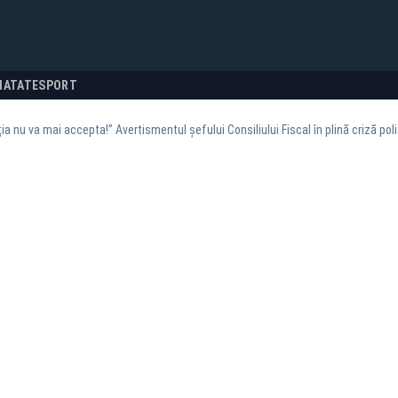
NATATE
SPORT
ia nu va mai accepta!” Avertismentul șefului Consiliului Fiscal în plină criză poli