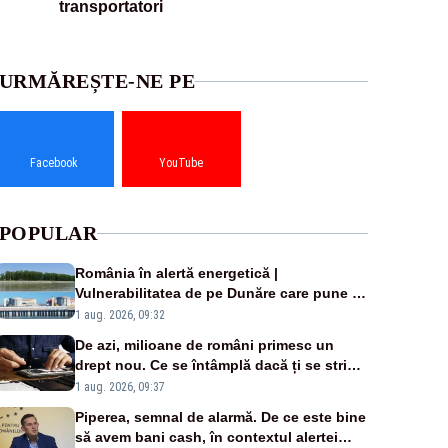
transportatori
URMĂREȘTE-NE PE
Facebook
YouTube
POPULAR
România în alertă energetică |
Vulnerabilitatea de pe Dunăre care pune în
pericol Centrala Cernavodă era cunoscută
1 aug. 2026, 09:32
de pe vremea lui Ceaușescu
De azi, milioane de români primesc un
drept nou. Ce se întâmplă dacă ți se strică
un produs
1 aug. 2026, 09:37
Piperea, semnal de alarmă. De ce este bine
să avem bani cash, în contextul alertei