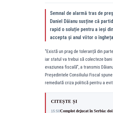
Semnal de alarmă tras de președ
Daniel Dăianu susține că parti
rapid o soluție pentru a ieși d
accepta și anul viitor o îngheța
"Există un prag de toleranță din partea
iar statul va trebui să colecteze bani
evaziunea fiscală", a transmis Dăian
Președintele Consiliului Fiscal spune
remediată criza politică pentru a evi
CITEȘTE ȘI
Complot dejucat în Serbia: doi 
15:50