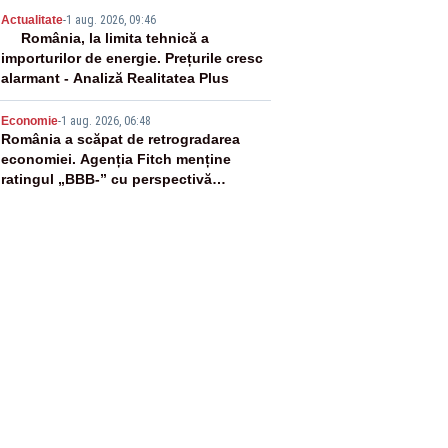
4
Actualitate
-
1 aug. 2026, 09:46
România, la limita tehnică a
importurilor de energie. Prețurile cresc
alarmant - Analiză Realitatea Plus
5
Economie
-
1 aug. 2026, 06:48
România a scăpat de retrogradarea
economiei. Agenția Fitch menține
ratingul „BBB-” cu perspectivă
negativă