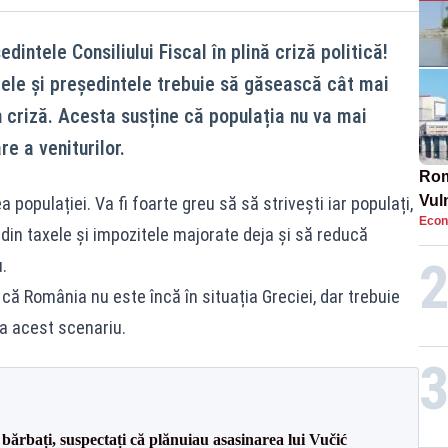
intele Consiliului Fiscal în plină criză politică!
dele și președintele trebuie să găsească cât mai
in criză. Acesta susține că populația nu va mai
re a veniturilor.
Rom
Vul
 populației. Va fi foarte greu să să strivești iar populați,
Econ
pun
 din taxele și impozitele majorate deja și să reducă
cun
u.
 că România nu este încă în situația Greciei, dar trebuie
ta acest scenariu.
bărbați, suspectați că plănuiau asasinarea lui Vučić