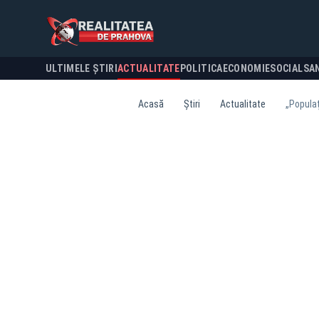
ULTIMELE ȘTIRI
ACTUALITATE
POLITICA
ECONOMIE
SOCIAL
SA
Acasă
Știri
Actualitate
„Populaț