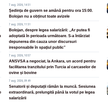
7 aug. 2026, 14:51
Ședința de guvern se amână pentru ora 15:00.
Bolojan nu a obținut toate avizele
7 aug. 2026, 11:51
Bolojan, despre legea salarizării: „Ar putea fi
u
adoptată în perioada următoare. S-a întârziat
depunerea din cauza unor discursuri
iresponsabile în spaţiul public”
7 aug. 2026, 10:57
ANSVSA a negociat, la Ankara, un acord pentru
facilitarea tranzitului prin Turcia al carcaselor de
ovine și bovine
7 aug. 2026, 09:49
Senatorii și deputații rămân la muncă. Sesiunea
e
extraordinară, prelungită până la votul pe legea
salarizării