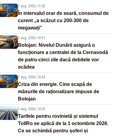
7 aug. 2026, 13:02
În intervalul orar de seară, consumul de
curent „a scăzut cu 200-300 de
megawați”
7 aug. 2026, 10:51
Bolojan: Nivelul Dunării asigură o
funcționare a centralei de la Cernavodă
de patru-cinci zile dacă debitele vor
scădea
7 aug. 2026, 10:43
Criza din energie. Cine scapă de
măsurile de raționalizare impuse de
Bolojan
7 aug. 2026, 10:01
Tarifele pentru rovinietă și sistemul
TollRo se aplică de la 1 octombrie 2026.
Ce se schimbă pentru șoferi și