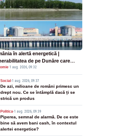
ânia în alertă energetică |
nerabilitatea de pe Dunăre care
omie
·
1 aug. 2026, 09:32
e în pericol Centrala Cernavodă era
oscută de pe vremea lui Ceaușescu
2
Social
-
1 aug. 2026, 09:37
De azi, milioane de români primesc un
drept nou. Ce se întâmplă dacă ți se
strică un produs
3
Politica
-
1 aug. 2026, 09:39
Piperea, semnal de alarmă. De ce este
bine să avem bani cash, în contextul
alertei energetice?