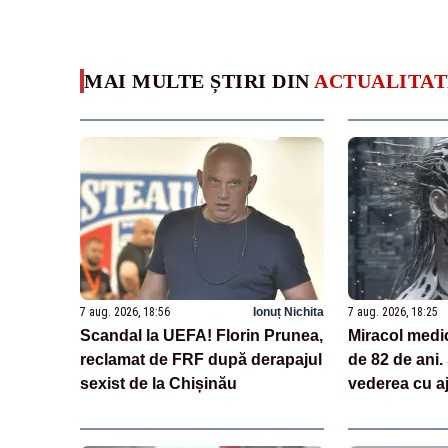
MAI MULTE ȘTIRI DIN
ACTUALITAT
7 aug. 2026, 18:56
Ionuț Nichita
7 aug. 2026, 18:25
Scandal la UEFA! Florin Prunea,
Miracol medi
reclamat de FRF după derapajul
de 82 de ani.
sexist de la Chișinău
vederea cu aj
tehnologii ba