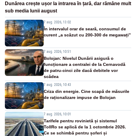
Dunărea crește ușor la intrarea în țară, dar rămâne mult
sub media lunii august
7 aug. 2026, 13:02
În intervalul orar de seară, consumul de
curent „a scăzut cu 200-300 de megawați”
7 aug. 2026, 10:51
Bolojan: Nivelul Dunării asigură o
funcționare a centralei de la Cernavodă
de patru-cinci zile dacă debitele vor
scădea
7 aug. 2026, 10:43
Criza din energie. Cine scapă de măsurile
de raționalizare impuse de Bolojan
7 aug. 2026, 10:01
Tarifele pentru rovinietă și sistemul
TollRo se aplică de la 1 octombrie 2026.
Ce se schimbă pentru șoferi și