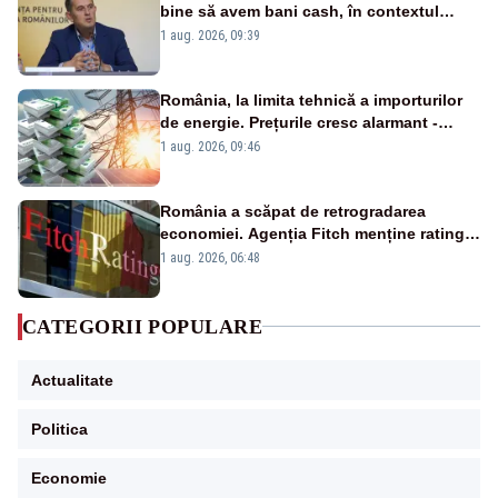
bine să avem bani cash, în contextul
alertei energetice?
1 aug. 2026, 09:39
România, la limita tehnică a importurilor
de energie. Prețurile cresc alarmant -
Analiză Realitatea Plus
1 aug. 2026, 09:46
România a scăpat de retrogradarea
economiei. Agenția Fitch menține ratingul
„BBB-” cu perspectivă negativă
1 aug. 2026, 06:48
CATEGORII POPULARE
Actualitate
Politica
Economie