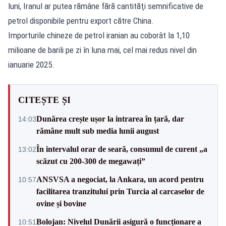
luni, Iranul ar putea rămâne fără cantităţi semnificative de
petrol disponibile pentru export către China.
Importurile chineze de petrol iranian au coborât la 1,10
milioane de barili pe zi în luna mai, cel mai redus nivel din
ianuarie 2025.
CITEȘTE ȘI
Dunărea crește ușor la intrarea în țară, dar
14:03
rămâne mult sub media lunii august
În intervalul orar de seară, consumul de curent „a
13:02
scăzut cu 200-300 de megawați”
ANSVSA a negociat, la Ankara, un acord pentru
10:57
facilitarea tranzitului prin Turcia al carcaselor de
ovine și bovine
Bolojan: Nivelul Dunării asigură o funcționare a
10:51