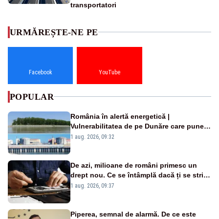
transportatori
URMĂREȘTE-NE PE
Facebook
YouTube
POPULAR
România în alertă energetică |
Vulnerabilitatea de pe Dunăre care pune
în pericol Centrala Cernavodă era
1 aug. 2026, 09:32
cunoscută de pe vremea lui Ceaușescu
De azi, milioane de români primesc un
drept nou. Ce se întâmplă dacă ți se strică
un produs
1 aug. 2026, 09:37
Piperea, semnal de alarmă. De ce este