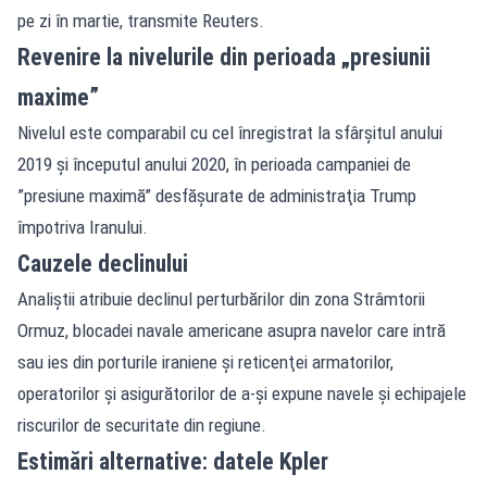
pe zi în martie, transmite Reuters.
Revenire la nivelurile din perioada „presiunii
maxime”
Nivelul este comparabil cu cel înregistrat la sfârşitul anului
2019 şi începutul anului 2020, în perioada campaniei de
”presiune maximă” desfăşurate de administraţia Trump
împotriva Iranului.
Cauzele declinului
Analiştii atribuie declinul perturbărilor din zona Strâmtorii
Ormuz, blocadei navale americane asupra navelor care intră
sau ies din porturile iraniene şi reticenţei armatorilor,
operatorilor şi asigurătorilor de a-şi expune navele şi echipajele
riscurilor de securitate din regiune.
Estimări alternative: datele Kpler