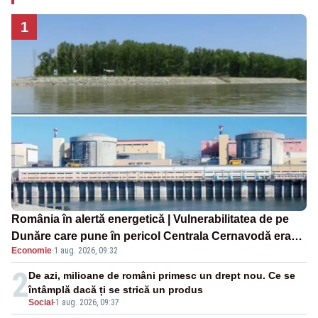
1
România în alertă energetică | Vulnerabilitatea de pe
Dunăre care pune în pericol Centrala Cernavodă era
Economie
·
1 aug. 2026, 09:32
cunoscută de pe vremea lui Ceaușescu
2
De azi, milioane de români primesc un drept nou. Ce se
întâmplă dacă ți se strică un produs
Social
-
1 aug. 2026, 09:37