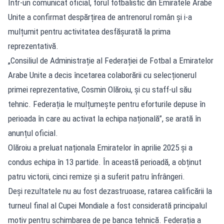
Într-un comunicat oficial, forul fotbalistic din Emiratele Arabe
Unite a confirmat despărțirea de antrenorul român și i-a
mulțumit pentru activitatea desfășurată la prima
reprezentativă.
„Consiliul de Administrație al Federației de Fotbal a Emiratelor
Arabe Unite a decis încetarea colaborării cu selecționerul
primei reprezentative, Cosmin Olăroiu, și cu staff-ul său
tehnic. Federația le mulțumește pentru eforturile depuse în
perioada în care au activat la echipa națională”, se arată în
anunțul oficial.
Olăroiu a preluat naționala Emiratelor în aprilie 2025 și a
condus echipa în 13 partide. În această perioadă, a obținut
patru victorii, cinci remize și a suferit patru înfrângeri.
Deși rezultatele nu au fost dezastruoase, ratarea calificării la
turneul final al Cupei Mondiale a fost considerată principalul
motiv pentru schimbarea de pe banca tehnică. Federația a