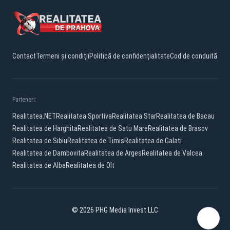
Contact
Termeni și condiții
Politică de confidențialitate
Cod de conduită
Parteneri:
Realitatea.NET
Realitatea Sportiva
Realitatea Star
Realitatea de Bacau
Realitatea de Harghita
Realitatea de Satu Mare
Realitatea de Brasov
Realitatea de Sibiu
Realitatea de Timis
Realitatea de Galati
Realitatea de Dambovita
Realitatea de Arges
Realitatea de Valcea
Realitatea de Alba
Realitatea de Olt
© 2026 PHG Media Invest LLC
Facebook
YouTube