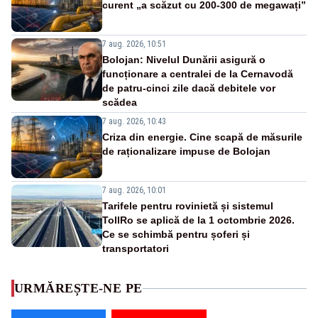
curent „a scăzut cu 200-300 de megawați”
7 aug. 2026, 10:51
Bolojan: Nivelul Dunării asigură o
funcționare a centralei de la Cernavodă
de patru-cinci zile dacă debitele vor
scădea
7 aug. 2026, 10:43
Criza din energie. Cine scapă de măsurile
de raționalizare impuse de Bolojan
7 aug. 2026, 10:01
Tarifele pentru rovinietă și sistemul
TollRo se aplică de la 1 octombrie 2026.
Ce se schimbă pentru șoferi și
transportatori
URMĂREȘTE-NE PE