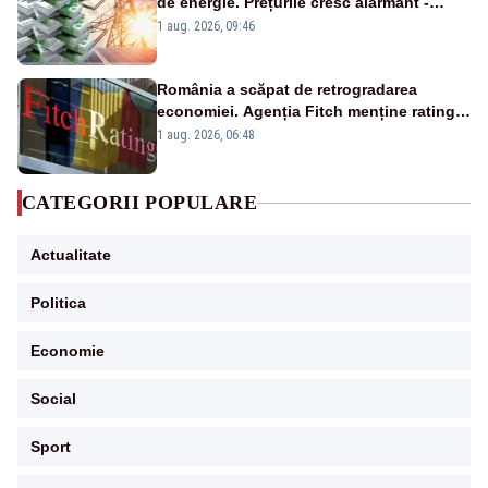
de energie. Prețurile cresc alarmant -
Analiză Realitatea Plus
1 aug. 2026, 09:46
România a scăpat de retrogradarea
economiei. Agenția Fitch menține ratingul
„BBB-” cu perspectivă negativă
1 aug. 2026, 06:48
CATEGORII POPULARE
Actualitate
Politica
Economie
Social
Sport