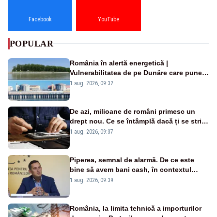
Facebook
YouTube
POPULAR
România în alertă energetică |
Vulnerabilitatea de pe Dunăre care pune
în pericol Centrala Cernavodă era
1 aug. 2026, 09:32
cunoscută de pe vremea lui Ceaușescu
De azi, milioane de români primesc un
drept nou. Ce se întâmplă dacă ți se strică
un produs
1 aug. 2026, 09:37
Piperea, semnal de alarmă. De ce este
bine să avem bani cash, în contextul
alertei energetice?
1 aug. 2026, 09:39
România, la limita tehnică a importurilor