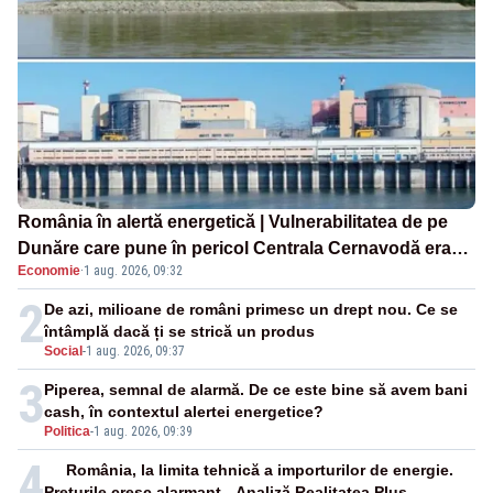
România în alertă energetică | Vulnerabilitatea de pe
Dunăre care pune în pericol Centrala Cernavodă era
Economie
·
1 aug. 2026, 09:32
cunoscută de pe vremea lui Ceaușescu
2
De azi, milioane de români primesc un drept nou. Ce se
întâmplă dacă ți se strică un produs
Social
-
1 aug. 2026, 09:37
3
Piperea, semnal de alarmă. De ce este bine să avem bani
cash, în contextul alertei energetice?
Politica
-
1 aug. 2026, 09:39
4
România, la limita tehnică a importurilor de energie.
Prețurile cresc alarmant - Analiză Realitatea Plus