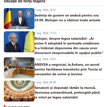
situație de forță majoră”
7 aug. 2026, 14:51
Ședința de guvern se amână pentru ora
15:00. Bolojan nu a obținut toate avizele
7 aug. 2026, 11:51
Bolojan, despre legea salarizării: „Ar
putea fi adoptată în perioada următoare.
S-a întârziat depunerea din cauza unor
discursuri iresponsabile în spaţiul public”
7 aug. 2026, 10:57
ANSVSA a negociat, la Ankara, un acord
pentru facilitarea tranzitului prin Turcia al
carcaselor de ovine și bovine
7 aug. 2026, 09:49
Senatorii și deputații rămân la muncă.
Sesiunea extraordinară, prelungită până
la votul pe legea salarizării