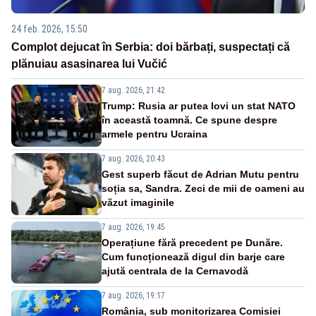
24 feb. 2026, 15:50
Complot dejucat în Serbia: doi bărbați, suspectați că
plănuiau asasinarea lui Vučić
7 aug. 2026, 21:42
Trump: Rusia ar putea lovi un stat NATO
în această toamnă. Ce spune despre
armele pentru Ucraina
7 aug. 2026, 20:43
Gest superb făcut de Adrian Mutu pentru
soția sa, Sandra. Zeci de mii de oameni au
văzut imaginile
7 aug. 2026, 19:45
Operațiune fără precedent pe Dunăre.
Cum funcționează digul din barje care
ajută centrala de la Cernavodă
7 aug. 2026, 19:17
România, sub monitorizarea Comisiei