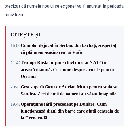
precizat că numele noului selecționer va fi anunțat în perioada
următoare.
CITEȘTE ȘI
Complot dejucat în Serbia: doi bărbați, suspectați
15:50
că plănuiau asasinarea lui Vučić
Trump: Rusia ar putea lovi un stat NATO în
21:42
această toamnă. Ce spune despre armele pentru
Ucraina
Gest superb făcut de Adrian Mutu pentru soția sa,
20:43
Sandra. Zeci de mii de oameni au văzut imaginile
Operațiune fără precedent pe Dunăre. Cum
19:45
funcționează digul din barje care ajută centrala de
la Cernavodă