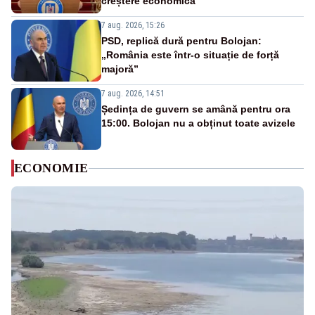
creștere economică”
7 aug. 2026, 15:26
PSD, replică dură pentru Bolojan:
„România este într-o situație de forță
majoră”
7 aug. 2026, 14:51
Ședința de guvern se amână pentru ora
15:00. Bolojan nu a obținut toate avizele
ECONOMIE