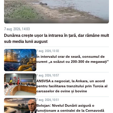
7 aug. 2026, 14:03
Dunărea crește ușor la intrarea în țară, dar rămâne mult
sub media lunii august
7 aug. 2026, 13:02
În intervalul orar de seară, consumul de
curent „a scăzut cu 200-300 de megawați”
7 aug. 2026, 10:57
ANSVSA a negociat, la Ankara, un acord
pentru facilitarea tranzitului prin Turcia al
carcaselor de ovine și bovine
7 aug. 2026, 10:51
Bolojan: Nivelul Dunării asigură o
funcționare a centralei de la Cernavodă