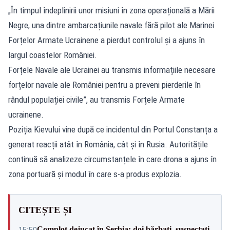
„În timpul îndeplinirii unor misiuni în zona operațională a Mării
Negre, una dintre ambarcațiunile navale fără pilot ale Marinei
Forțelor Armate Ucrainene a pierdut controlul și a ajuns în
largul coastelor României.
Forțele Navale ale Ucrainei au transmis informațiile necesare
forțelor navale ale României pentru a preveni pierderile în
rândul populației civile”, au transmis Forțele Armate
ucrainene.
Poziția Kievului vine după ce incidentul din Portul Constanța a
generat reacții atât în România, cât și în Rusia. Autoritățile
continuă să analizeze circumstanțele în care drona a ajuns în
zona portuară și modul în care s-a produs explozia.
CITEȘTE ȘI
Complot dejucat în Serbia: doi bărbați, suspectați
15:50