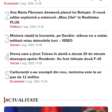
Economie
·
2 aug. 2026, 15:38
2
Ana Maria Păcuraru demască planul lui Bolojan. O nouă
ediție explozivă a emisiunii „Miza Zilei” la Realitatea
PLUS
Politica
-
2 aug. 2026, 15:42
3
Misiune ratată la Izvoarele, pe Dunăre: stânca nu a cedat,
militarii reiau detonările luni – VIDEO
Social
-
2 aug. 2026, 15:48
4
Drona care a ținut Tulcea în alertă a zburat 20 de minute
deasupra apelor României. Au fost ridicate două F-16
Social
-
2 aug. 2026, 19:28
5
Carburanții s-au scumpit din nou, motorina este la un
pas de 11 lei/litru
Economie
-
2 aug. 2026, 15:36
ACTUALITATE