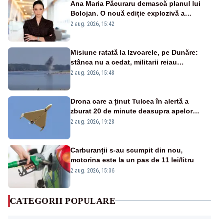
Ana Maria Păcuraru demască planul lui
Bolojan. O nouă ediție explozivă a
emisiunii „Miza Zilei” la Realitatea PLUS
2 aug. 2026, 15:42
Misiune ratată la Izvoarele, pe Dunăre:
stânca nu a cedat, militarii reiau
detonările luni – VIDEO
2 aug. 2026, 15:48
Drona care a ținut Tulcea în alertă a
zburat 20 de minute deasupra apelor
României. Au fost ridicate două F-16
2 aug. 2026, 19:28
Carburanții s-au scumpit din nou,
motorina este la un pas de 11 lei/litru
2 aug. 2026, 15:36
CATEGORII POPULARE