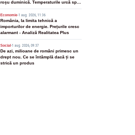
roșu duminică. Temperaturile urcă spre
40°C
4
Economie
-
1 aug. 2026, 11:36
România, la limita tehnică a
importurilor de energie. Prețurile cresc
alarmant - Analiză Realitatea Plus
5
Social
-
1 aug. 2026, 09:37
De azi, milioane de români primesc un
drept nou. Ce se întâmplă dacă ți se
strică un produs