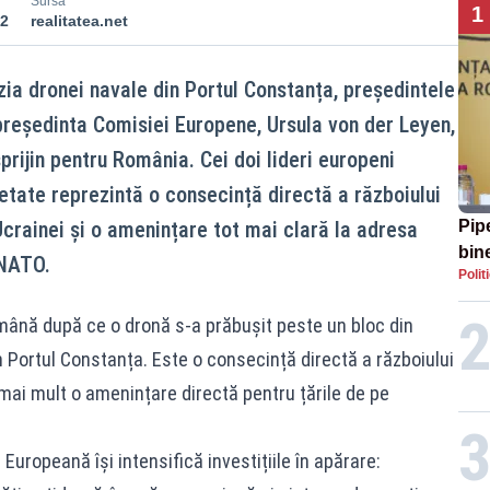
Sursă
1
12
realitatea.net
ia dronei navale din Portul Constanța, președintele
reședinta Comisiei Europene, Ursula von der Leyen,
rijin pentru România. Cei doi lideri europeni
etate reprezintă o consecință directă a războiului
crainei și o amenințare tot mai clară la adresa
Pip
bin
 NATO.
Polit
aler
mână după ce o dronă s-a prăbușit peste un bloc din
în Portul Constanța. Este o consecință directă a războiului
 mai mult o amenințare directă pentru țările de pe
uropeană își intensifică investițiile în apărare: