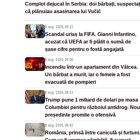
Complot dejucat în Serbia: doi bărbați, suspectaț
că plănuiau asasinarea lui Vučić
8 aug. 2026, 09:22
Scandal uriaș la FIFA. Gianni Infantino,
acuzat că UEFA ar fi plătit o sumă de
șase cifre pentru o fostă angajată
8 aug. 2026, 09:06
Incendiu într-un apartament din Vâlcea.
Un bărbat a murit, iar o femeie a fost
evacuată de pompieri
8 aug. 2026, 08:53
Trump pune 1 miliard de dolari pe masa
Columbiei pentru războiul antidrog. Nou
președinte promite o ofensivă
8 aug. 2026, 08:42
România, prinsă între caniculă și furtuni