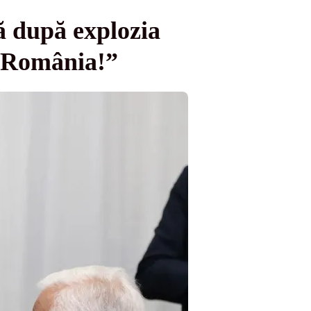
ă după explozia
u România!”