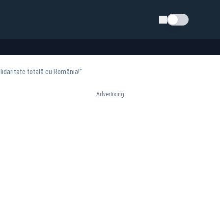
Schimba tema
lidaritate totală cu România!”
Advertising