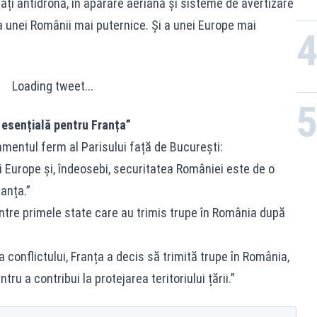
ăți antidronă, în apărare aeriană și sisteme de avertizare
a unei Românii mai puternice. Și a unei Europe mai
Loading tweet...
esențială pentru Franța”
amentul ferm al Parisului față de București:
gii Europe și, îndeosebi, securitatea României este de o
anța.”
intre primele state care au trimis trupe în România după
conflictului, Franța a decis să trimită trupe în România,
tru a contribui la protejarea teritoriului țării.”