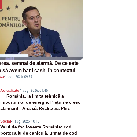
erea, semnal de alarmă. De ce este
e să avem bani cash, în contextul
ica
·
1 aug. 2026, 09:39
tei energetice?
2
Actualitate
-
1 aug. 2026, 09:46
România, la limita tehnică a
importurilor de energie. Prețurile cresc
alarmant - Analiză Realitatea Plus
3
Social
-
1 aug. 2026, 10:15
Valul de foc lovește România: cod
portocaliu de caniculă, urmat de cod