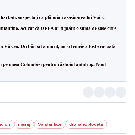
bărbați, suspectați că plănuiau asasinarea lui Vučić
nfantino, acuzat că UEFA ar fi plătit o sumă de șase cifre
n Vâlcea. Un bărbat a murit, iar o femeie a fost evacuată
i pe masa Columbiei pentru războiul antidrog. Noul
acron
mesaj
Solidaritate
drona explodata