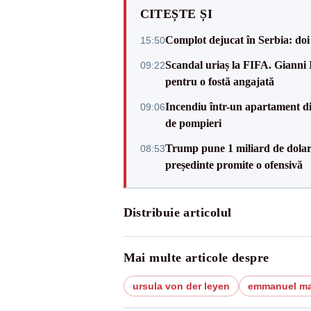
CITEȘTE ȘI
Complot dejucat în Serbia: doi 
15:50
Scandal uriaș la FIFA. Gianni I
09:22
pentru o fostă angajată
Incendiu într-un apartament di
09:06
de pompieri
Trump pune 1 miliard de dolar
08:53
președinte promite o ofensivă
Distribuie articolul
Mai multe articole despre
ursula von der leyen
emmanuel m