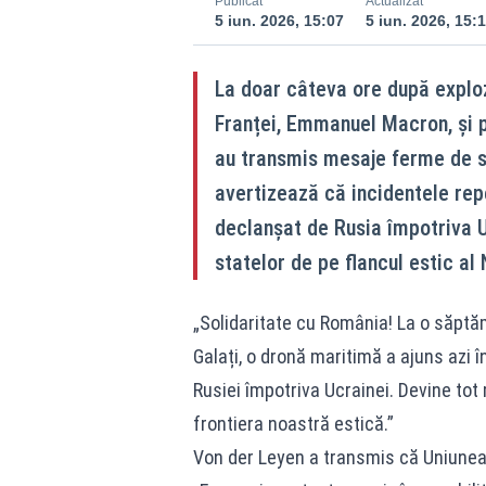
Publicat
Actualizat
5 iun. 2026, 15:07
5 iun. 2026, 15:
La doar câteva ore după exploz
Franței, Emmanuel Macron, și p
au transmis mesaje ferme de sp
avertizează că incidentele rep
declanșat de Rusia împotriva U
statelor de pe flancul estic al
„Solidaritate cu România! La o săptă
Galați, o dronă maritimă a ajuns azi 
Rusiei împotriva Ucrainei. Devine tot
frontiera noastră estică.”
Von der Leyen a transmis că Uniunea E