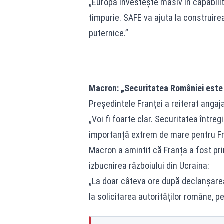
„Europa investește masiv în capabilit
timpurie. SAFE va ajuta la construire
puternice.”
Macron: „Securitatea României este 
Președintele Franței a reiterat angaj
„Voi fi foarte clar. Securitatea între
importanță extrem de mare pentru Fr
Macron a amintit că Franța a fost pr
izbucnirea războiului din Ucraina:
„La doar câteva ore după declanșarea 
la solicitarea autorităților române, pen