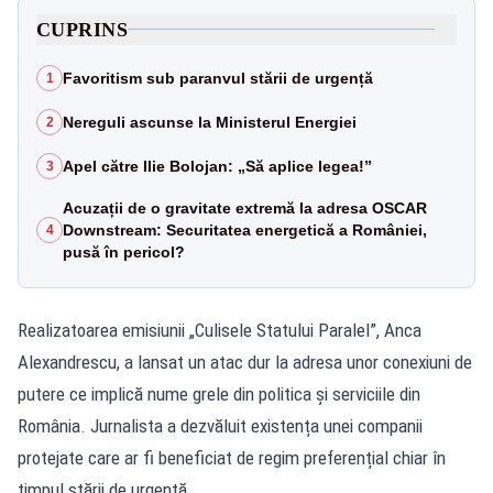
CUPRINS
Favoritism sub paranvul stării de urgență
1
Nereguli ascunse la Ministerul Energiei
2
Apel către Ilie Bolojan: „Să aplice legea!”
3
Acuzații de o gravitate extremă la adresa OSCAR
Downstream: Securitatea energetică a României,
4
pusă în pericol?
Realizatoarea emisiunii „Culisele Statului Paralel”, Anca
Alexandrescu, a lansat un atac dur la adresa unor conexiuni de
putere ce implică nume grele din politica și serviciile din
România. Jurnalista a dezvăluit existența unei companii
protejate care ar fi beneficiat de regim preferențial chiar în
timpul stării de urgență.