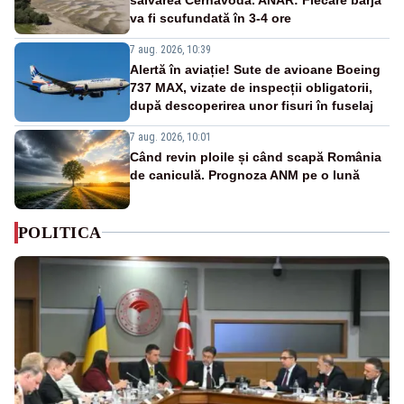
va fi scufundată în 3-4 ore
7 aug. 2026, 10:39
Alertă în aviație! Sute de avioane Boeing
737 MAX, vizate de inspecții obligatorii,
după descoperirea unor fisuri în fuselaj
7 aug. 2026, 10:01
Când revin ploile și când scapă România
de caniculă. Prognoza ANM pe o lună
POLITICA