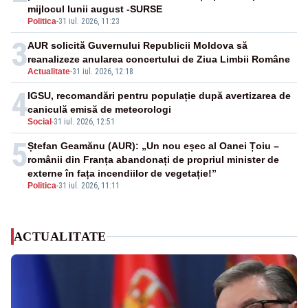
mijlocul lunii august -SURSE
Politica
-
31 iul. 2026, 11:23
3
AUR solicită Guvernului Republicii Moldova să
reanalizeze anularea concertului de Ziua Limbii Române
Actualitate
-
31 iul. 2026, 12:18
4
IGSU, recomandări pentru populație după avertizarea de
caniculă emisă de meteorologi
Social
-
31 iul. 2026, 12:51
5
Ștefan Geamănu (AUR): „Un nou eșec al Oanei Țoiu –
românii din Franța abandonați de propriul minister de
externe în fața incendiilor de vegetație!”
Politica
-
31 iul. 2026, 11:11
ACTUALITATE