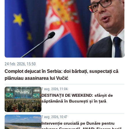
24 feb. 2026, 15:50
Complot dejucat în Serbia: doi bărbați, suspectați că
plănuiau asasinarea lui Vučić
7 aug. 2026, 11:04
DESTINAȚII DE WEEKEND: sfârșit de
săptămână în București și în țară
7 aug. 2026, 10:47
Intervenție crucială pe Dunăre pentru
salvarea Cernavodă. ANAR: Fiecare barjă