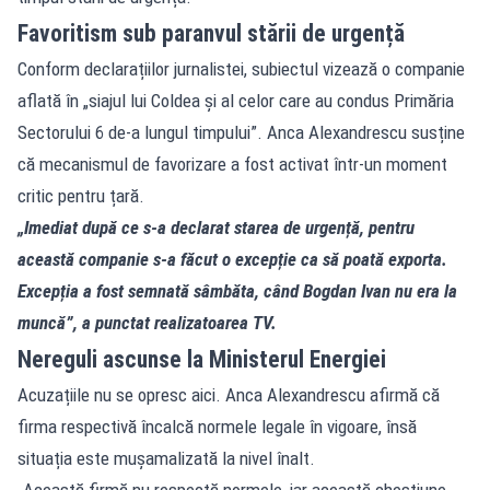
Favoritism sub paranvul stării de urgență
Conform declarațiilor jurnalistei, subiectul vizează o companie
aflată în „siajul lui Coldea și al celor care au condus Primăria
Sectorului 6 de-a lungul timpului”. Anca Alexandrescu susține
că mecanismul de favorizare a fost activat într-un moment
critic pentru țară.
„Imediat după ce s-a declarat starea de urgență, pentru
această companie s-a făcut o excepție ca să poată exporta.
Excepția a fost semnată sâmbăta, când Bogdan Ivan nu era la
muncă”, a punctat realizatoarea TV.
Nereguli ascunse la Ministerul Energiei
Acuzațiile nu se opresc aici. Anca Alexandrescu afirmă că
firma respectivă încalcă normele legale în vigoare, însă
situația este mușamalizată la nivel înalt.
„Această firmă nu respectă normele, iar această chestiune