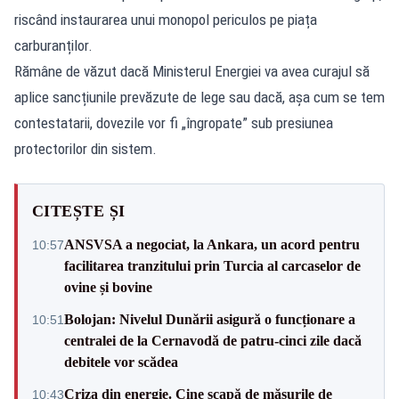
riscând instaurarea unui monopol periculos pe piața
carburanților.
Rămâne de văzut dacă Ministerul Energiei va avea curajul să
aplice sancțiunile prevăzute de lege sau dacă, așa cum se tem
contestatarii, dovezile vor fi „îngropate” sub presiunea
protectorilor din sistem.
CITEȘTE ȘI
ANSVSA a negociat, la Ankara, un acord pentru
10:57
facilitarea tranzitului prin Turcia al carcaselor de
ovine și bovine
Bolojan: Nivelul Dunării asigură o funcționare a
10:51
centralei de la Cernavodă de patru-cinci zile dacă
debitele vor scădea
Criza din energie. Cine scapă de măsurile de
10:43