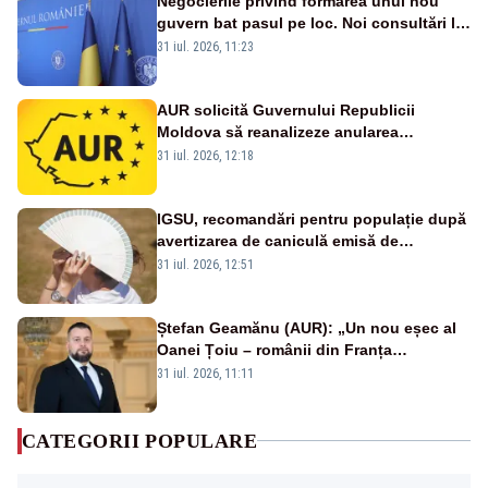
Negocierile privind formarea unui nou
guvern bat pasul pe loc. Noi consultări la
Cotroceni, așteptate după mijlocul lunii
31 iul. 2026, 11:23
august -SURSE
AUR solicită Guvernului Republicii
Moldova să reanalizeze anularea
concertului de Ziua Limbii Române
31 iul. 2026, 12:18
IGSU, recomandări pentru populație după
avertizarea de caniculă emisă de
meteorologi
31 iul. 2026, 12:51
Ștefan Geamănu (AUR): „Un nou eșec al
Oanei Țoiu – românii din Franța
abandonați de propriul minister de
31 iul. 2026, 11:11
externe în fața incendiilor de vegetație!”
CATEGORII POPULARE