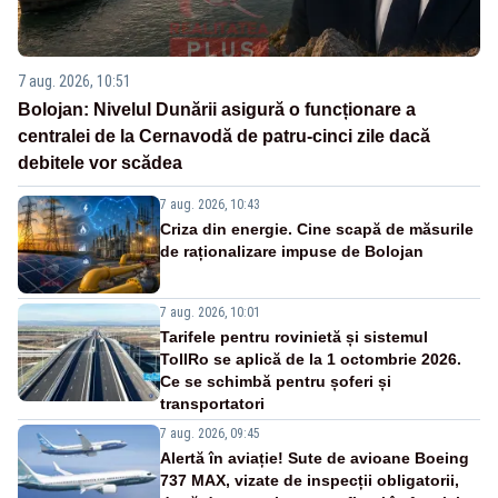
7 aug. 2026, 10:51
Bolojan: Nivelul Dunării asigură o funcționare a
centralei de la Cernavodă de patru-cinci zile dacă
debitele vor scădea
7 aug. 2026, 10:43
Criza din energie. Cine scapă de măsurile
de raționalizare impuse de Bolojan
7 aug. 2026, 10:01
Tarifele pentru rovinietă și sistemul
TollRo se aplică de la 1 octombrie 2026.
Ce se schimbă pentru șoferi și
transportatori
7 aug. 2026, 09:45
Alertă în aviație! Sute de avioane Boeing
737 MAX, vizate de inspecții obligatorii,