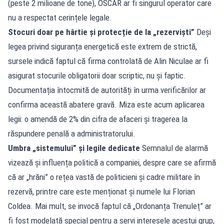
(peste 2 milioane de tone), OSCAR ar fi singurul operator care
nu a respectat cerințele legale.
Stocuri doar pe hârtie și protecție de la „rezerviști”
Deși
legea privind siguranța energetică este extrem de strictă,
sursele indică faptul că firma controlată de Alin Niculae ar fi
asigurat stocurile obligatorii doar scriptic, nu și faptic.
Documentația întocmită de autorități în urma verificărilor ar
confirma această abatere gravă. Miza este acum aplicarea
legii: o amendă de 2% din cifra de afaceri și tragerea la
răspundere penală a administratorului.
Umbra „sistemului” și legile dedicate
Semnalul de alarmă
vizează și influența politică a companiei, despre care se afirmă
că ar „hrăni” o rețea vastă de politicieni și cadre militare în
rezervă, printre care este menționat și numele lui Florian
Coldea. Mai mult, se invocă faptul că „Ordonanța Trenuleț” ar
fi fost modelată special pentru a servi interesele acestui grup,