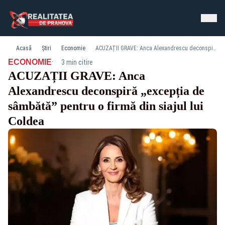
Acasă
Știri
Economie
ACUZAȚII GRAVE: Anca Alexandrescu deconspiră „excepția de sâmbătă” pentru o firmă din siajul lui Coldea
·
ECONOMIE
3 min citire
ACUZAȚII GRAVE: Anca
Alexandrescu deconspiră „excepția de
sâmbătă” pentru o firmă din siajul lui
Coldea