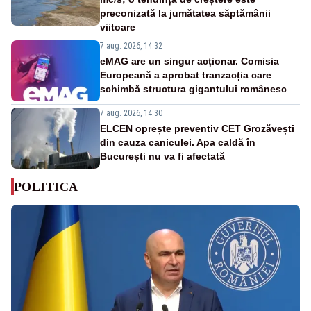
preconizată la jumătatea săptămânii
viitoare
7 aug. 2026, 14:32
eMAG are un singur acționar. Comisia
Europeană a aprobat tranzacția care
schimbă structura gigantului românesc
7 aug. 2026, 14:30
ELCEN oprește preventiv CET Grozăvești
din cauza caniculei. Apa caldă în
București nu va fi afectată
POLITICA