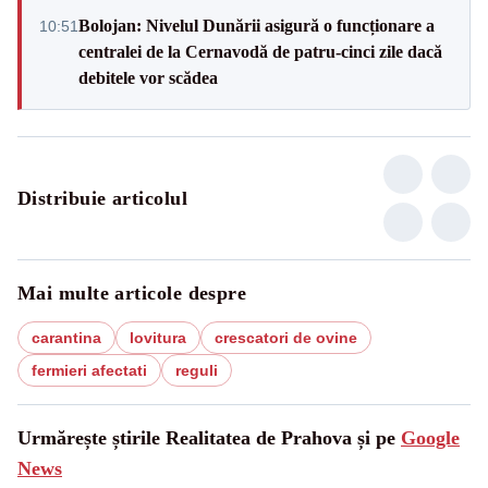
Bolojan: Nivelul Dunării asigură o funcționare a
10:51
centralei de la Cernavodă de patru-cinci zile dacă
debitele vor scădea
Distribuie articolul
Mai multe articole despre
carantina
lovitura
crescatori de ovine
fermieri afectati
reguli
Urmărește știrile Realitatea de Prahova și pe
Google
News