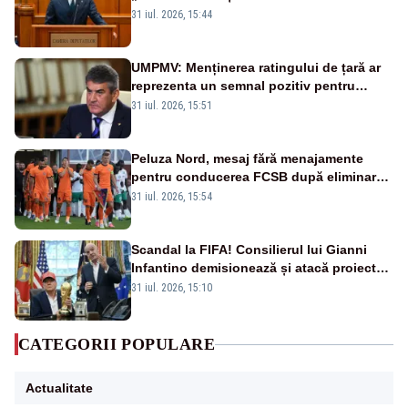
la vânzare bunuri publice pentru a stinge
31 iul. 2026, 15:44
datoriile pentru vaccinurile Pfizer!”
UMPMV: Menținerea ratingului de țară ar
reprezenta un semnal pozitiv pentru
România. Autoritățile trebuie să continue
31 iul. 2026, 15:51
consolidarea stabilității economice și
financiare
Peluza Nord, mesaj fără menajamente
pentru conducerea FCSB după eliminarea
rușinoasă din Conference League
31 iul. 2026, 15:54
Scandal la FIFA! Consilierul lui Gianni
Infantino demisionează și atacă proiectul
privind investitorii străini
31 iul. 2026, 15:10
CATEGORII POPULARE
Actualitate