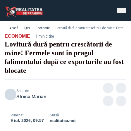
Acasă
Știri
Economie
Lovitură dură pentru crescătorii de ovine! Fermele sunt în pragul falimentului după ce exporturile au fost blocate
·
ECONOMIE
1 min citire
Lovitură dură pentru crescătorii de
ovine! Fermele sunt în pragul
falimentului după ce exporturile au fost
blocate
Scris de
Stoica Marian
Publicat
Sursă
9 iul. 2026, 09:57
realitatea.net