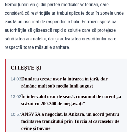
Nemulțumiri vin și din partea medicilor veterinari, care
consideră că restricțiile ar trebui aplicate doar în zonele unde
există un risc real de răspândire a bolii. Fermierii speră ca
autoritățile să găsească rapid o soluție care să protejeze
sănătatea animalelor, dar și activitatea crescătorilor care
respectă toate măsurile sanitare.
CITEȘTE ȘI
Dunărea crește ușor la intrarea în țară, dar
14:03
rămâne mult sub media lunii august
În intervalul orar de seară, consumul de curent „a
13:02
scăzut cu 200-300 de megawați”
ANSVSA a negociat, la Ankara, un acord pentru
10:57
facilitarea tranzitului prin Turcia al carcaselor de
ovine și bovine