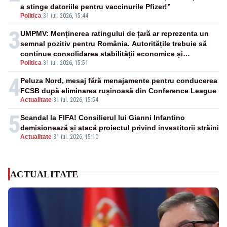
a stinge datoriile pentru vaccinurile Pfizer!”
Politica
-
31 iul. 2026, 15:44
3
UMPMV: Menținerea ratingului de țară ar reprezenta un
semnal pozitiv pentru România. Autoritățile trebuie să
continue consolidarea stabilității economice și
Politica
-
31 iul. 2026, 15:51
financiare
4
Peluza Nord, mesaj fără menajamente pentru conducerea
FCSB după eliminarea rușinoasă din Conference League
Actualitate
-
31 iul. 2026, 15:54
5
Scandal la FIFA! Consilierul lui Gianni Infantino
demisionează și atacă proiectul privind investitorii străini
Actualitate
-
31 iul. 2026, 15:10
ACTUALITATE