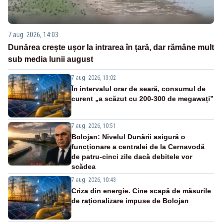
7 aug. 2026, 14:03
Dunărea crește ușor la intrarea în țară, dar rămâne mult
sub media lunii august
7 aug. 2026, 13:02
În intervalul orar de seară, consumul de
curent „a scăzut cu 200-300 de megawați”
7 aug. 2026, 10:51
Bolojan: Nivelul Dunării asigură o
funcționare a centralei de la Cernavodă
de patru-cinci zile dacă debitele vor
scădea
7 aug. 2026, 10:43
Criza din energie. Cine scapă de măsurile
de raționalizare impuse de Bolojan