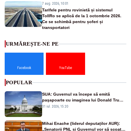
7 aug. 2026, 10:01
Tarifele pentru rovinietă și sistemul
TollRo se aplică de la 1 octombrie 2026.
Ce se schimbă pentru șoferi și
transportatori
URMĂREȘTE-NE PE
Facebook
YouTube
POPULAR
SUA: Guvernul va începe să emită
paşapoarte cu imaginea lui Donald Trump
începând cu 8 august
31 iul. 2026, 15:20
Mihai Enache (liderul deputaților AUR):
„Senatorii PNL și Guvernul vor să scoată